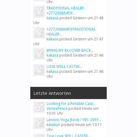
Uhr
TRADITIONAL HEALER
+27726886459...
kakasa
posted
Gestern um 21:48
Uhr
+27726886459TRADITIONAL
HEALER...
kakasa
posted
Gestern um 21:47
Uhr
BRING MY EX LOVER BACK...
kakasa
posted
Gestern um 21:46
Uhr
LOVE SPELL CASTER...
kakasa
posted
Gestern um 21:46
Uhr
Letzte Antworten
Looking for a Reliable Cast...
VertexFence
posted
Heute um
10:31 Uhr
Lenovo Yoga Book / YB1-X91F...
katakuri
posted
Heute um 10:11
Uhr
True Love SPELL CASTER...