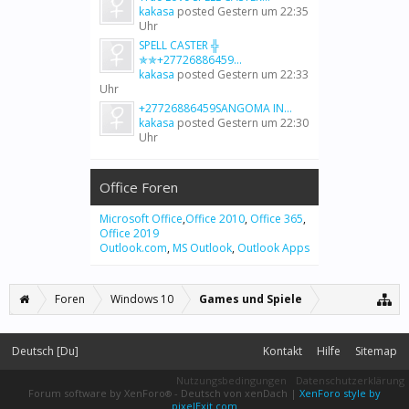
kakasa
posted
Gestern um 22:35
Uhr
SPELL CASTER ╬
✯✯+27726886459...
kakasa
posted
Gestern um 22:33
Uhr
+27726886459SANGOMA IN...
kakasa
posted
Gestern um 22:30
Uhr
Office Foren
Microsoft Office
,
Office 2010
,
Office 365
,
Office 2019
Outlook.com
,
MS Outlook
,
Outlook Apps
Foren
Windows 10
Games und Spiele
Deutsch [Du]
Kontakt
Hilfe
Sitemap
Nutzungsbedingungen
Datenschutzerklärung
Forum software by XenForo
-
Deutsch von xenDach
|
XenForo style by
®
pixelExit.com