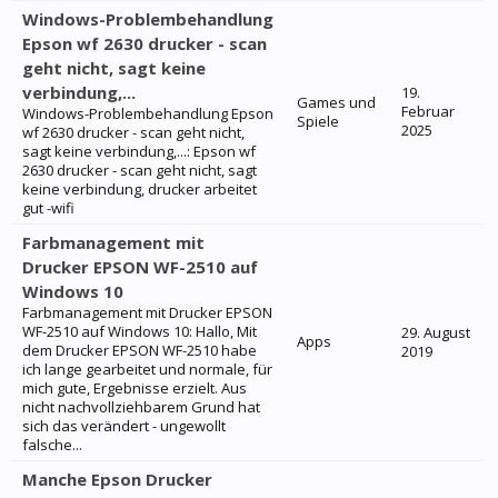
Windows-Problembehandlung
Epson wf 2630 drucker - scan
geht nicht, sagt keine
verbindung,...
19.
Games und
Februar
Windows-Problembehandlung Epson
Spiele
2025
wf 2630 drucker - scan geht nicht,
sagt keine verbindung,...: Epson wf
2630 drucker - scan geht nicht, sagt
keine verbindung, drucker arbeitet
gut -wifi
Farbmanagement mit
Drucker EPSON WF-2510 auf
Windows 10
Farbmanagement mit Drucker EPSON
WF-2510 auf Windows 10: Hallo, Mit
29. August
Apps
dem Drucker EPSON WF-2510 habe
2019
ich lange gearbeitet und normale, für
mich gute, Ergebnisse erzielt. Aus
nicht nachvollziehbarem Grund hat
sich das verändert - ungewollt
falsche...
Manche Epson Drucker