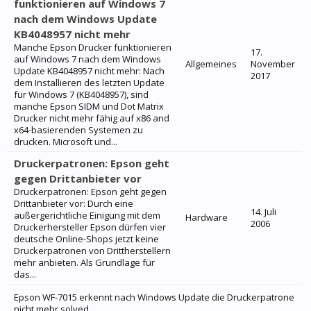
funktionieren auf Windows 7
nach dem Windows Update
KB4048957 nicht mehr
Manche Epson Drucker funktionieren
17.
auf Windows 7 nach dem Windows
Allgemeines
November
Update KB4048957 nicht mehr: Nach
2017
dem Installieren des letzten Update
für Windows 7 (KB4048957), sind
manche Epson SIDM und Dot Matrix
Drucker nicht mehr fähig auf x86 and
x64-basierenden Systemen zu
drucken. Microsoft und...
Druckerpatronen: Epson geht
gegen Drittanbieter vor
Druckerpatronen: Epson geht gegen
Drittanbieter vor: Durch eine
14. Juli
außergerichtliche Einigung mit dem
Hardware
2006
Druckerhersteller Epson dürfen vier
deutsche Online-Shops jetzt keine
Druckerpatronen von Drittherstellern
mehr anbieten. Als Grundlage für
das...
Epson WF-7015 erkennt nach Windows Update die Druckerpatrone
nicht mehr solved