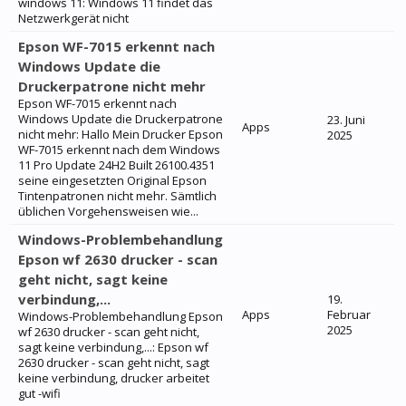
windows 11: Windows 11 findet das
Netzwerkgerät nicht
Epson WF-7015 erkennt nach
Windows Update die
Druckerpatrone nicht mehr
Epson WF-7015 erkennt nach
Windows Update die Druckerpatrone
23. Juni
Apps
nicht mehr: Hallo Mein Drucker Epson
2025
WF-7015 erkennt nach dem Windows
11 Pro Update 24H2 Built 26100.4351
seine eingesetzten Original Epson
Tintenpatronen nicht mehr. Sämtlich
üblichen Vorgehensweisen wie...
Windows-Problembehandlung
Epson wf 2630 drucker - scan
geht nicht, sagt keine
verbindung,...
19.
Apps
Februar
Windows-Problembehandlung Epson
2025
wf 2630 drucker - scan geht nicht,
sagt keine verbindung,...: Epson wf
2630 drucker - scan geht nicht, sagt
keine verbindung, drucker arbeitet
gut -wifi