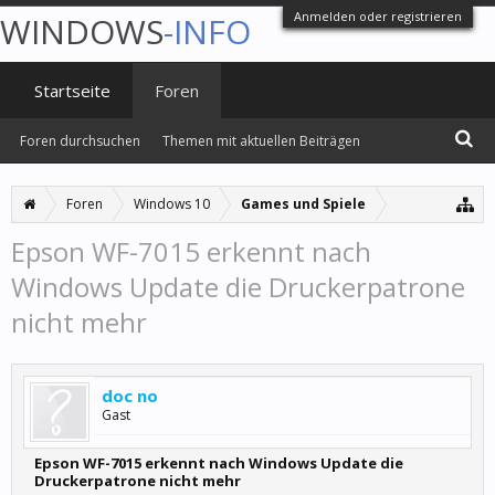
Anmelden oder registrieren
WINDOWS
-INFO
Startseite
Foren
Foren durchsuchen
Themen mit aktuellen Beiträgen
Foren
Windows 10
Games und Spiele
Epson WF-7015 erkennt nach
Windows Update die Druckerpatrone
nicht mehr
doc no
Gast
Epson WF-7015 erkennt nach Windows Update die
Druckerpatrone nicht mehr