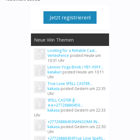
Jetzt registrieren!
Neue Win Themen
Looking for a Reliable Cast...
VertexFence
posted
Heute um
10:31 Uhr
Lenovo Yoga Book / YB1-X91F...
katakuri
posted
Heute um 10:11
Uhr
True Love SPELL CASTER...
kakasa
posted
Gestern um 22:35
Uhr
SPELL CASTER ╬
✯✯+27726886459...
kakasa
posted
Gestern um 22:33
Uhr
+27726886459SANGOMA IN...
kakasa
posted
Gestern um 22:30
Uhr
+27726886459True Love Spells...