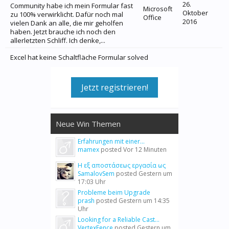
26.
Community habe ich mein Formular fast
Microsoft
Oktober
zu 100% verwirklicht. Dafür noch mal
Office
2016
vielen Dank an alle, die mir geholfen
haben. Jetzt brauche ich noch den
allerletzten Schliff. Ich denke,...
Excel hat keine Schaltfläche Formular solved
Jetzt registrieren!
Neue Win Themen
Erfahrungen mit einer...
mamex
posted
Vor 12 Minuten
Η εξ αποστάσεως εργασία ως
SamalovSem
posted
Gestern um
17:03 Uhr
Probleme beim Upgrade
prash
posted
Gestern um 14:35
Uhr
Looking for a Reliable Cast...
VertexFence
posted
Gestern um