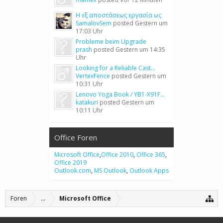
Η εξ αποστάσεως εργασία ως
SamalovSem
posted
Gestern um
17:03 Uhr
Probleme beim Upgrade
prash
posted
Gestern um 14:35
Uhr
Looking for a Reliable Cast...
VertexFence
posted
Gestern um
10:31 Uhr
Lenovo Yoga Book / YB1-X91F...
katakuri
posted
Gestern um
10:11 Uhr
Office Foren
Microsoft Office
,
Office 2010
,
Office 365
,
Office 2019
Outlook.com
,
MS Outlook
,
Outlook Apps
Foren
...
Microsoft Office