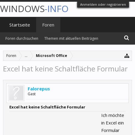
Anmelden oder registrieren
WINDOWS
-INFO
Startseite
Foren
Foren durchsuchen
Themen mit aktuellen Beiträgen
Foren
...
Microsoft Office
Excel hat keine Schaltfläche Formular
Falorepus
Gast
Excel hat keine Schaltfläche Formular
Ich möchte
in Excel ein
Formular