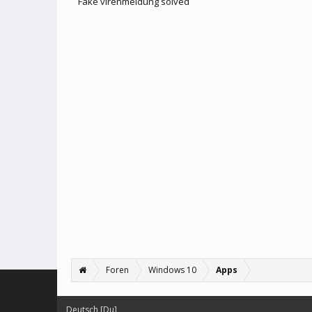
Fake virenmeldung solved
Foren
Windows 10
Apps
Deutsch [Du]