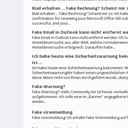
Mail erhalten ... Fake Rechnung? Scheint mir 
Mail erhalten ... Fake Rechnung? Scheint mir so: Ich ha
confirmation for renewing your Microsoft Office 365 su
successful, and your...
Fake Email in Outlook kann nicht entfernt w
Fake Email in Outlook kann nicht entfernt werden: Ich 
Anmeldeversuche aus aller Welt, welche normalerweise n
Anmeldeversuche erfolgreich. Daraufhin habe...
Ich habe heute eine Sicherheitswarnung bek
ist....
Ich habe heute eine Sicherheitswarnung bekommen. Weiss
SicherheitswarnungWir haben einen ungewöhnlichen Anm
diese Aktion nicht von Ihnen durchgeführt wurde, überprü
Fake-Warnung?
Fake-Warnung?: Hallo Community,mir ist heute vermutl
aufgekommen. Ich solle eine im „Banner“ angegebene
wieder...
Fake virenmeldung
Fake virenmeldung: Ich erhalte Fake Virenmeldung auf M