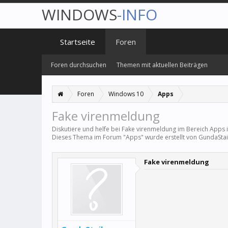
WINDOWS
-INFO
Startseite
Foren
Foren durchsuchen
Themen mit aktuellen Beiträgen
Foren
Windows 10
Apps
Fake virenmeldung
Diskutiere und helfe bei Fake virenmeldung im Bereich
Apps
i
Dieses Thema im Forum "
Apps
" wurde erstellt von
GundaSta
Fake virenmeldung