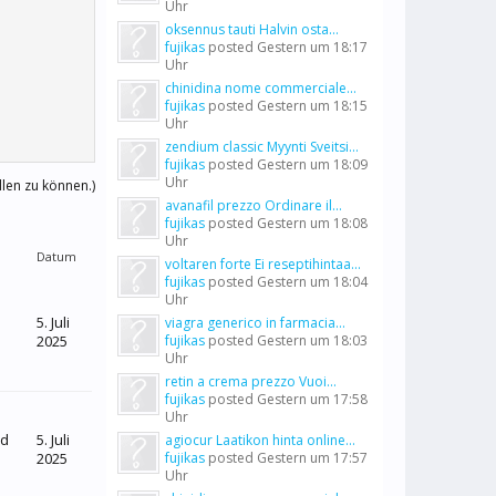
Uhr
oksennus tauti Halvin osta...
fujikas
posted
Gestern um 18:17
Uhr
chinidina nome commerciale...
fujikas
posted
Gestern um 18:15
Uhr
zendium classic Myynti Sveitsi...
fujikas
posted
Gestern um 18:09
Uhr
llen zu können.)
avanafil prezzo Ordinare il...
fujikas
posted
Gestern um 18:08
Uhr
Datum
voltaren forte Ei reseptihintaa...
fujikas
posted
Gestern um 18:04
Uhr
5. Juli
viagra generico in farmacia...
2025
fujikas
posted
Gestern um 18:03
Uhr
retin a crema prezzo Vuoi...
fujikas
posted
Gestern um 17:58
Uhr
nd
5. Juli
agiocur Laatikon hinta online...
2025
fujikas
posted
Gestern um 17:57
Uhr