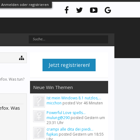
Anmelden oder registrieren
Jetzt registrieren!
efox. Was tun?
Neue Win Themen
Ist mein Windows 8.1 nutzlos,...
micchon
posted
Vor 46 Minuten
refox. Was
Powerful Love spells...
mulung@290
posted
Gestern um
23:31 Uhr
crampi alle dita dei piedi...
fujikas
posted
Gestern um 18:55
Uhr