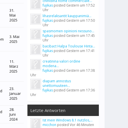
chinidina nome commerciale...
fujikas
posted
Gestern um 17:52
Uhr
31.
Mai
lihasrelaksantit kauppanimiä...
2025
fujikas
posted
Gestern um 17:50
Uhr
spasmomen opinioni nessuno...
fujikas
posted
Gestern um 17:45
3. Mai
om
Uhr
2025
bacibact Halpa Toulouse Hinta...
fujikas
posted
Gestern um 17:41
Uhr
11.
creatinina valori ordine
modena...
März
fujikas
posted
Gestern um 17:38
2025
Uhr
diapam annostus
unettomuuteen...
23.
fujikas
posted
Gestern um 17:36
nd
Januar
Uhr
2025
28.
Letzte Antworten
nd
Juni
2024
Ist mein Windows 8.1 nutzlos,...
micchon
posted
Vor 46 Minuten