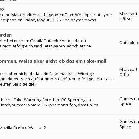
so
Microsoft
be eine Mail erhalten mit folgendem Text: We appreciate your
Office
bscription on Friday, May 30, 2025. The payment was
erden
habe bei meinem Gmail/ Outlook Konto sehr oft
Outlook.c
icht erfolgreich sind. Jetzt waren jedoch einige
ommen. Weiss aber nicht ob das ein Fake-mail
Microsoft
 aber nicht ob das ein Fake-mail ist....: Wichtige
Office
eldeversuch auf Ihrem Microsoft-Konto festgestellt. Falls
fen Sie bitte die...
Games u
ich eine Fake-Warnung Sprecher, PC-Sperrung etc.
Spiele
 Handynummer vom MS-Support anrufen, damit alles
Games u
Spiele
ozilla Firefox. Was tun?