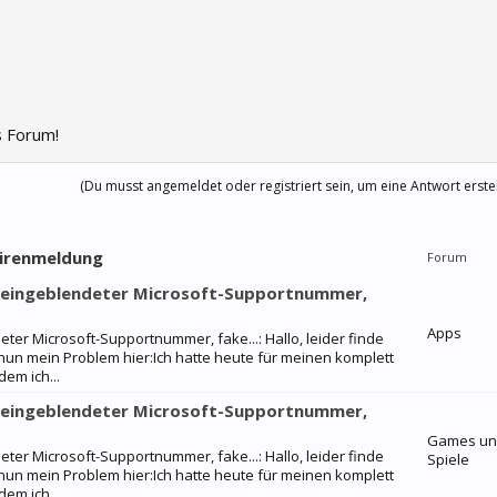
 Forum!
(Du musst angemeldet oder registriert sein, um eine Antwort erste
virenmeldung
Forum
d eingeblendeter Microsoft-Supportnummer,
Apps
er Microsoft-Supportnummer, fake...: Hallo, leider finde
nun mein Problem hier:Ich hatte heute für meinen komplett
em ich...
d eingeblendeter Microsoft-Supportnummer,
Games u
er Microsoft-Supportnummer, fake...: Hallo, leider finde
Spiele
nun mein Problem hier:Ich hatte heute für meinen komplett
em ich...