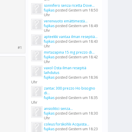
sonnifero senza ricetta Dove...
fujikas
posted
Gestern um 18:50
Uhr
verenvuoto emättimestä...
fujikas
posted
Gestern um 18:49
Uhr
apteekki vantaa ilman reseptiä...
fujikas
posted
Gestern um 18:43
Uhr
#1
mirtazapina 15 mg prezzo di...
fujikas
posted
Gestern um 18:42
Uhr
vaxol Osta ilman reseptiä
laihdutus
fujikas
posted
Gestern um 18:36
Uhr
zantac 300 prezzo Ho bisogno
di...
fujikas
posted
Gestern um 18:35
Uhr
ansiolitici senza...
fujikas
posted
Gestern um 18:30
Uhr
coleus forskohlii Acquista...
fujikas
posted
Gestern um 18:23