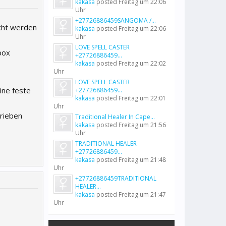
kakasa
posted
Freitag um 22:06
Uhr
+27726886459SANGOMA /...
tcht werden
kakasa
posted
Freitag um 22:06
Uhr
LOVE SPELL CASTER
box
+27726886459...
kakasa
posted
Freitag um 22:02
Uhr
LOVE SPELL CASTER
ine feste
+27726886459...
kakasa
posted
Freitag um 22:01
Uhr
hrieben
Traditional Healer In Cape...
kakasa
posted
Freitag um 21:56
Uhr
TRADITIONAL HEALER
+27726886459...
kakasa
posted
Freitag um 21:48
Uhr
+27726886459TRADITIONAL
HEALER...
kakasa
posted
Freitag um 21:47
Uhr