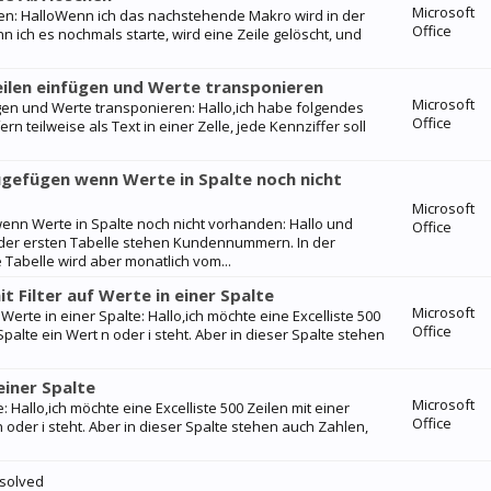
Microsoft
schen: HalloWenn ich das nachstehende Makro wird in der
Office
nn ich es nochmals starte, wird eine Zeile gelöscht, und
eilen einfügen und Werte transponieren
Microsoft
ügen und Werte transponieren: Hallo,ich habe folgendes
Office
rn teilweise als Text in einer Zelle, jede Kennziffer soll
ugefügen wenn Werte in Spalte noch nicht
Microsoft
enn Werte in Spalte noch nicht vorhanden: Hallo und
Office
A der ersten Tabelle stehen Kundennummern. In der
Tabelle wird aber monatlich vom...
 Filter auf Werte in einer Spalte
Microsoft
Werte in einer Spalte: Hallo,ich möchte eine Excelliste 500
Office
palte ein Wert n oder i steht. Aber in dieser Spalte stehen
einer Spalte
Microsoft
e: Hallo,ich möchte eine Excelliste 500 Zeilen mit einer
Office
 oder i steht. Aber in dieser Spalte stehen auch Zahlen,
 solved