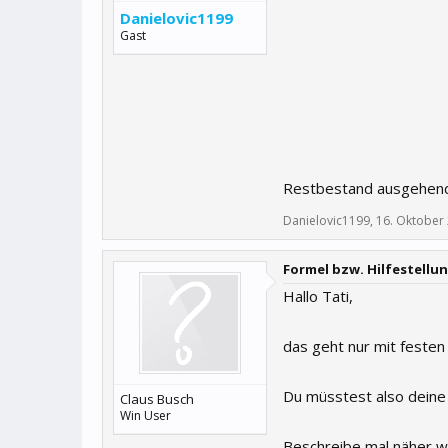
Danielovic1199
Gast
Restbestand ausgehen
Danielovic1199
,
16. Oktober
Formel bzw. Hilfestellun
Hallo Tati,
das geht nur mit festen
Du müsstest also deine 
Claus Busch
Win User
Beschreibe mal näher we