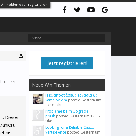
Anmelden oder registrieren
Jetzt registrieren!
trahiert...
Neue Win Themen
Η εξ αποστάσεως εργασία ως
SamalovSem
posted
Gestern um
17:03 Uhr
Probleme beim Upgrade
prash
posted
Gestern um 14:35
rt. Dieser
Uhr
trahiert
Looking for a Reliable Cast...
ebnis
VertexFence
posted
Gestern um