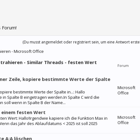
 Forum!
(Du musst angemeldet oder registriert sein, um eine Antwort erste
ieren - Microsoft Office
btrahieren - Similar Threads - festen Wert
Forum
iner Zeile, kopiere bestimmte Werte der Spalte
Microsoft
opiere bestimmte Werte der Spalte in...: Hallo
Office
in Spalte B eingetragen werden.In Spalte C wird die
 soll wenn in Spalte B der Name...
 einem festen Wert
Microsoft
n Wert: Hallo!Irgendwie kapiere ich die Funktion Max in
Office
Wenn das Jahr des Ablaufdatums < 2025 ist soll 2025
te A:A löschen