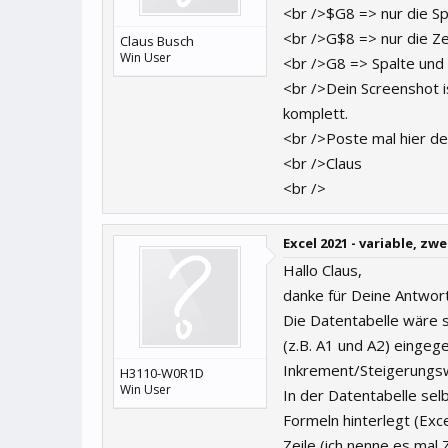
<br />$G8 => nur die Spa
<br />G$8 => nur die Zei
Claus Busch
Win User
<br />G8 => Spalte und 
<br />Dein Screenshot is
komplett.
<br />Poste mal hier dei
<br />Claus
<br />
Excel 2021 - variable, z
Hallo Claus,
danke für Deine Antwort
Die Datentabelle wäre s
(z.B. A1 und A2) einge
Inkrement/Steigerungsw
H3110-W0R1D
Win User
In der Datentabelle selb
Formeln hinterlegt (Exce
Zeile (ich nenne es mal