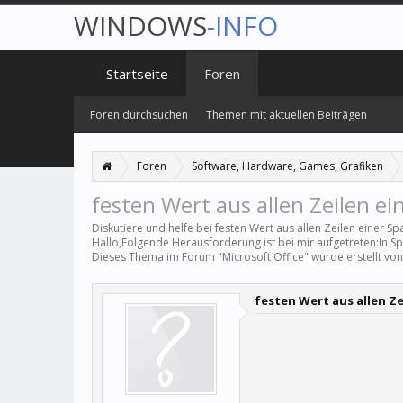
WINDOWS
-INFO
Startseite
Foren
Foren durchsuchen
Themen mit aktuellen Beiträgen
Foren
Software, Hardware, Games, Grafiken
festen Wert aus allen Zeilen ei
Diskutiere und helfe bei festen Wert aus allen Zeilen einer S
Hallo,Folgende Herausforderung ist bei mir aufgetreten:In Spal
Dieses Thema im Forum "
Microsoft Office
" wurde erstellt vo
festen Wert aus allen Ze