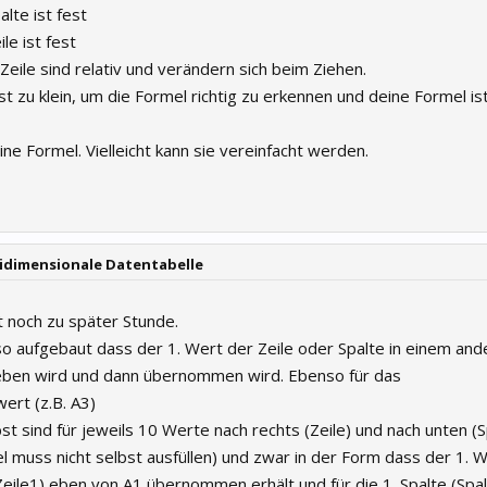
lte ist fest
le ist fest
Zeile sind relativ und verändern sich beim Ziehen.
t zu klein, um die Formel richtig zu erkennen und deine Formel is
ne Formel. Vielleicht kann sie vereinfacht werden.
weidimensionale Datentabelle
 noch zu später Stunde.
o aufgebaut dass der 1. Wert der Zeile oder Spalte in einem and
geben wird und dann übernommen wird. Ebenso für das
ert (z.B. A3)
st sind für jeweils 10 Werte nach rechts (Zeile) und nach unten (S
l muss nicht selbst ausfüllen) und zwar in der Form dass der 1. W
 Zeile1) eben von A1 übernommen erhält und für die 1. Spalte (Spa