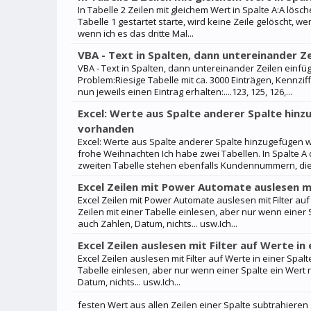
In Tabelle 2 Zeilen mit gleichem Wert in Spalte A:A lö
Tabelle 1 gestartet starte, wird keine Zeile gelöscht, we
wenn ich es das dritte Mal...
VBA - Text in Spalten, dann untereinander Z
VBA - Text in Spalten, dann untereinander Zeilen einf
Problem:Riesige Tabelle mit ca. 3000 Einträgen, Kennziffe
nun jeweils einen Eintrag erhalten:....123, 125, 126,...
Excel: Werte aus Spalte anderer Spalte hinz
vorhanden
Excel: Werte aus Spalte anderer Spalte hinzugefügen w
frohe Weihnachten Ich habe zwei Tabellen. In Spalte 
zweiten Tabelle stehen ebenfalls Kundennummern, die 
Excel Zeilen mit Power Automate auslesen mit
Excel Zeilen mit Power Automate auslesen mit Filter auf 
Zeilen mit einer Tabelle einlesen, aber nur wenn einer S
auch Zahlen, Datum, nichts... usw.Ich...
Excel Zeilen auslesen mit Filter auf Werte in 
Excel Zeilen auslesen mit Filter auf Werte in einer Spalt
Tabelle einlesen, aber nur wenn einer Spalte ein Wert n
Datum, nichts... usw.Ich...
festen Wert aus allen Zeilen einer Spalte subtrahieren