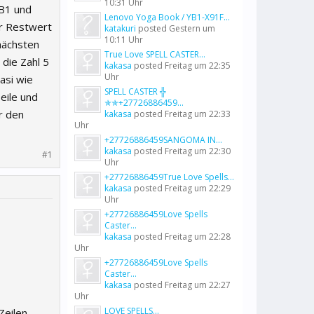
10:31 Uhr
 B1 und
Lenovo Yoga Book / YB1-X91F...
er Restwert
katakuri
posted
Gestern um
10:11 Uhr
nächsten
True Love SPELL CASTER...
 die Zahl 5
kakasa
posted
Freitag um 22:35
Uhr
asi wie
SPELL CASTER ╬
eile und
✯✯+27726886459...
r den
kakasa
posted
Freitag um 22:33
Uhr
+27726886459SANGOMA IN...
kakasa
posted
Freitag um 22:30
#1
Uhr
+27726886459True Love Spells...
kakasa
posted
Freitag um 22:29
Uhr
+27726886459Love Spells
Caster...
kakasa
posted
Freitag um 22:28
Uhr
+27726886459Love Spells
Caster...
kakasa
posted
Freitag um 22:27
Uhr
LOVE SPELLS...
Zeilen