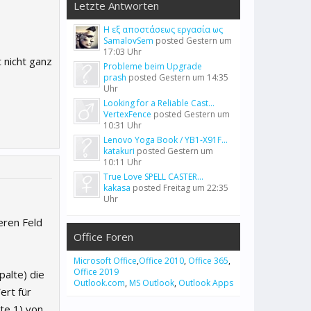
Letzte Antworten
Η εξ αποστάσεως εργασία ως
SamalovSem
posted
Gestern um
17:03 Uhr
t nicht ganz
Probleme beim Upgrade
prash
posted
Gestern um 14:35
Uhr
Looking for a Reliable Cast...
VertexFence
posted
Gestern um
10:31 Uhr
Lenovo Yoga Book / YB1-X91F...
katakuri
posted
Gestern um
10:11 Uhr
True Love SPELL CASTER...
kakasa
posted
Freitag um 22:35
Uhr
eren Feld
Office Foren
Microsoft Office
,
Office 2010
,
Office 365
,
Office 2019
palte) die
Outlook.com
,
MS Outlook
,
Outlook Apps
ert für
lte 1) von