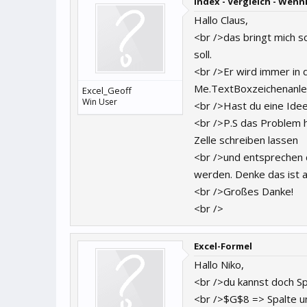
Index - Vergleich - Wenn
Hallo Claus,
<br />das bringt mich s
soll.
<br />Er wird immer in d
Me.TextBoxzeichenanle
Excel_Geoff
Win User
<br />Hast du eine Idee
<br />P.S das Problem h
Zelle schreiben lassen
<br />und entsprechen d
werden. Denke das ist a
<br />Großes Danke!
<br />
Excel-Formel
Hallo Niko,
<br />du kannst doch Sp
<br />$G$8 => Spalte un