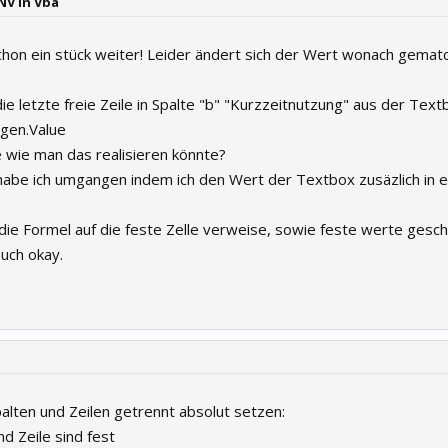
NV in Vba
chon ein stück weiter! Leider ändert sich der Wert wonach gema
ie letzte freie Zeile in Spalte "b" "Kurzzeitnutzung" aus der Text
gen.Value
 wie man das realisieren könnte?
abe ich umgangen indem ich den Wert der Textbox zusäzlich in e
ie Formel auf die feste Zelle verweise, sowie feste werte gesc
uch okay.
alten und Zeilen getrennt absolut setzen:
d Zeile sind fest