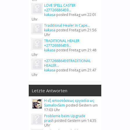
LOVE SPELL CASTER
+27726886459...
kakasa
posted
Freitag um 22:01
Uhr
Traditional Healer In Cape...
kakasa
posted
Freitag um 21:56
Uhr
TRADITIONAL HEALER
+27726886459...
kakasa
posted
Freitag um 21:48
Uhr
+27726886459TRADITIONAL
HEALER...
kakasa
posted
Freitag um 21:47
Uhr
Letzte Antworten
Η εξ αποστάσεως εργασία ως
SamalovSem
posted
Gestern um
17:03 Uhr
Probleme beim Upgrade
prash
posted
Gestern um 14:35
Uhr