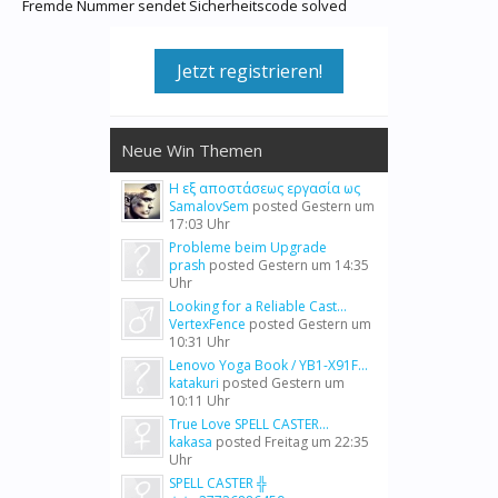
Fremde Nummer sendet Sicherheitscode solved
Jetzt registrieren!
Neue Win Themen
Η εξ αποστάσεως εργασία ως
SamalovSem
posted
Gestern um
17:03 Uhr
Probleme beim Upgrade
prash
posted
Gestern um 14:35
Uhr
Looking for a Reliable Cast...
VertexFence
posted
Gestern um
10:31 Uhr
Lenovo Yoga Book / YB1-X91F...
katakuri
posted
Gestern um
10:11 Uhr
True Love SPELL CASTER...
kakasa
posted
Freitag um 22:35
Uhr
SPELL CASTER ╬