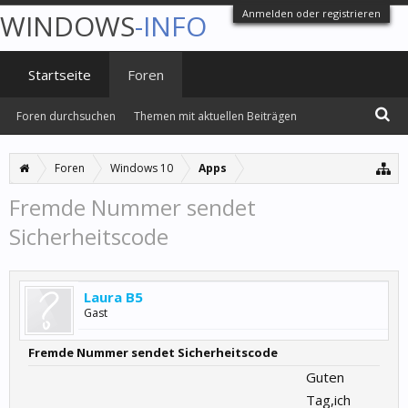
Anmelden oder registrieren
WINDOWS
-INFO
Startseite
Foren
Foren durchsuchen
Themen mit aktuellen Beiträgen
Foren
Windows 10
Apps
Fremde Nummer sendet
Sicherheitscode
Laura B5
Gast
Fremde Nummer sendet Sicherheitscode
Guten
Tag,ich