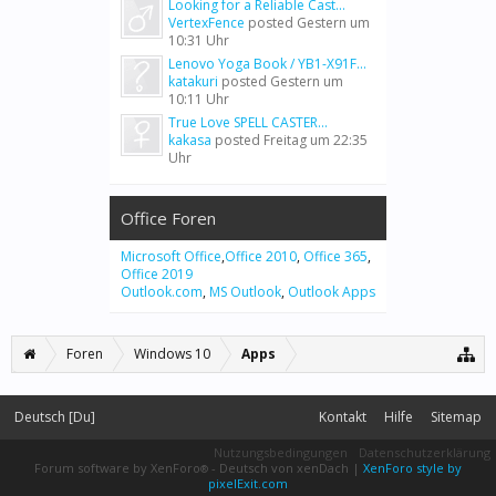
Looking for a Reliable Cast...
VertexFence
posted
Gestern um
10:31 Uhr
Lenovo Yoga Book / YB1-X91F...
katakuri
posted
Gestern um
10:11 Uhr
True Love SPELL CASTER...
kakasa
posted
Freitag um 22:35
Uhr
Office Foren
Microsoft Office
,
Office 2010
,
Office 365
,
Office 2019
Outlook.com
,
MS Outlook
,
Outlook Apps
Foren
Windows 10
Apps
Deutsch [Du]
Kontakt
Hilfe
Sitemap
Nutzungsbedingungen
Datenschutzerklärung
Forum software by XenForo
-
Deutsch von xenDach
|
XenForo style by
®
pixelExit.com