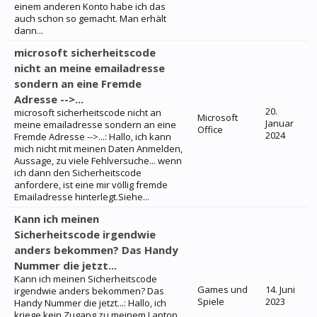
einem anderen Konto habe ich das
auch schon so gemacht. Man erhält
dann...
microsoft sicherheitscode
nicht an meine emailadresse
sondern an eine Fremde
Adresse -->...
20.
microsoft sicherheitscode nicht an
Microsoft
Januar
meine emailadresse sondern an eine
Office
2024
Fremde Adresse -->...: Hallo, ich kann
mich nicht mit meinen Daten Anmelden,
Aussage, zu viele Fehlversuche... wenn
ich dann den Sicherheitscode
anfordere, ist eine mir völlig fremde
Emailadresse hinterlegt.Siehe...
Kann ich meinen
Sicherheitscode irgendwie
anders bekommen? Das Handy
Nummer die jetzt...
Kann ich meinen Sicherheitscode
Games und
14. Juni
irgendwie anders bekommen? Das
Spiele
2023
Handy Nummer die jetzt...: Hallo, ich
kriege kein Zugang zu meinem Laptop