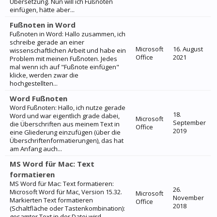
Übersetzung. Nun will ich Fußnoten
einfügen, hätte aber...
Fußnoten in Word
Fußnoten in Word: Hallo zusammen, ich
schreibe gerade an einer
Microsoft
16. August
wissenschaftlichen Arbeit und habe ein
Office
2021
Problem mit meinen Fußnoten. Jedes
mal wenn ich auf "Fußnote einfügen"
klicke, werden zwar die
hochgestellten...
Word Fußnoten
Word Fußnoten: Hallo, ich nutze gerade
18.
Word und war eigentlich grade dabei,
Microsoft
September
die Überschriften aus meinem Text in
Office
2019
eine Gliederung einzufügen (über die
Überschriftenformatierungen), das hat
am Anfang auch...
MS Word für Mac: Text
formatieren
MS Word für Mac: Text formatieren:
26.
Microsoft Word für Mac, Version 15.32.
Microsoft
November
Markierten Text formatieren
Office
2018
(Schaltfläche oder Tastenkombination):
gesamter Text in der Datei wird