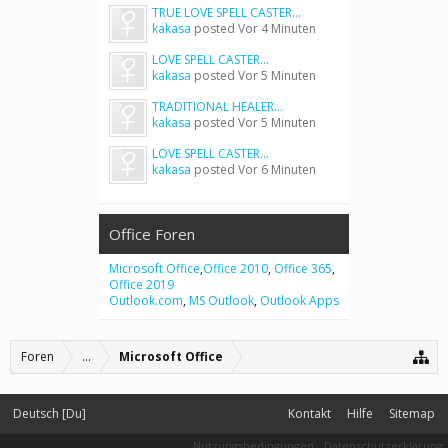
TRUE LOVE SPELL CASTER...
kakasa
posted
Vor 4 Minuten
LOVE SPELL CASTER...
kakasa
posted
Vor 5 Minuten
TRADITIONAL HEALER...
kakasa
posted
Vor 5 Minuten
LOVE SPELL CASTER...
kakasa
posted
Vor 6 Minuten
Office Foren
Microsoft Office
,
Office 2010
,
Office 365
,
Office 2019
Outlook.com
,
MS Outlook
,
Outlook Apps
Foren
...
Microsoft Office
Deutsch [Du]
Kontakt
Hilfe
Sitemap
Nutzungsbedingungen
Datenschutzerklärung