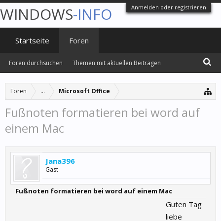
Anmelden oder registrieren
WINDOWS
-INFO
Startseite
Foren
Foren durchsuchen
Themen mit aktuellen Beiträgen
Foren
...
Microsoft Office
Fußnoten formatieren bei word auf
einem Mac
Jana396
Gast
Fußnoten formatieren bei word auf einem Mac
Guten Tag
liebe