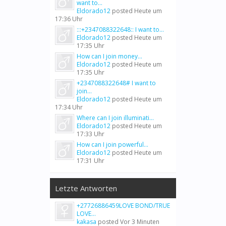
want to...
Eldorado12
posted
Heute um
17:36 Uhr
:::+2347088322648:: I want to...
Eldorado12
posted
Heute um
17:35 Uhr
How can I join money...
Eldorado12
posted
Heute um
17:35 Uhr
+2347088322648# I want to
join...
Eldorado12
posted
Heute um
17:34 Uhr
Where can I join illuminati...
Eldorado12
posted
Heute um
17:33 Uhr
How can I join powerful...
Eldorado12
posted
Heute um
17:31 Uhr
Letzte Antworten
+27726886459LOVE BOND/TRUE
LOVE...
kakasa
posted
Vor 3 Minuten