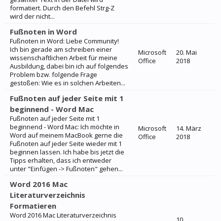
formatiert. Durch den Befehl Strg-Z
wird der nicht...
Fußnoten in Word
Fußnoten in Word: Liebe Community!
Ich bin gerade am schreiben einer
Microsoft
20. Mai
wissenschaftlichen Arbeit für meine
Office
2018
Ausbildung, dabei bin ich auf folgendes
Problem bzw. folgende Frage
gestoßen: Wie es in solchen Arbeiten...
Fußnoten auf jeder Seite mit 1
beginnend - Word Mac
Fußnoten auf jeder Seite mit 1
beginnend - Word Mac: Ich möchte in
Microsoft
14. März
Word auf meinem MacBook gerne die
Office
2018
Fußnoten auf jeder Seite wieder mit 1
beginnen lassen. Ich habe bis jetzt die
Tipps erhalten, dass ich entweder
unter "Einfügen -> Fußnoten" gehen...
Word 2016 Mac
Literaturverzeichnis
Formatieren
Word 2016 Mac Literaturverzeichnis
10.