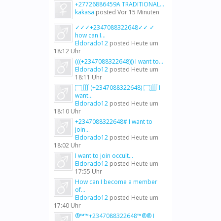
+27726886459A TRADITIONAL...
kakasa
posted
Vor 15 Minuten
✓✓✓+2347088322648✓✓ ✓
how can I...
Eldorado12
posted
Heute um
18:12 Uhr
(((+2347088322648))) I want to...
Eldorado12
posted
Heute um
18:11 Uhr
۝∭ (+2347088322648) ۝∭ I
want...
Eldorado12
posted
Heute um
18:10 Uhr
+2347088322648# I want to
join...
Eldorado12
posted
Heute um
18:02 Uhr
I want to join occult...
Eldorado12
posted
Heute um
17:55 Uhr
How can I become a member
of...
Eldorado12
posted
Heute um
17:40 Uhr
®™™+2347088322648™®® I