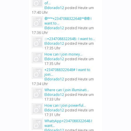
of...
Eldorado12
posted
Heute um
17:40 Uhr
®™™+2347088322648™®® I
want to...
Eldorado12
posted
Heute um
17:36 Uhr
:::+2347088322648:: I want to...
Eldorado12
posted
Heute um
17:35 Uhr
How can I join money...
Eldorado12
posted
Heute um
17:35 Uhr
+2347088322648# I want to
join...
Eldorado12
posted
Heute um
17:34 Uhr
Where can I join illuminati...
Eldorado12
posted
Heute um
17:33 Uhr
How can I join powerful...
Eldorado12
posted
Heute um
17:31 Uhr
WhatsApp+2347088322648 I
want...
Eldorado12
posted
Heute um