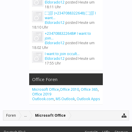
Eldorado12
posted
Heute um
18:11 Uhr
۝∭ (+2347088322648) ۝∭ I
want...
Eldorado12
posted
Heute um
18:10 Uhr
+2347088322648# I want to
join...
Eldorado12
posted
Heute um
18:02 Uhr
I want to join occult...
Eldorado12
posted
Heute um
17:55 Uhr
Office Foren
Microsoft Office
,
Office 2010
,
Office 365
,
Office 2019
Outlook.com
,
MS Outlook
,
Outlook Apps
Foren
...
Microsoft Office