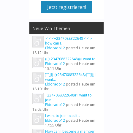
Jetzt registrieren!
Neue Win Themen
✓✓✓+2347088322648✓✓ ✓
how can I...
Eldorado12
posted
Heute um
18:12 Uhr
(((+2347088322648))) I want to...
Eldorado12
posted
Heute um
18:11 Uhr
۝∭ (+2347088322648) ۝∭ I
want...
Eldorado12
posted
Heute um
18:10 Uhr
+2347088322648# I want to
join...
Eldorado12
posted
Heute um
18:02 Uhr
I want to join occult...
Eldorado12
posted
Heute um
17:55 Uhr
How can I become a member