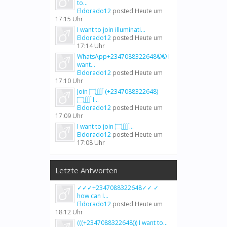
to...
Eldorado12
posted
Heute um
17:15 Uhr
I want to join illuminati...
Eldorado12
posted
Heute um
17:14 Uhr
WhatsApp+2347088322648©© I
want...
Eldorado12
posted
Heute um
17:10 Uhr
Join ۝∭ (+2347088322648)
۝∭ I...
Eldorado12
posted
Heute um
17:09 Uhr
I want to join ۝∭...
Eldorado12
posted
Heute um
17:08 Uhr
Letzte Antworten
✓✓✓+2347088322648✓✓ ✓
how can I...
Eldorado12
posted
Heute um
18:12 Uhr
(((+2347088322648))) I want to...