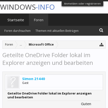
Anmelden oder registrieren
WINDOWS
-INFO
Startseite
Foren
Foren durchsuchen
Themen mit aktuellen Beiträgen
Foren
...
Microsoft Office
Geteilte OneDrive Folder lokal im
Explorer anzeigen und bearbeiten
Simon 21440
Gast
Geteilte OneDrive Folder lokal im Explorer anzeigen
und bearbeiten
Guten