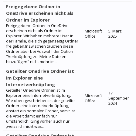
Freigegebene Ordner in
OneDrive erscheinen nicht als
Ordner im Explorer
Freigegebene Ordner in OneDrive
erscheinen nicht als Ordner im
Microsoft
5. März
Explorer: Wir haben mehrere User in
Office
2025
der Familie, die sich gegenseitig Ordner
freigeben.Inzwischen tauchen diese
Ordner aber bei Auswahl der Option
"Verknüpfung zu 'Meine Dateien'
hinzufügen" nicht mehr im...
Geteilter Onedrive Ordner ist
im Explorer eine
Internetverknüpfung
Geteilter Onedrive Ordner ist im
17.
Explorer eine Internetverknüpfung:
Microsoft
September
Wie oben geschrieben ist der geteilte
Office
2024
Ordner eine Internetverknüpfung,
anstatt ein normaler Ordner, somit ist
die Arbeit damit einfach nur
umständlich. Ging vorher auch nur
,weiss ich nicht was...
Geteilter Onedrive Ordner ist