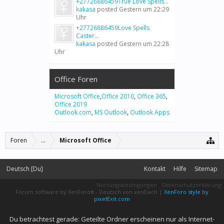
+27726886459True Love Spells...
kakasa
posted
Gestern um 22:29
Uhr
+27726886459Love Spells
Caster...
kakasa
posted
Gestern um 22:28
Uhr
Office Foren
Microsoft Office
,
Office 2010
,
Office 365
,
Office 2019
Outlook.com
,
MS Outlook
,
Outlook Apps
Foren
...
Microsoft Office
Deutsch [Du]
Kontakt
Hilfe
Sitemap
Nutzungsbedingungen
Datenschutzerklärung
Forum software by XenForo
-
Deutsch von xenDach
|
XenForo style by
®
pixelExit.com
Du betrachtest gerade: Geteilte Ordner erscheinen nur als Internet-