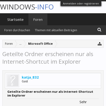
Anmelden oder registrieren
WINDOWS
-INFO
Startseite
Foren
Foren durchsuchen
Themen mit aktuellen Beiträgen
Foren
...
Microsoft Office
Geteilte Ordner erscheinen nur als
Internet-Shortcut im Explorer
katja_832
Gast
Geteilte Ordner erscheinen nur als Internet-Shortcut
im Explorer
Sehr