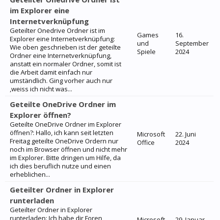
im Explorer eine
Internetverknüpfung
Geteilter Onedrive Ordner ist im
Games
16.
Explorer eine Internetverknüpfung:
und
September
Wie oben geschrieben ist der geteilte
Spiele
2024
Ordner eine Internetverknüpfung,
anstatt ein normaler Ordner, somit ist
die Arbeit damit einfach nur
umständlich. Ging vorher auch nur
,weiss ich nicht was...
Geteilte OneDrive Ordner im
Explorer öffnen?
Geteilte OneDrive Ordner im Explorer
öffnen?: Hallo, ich kann seit letzten
Microsoft
22. Juni
Freitag geteilte OneDrive Ordern nur
Office
2024
noch im Browser öffnen und nicht mehr
im Explorer. Bitte dringen um Hilfe, da
ich dies beruflich nutze und einen
erheblichen...
Geteilter Ordner in Explorer
runterladen
Geteilter Ordner in Explorer
runterladen: Ich habe dir Foren
Microsoft
29. Januar