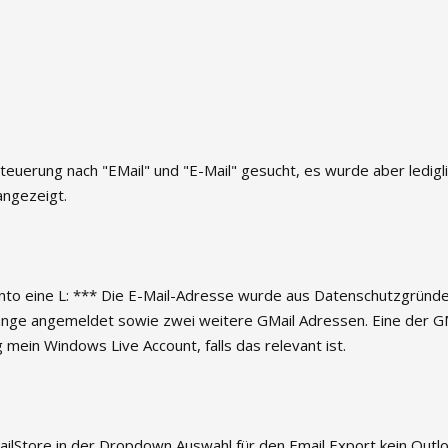
teuerung nach "EMail" und "E-Mail" gesucht, es wurde aber ledigl
ngezeigt.
nto eine L: *** Die E-Mail-Adresse wurde aus Datenschutzgründe
nge angemeldet sowie zwei weitere GMail Adressen. Eine der G
g mein Windows Live Account, falls das relevant ist.
ilStore in der Dropdown Auswahl für den Email Export kein Outlo