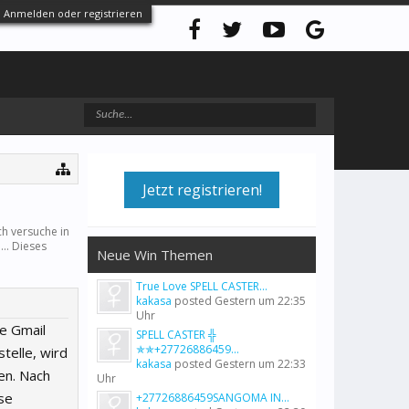
Anmelden oder registrieren
Jetzt registrieren!
ch versuche in
.. Dieses
Neue Win Themen
True Love SPELL CASTER...
kakasa
posted
Gestern um 22:35
Uhr
e Gmail
SPELL CASTER ╬
✯✯+27726886459...
telle, wird
kakasa
posted
Gestern um 22:33
en. Nach
Uhr
se
+27726886459SANGOMA IN...