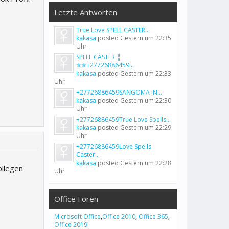
Letzte Antworten
True Love SPELL CASTER...
kakasa
posted
Gestern um 22:35
Uhr
SPELL CASTER ╬
✯✯+27726886459...
kakasa
posted
Gestern um 22:33
Uhr
+27726886459SANGOMA IN...
kakasa
posted
Gestern um 22:30
Uhr
+27726886459True Love Spells...
kakasa
posted
Gestern um 22:29
Uhr
+27726886459Love Spells
Caster...
kakasa
posted
Gestern um 22:28
ollegen
Uhr
Office Foren
Microsoft Office
,
Office 2010
,
Office 365
,
Office 2019