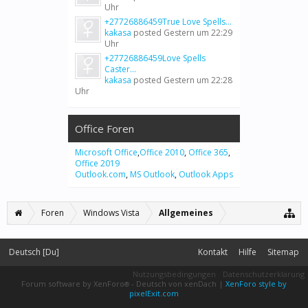
Uhr
+27726886459True Love Spells...
kakasa
posted
Gestern um 22:29
Uhr
+27726886459Love Spells
Caster...
kakasa
posted
Gestern um 22:28
Uhr
Office Foren
Microsoft Office
,
Office 2010
,
Office 365
,
Office 2019
Outlook.com
,
MS Outlook
,
Outlook Apps
Foren
Windows Vista
Allgemeines
Deutsch [Du]
Kontakt
Hilfe
Sitemap
Nutzungsbedingungen
Datenschutzerklärung
Forum software by XenForo
-
Deutsch von xenDach
|
XenForo style by
®
pixelExit.com