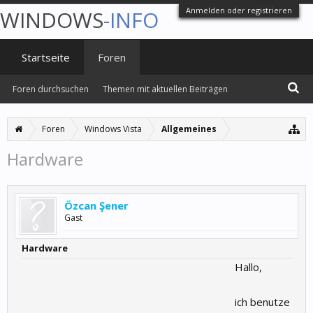
Anmelden oder registrieren
WINDOWS
-INFO
Startseite
Foren
Foren durchsuchen
Themen mit aktuellen Beiträgen
Foren
Windows Vista
Allgemeines
Hardware
Özcan Şener
Gast
Hardware
Hallo,
ich benutze