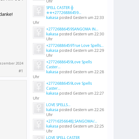
Uhr
SPELL CASTER ╬
✯✯+27726886459...
danke!
kakasa
posted
Gestern um 22:33
Uhr
+27726886459SANGOMA IN...
kakasa
posted
Gestern um 22:30
Uhr
+27726886459True Love Spells...
kakasa
posted
Gestern um 22:29
Uhr
+27726886459Love Spells
Dezember 2024
Caster...
#1
kakasa
posted
Gestern um 22:28
Uhr
+27726886459Love Spells
Caster...
kakasa
posted
Gestern um 22:27
Uhr
LOVE SPELLS...
kakasa
posted
Gestern um 22:26
Uhr
+27716356648].SANGOMA/...
kakasa
posted
Gestern um 22:25
Uhr
LOVE SPELL CASTER