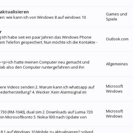
aktualisieren
Games und
ren: wie kann ich von Windows 8 auf windows 10
Spiele
r
g Ich habe seit ein paar Jahren das Windows Phone
Outlook.com
em Telefon gespeichert. Nun möchte ich die Kontakte -
p><p>ich hatte meinen Computer neu gemacht und
Allgemeines
Hab also den Computer runtergefahren und ihn
Microsoft
gere Videos senden 2. Warum kann ich whatsapp auf
Windows
Wiederherstellung? 4. Wecker: Kein Alarmsignal im
Microsoft
 730 (RM-1040), dual sim 2. Downloads auf Lumia 720
Windows
ein Microsoftkonto 5. Nokia 930 nach Update von
 8.1 auf Windows 10 Mobile zu aktualisieren? solved