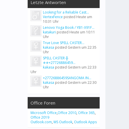
Letzte Antworten
Looking for a Reliable Cast...
VertexFence
posted
Heute um
10:31 Uhr
Lenovo Yoga Book / YB1-X91F...
katakuri
posted
Heute um 10:11
Uhr
True Love SPELL CASTER...
kakasa
posted
Gestern um 22:35
Uhr
SPELL CASTER ╬
✯✯+27726886459...
kakasa
posted
Gestern um 22:33
Uhr
+27726886459SANGOMA IN...
kakasa
posted
Gestern um 22:30
Uhr
Office Foren
Microsoft Office
,
Office 2010
,
Office 365
,
Office 2019
Outlook.com
,
MS Outlook
,
Outlook Apps