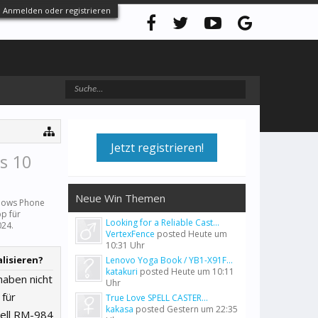
Anmelden oder registrieren
Jetzt registrieren!
s 10
Neue Win Themen
ows Phone
pp für
Looking for a Reliable Cast...
024
.
VertexFence
posted
Heute um
10:31 Uhr
lisieren?
Lenovo Yoga Book / YB1-X91F...
katakuri
posted
Heute um 10:11
 haben nicht
Uhr
 für
True Love SPELL CASTER...
kakasa
posted
Gestern um 22:35
dell RM-984