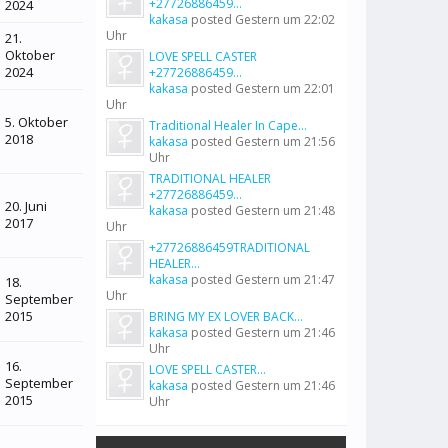
+27726886459...
2024
kakasa
posted
Gestern um 22:02
Uhr
21.
Oktober
LOVE SPELL CASTER
2024
+27726886459...
kakasa
posted
Gestern um 22:01
Uhr
5. Oktober
Traditional Healer In Cape...
2018
kakasa
posted
Gestern um 21:56
Uhr
TRADITIONAL HEALER
+27726886459...
20. Juni
kakasa
posted
Gestern um 21:48
2017
Uhr
+27726886459TRADITIONAL
HEALER...
kakasa
posted
Gestern um 21:47
18.
Uhr
September
2015
BRING MY EX LOVER BACK...
kakasa
posted
Gestern um 21:46
Uhr
16.
LOVE SPELL CASTER...
September
kakasa
posted
Gestern um 21:46
2015
Uhr