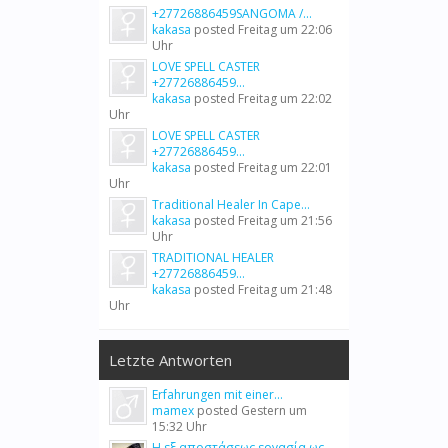
+27726886459SANGOMA /...
kakasa
posted
Freitag um 22:06
Uhr
LOVE SPELL CASTER
+27726886459...
kakasa
posted
Freitag um 22:02
Uhr
LOVE SPELL CASTER
+27726886459...
kakasa
posted
Freitag um 22:01
Uhr
Traditional Healer In Cape...
kakasa
posted
Freitag um 21:56
Uhr
TRADITIONAL HEALER
+27726886459...
kakasa
posted
Freitag um 21:48
Uhr
Letzte Antworten
Erfahrungen mit einer...
mamex
posted
Gestern um
15:32 Uhr
Η εξ αποστάσεως εργασία ως