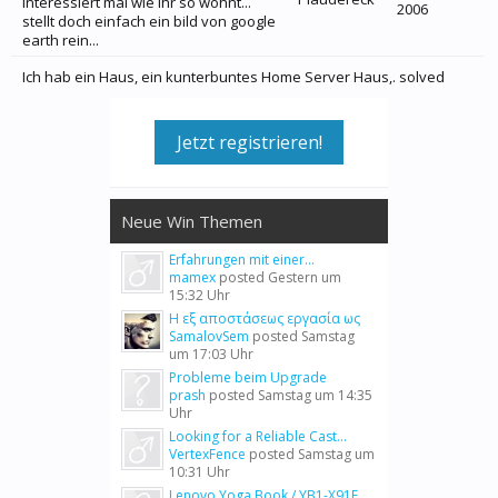
interessiert mal wie ihr so wohnt...
2006
stellt doch einfach ein bild von google
earth rein...
Ich hab ein Haus, ein kunterbuntes Home Server Haus,. solved
Jetzt registrieren!
Neue Win Themen
Erfahrungen mit einer...
mamex
posted
Gestern um
15:32 Uhr
Η εξ αποστάσεως εργασία ως
SamalovSem
posted
Samstag
um 17:03 Uhr
Probleme beim Upgrade
prash
posted
Samstag um 14:35
Uhr
Looking for a Reliable Cast...
VertexFence
posted
Samstag um
10:31 Uhr
Lenovo Yoga Book / YB1-X91F...