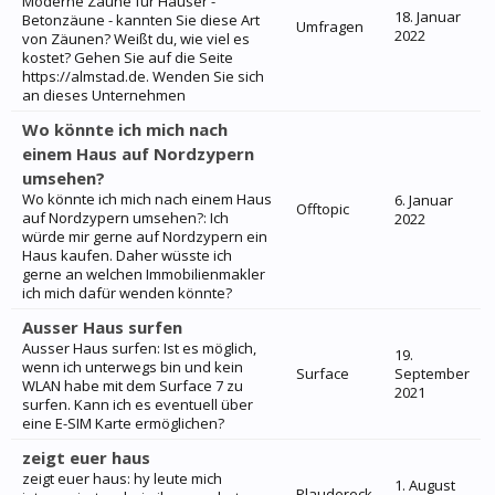
Moderne Zäune für Häuser -
18. Januar
Betonzäune - kannten Sie diese Art
Umfragen
2022
von Zäunen? Weißt du, wie viel es
kostet? Gehen Sie auf die Seite
https://almstad.de. Wenden Sie sich
an dieses Unternehmen
Wo könnte ich mich nach
einem Haus auf Nordzypern
umsehen?
Wo könnte ich mich nach einem Haus
6. Januar
Offtopic
auf Nordzypern umsehen?: Ich
2022
würde mir gerne auf Nordzypern ein
Haus kaufen. Daher wüsste ich
gerne an welchen Immobilienmakler
ich mich dafür wenden könnte?
Ausser Haus surfen
Ausser Haus surfen: Ist es möglich,
19.
wenn ich unterwegs bin und kein
Surface
September
WLAN habe mit dem Surface 7 zu
2021
surfen. Kann ich es eventuell über
eine E-SIM Karte ermöglichen?
zeigt euer haus
zeigt euer haus: hy leute mich
1. August
Plaudereck