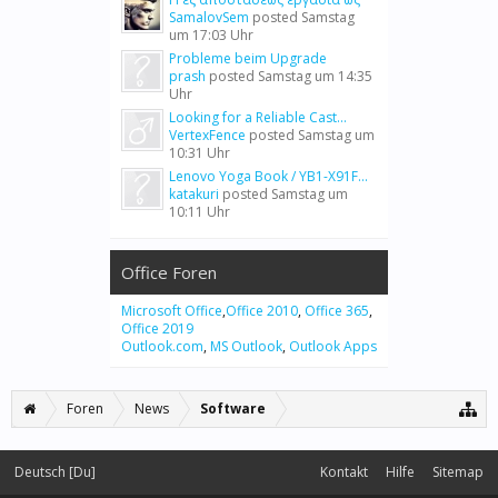
SamalovSem
posted
Samstag
um 17:03 Uhr
Probleme beim Upgrade
prash
posted
Samstag um 14:35
Uhr
Looking for a Reliable Cast...
VertexFence
posted
Samstag um
10:31 Uhr
Lenovo Yoga Book / YB1-X91F...
katakuri
posted
Samstag um
10:11 Uhr
Office Foren
Microsoft Office
,
Office 2010
,
Office 365
,
Office 2019
Outlook.com
,
MS Outlook
,
Outlook Apps
Foren
News
Software
Deutsch [Du]
Kontakt
Hilfe
Sitemap