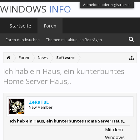
Anmelden oder registrieren
WINDOWS
-INFO
Startseite
Foren
Foren durchsuchen
Themen mit aktuellen Beiträgen
Foren
News
Software
Ich hab ein Haus, ein kunterbuntes
Home Server Haus,.
ZeRaTuL
New Member
Ich hab ein Haus, ein kunterbuntes Home Server Haus,.
Mit dem
Windows