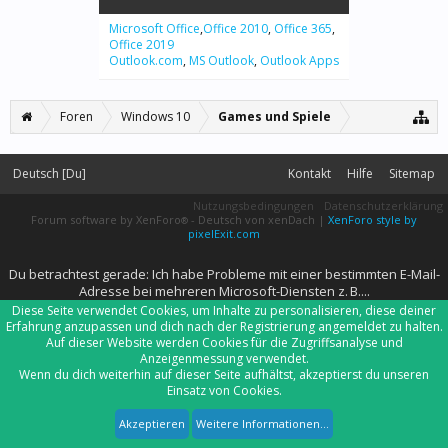
Microsoft Office
,
Office 2010
,
Office 365
,
Office 2019
Outlook.com
,
MS Outlook
,
Outlook Apps
Foren
Windows 10
Games und Spiele
Deutsch [Du]
Kontakt
Hilfe
Sitemap
Nutzungsbedingungen
Datenschutzerklärung
Forum software by XenForo
-
Deutsch von xenDach
|
XenForo style by
®
pixelExit.com
Du betrachtest gerade: Ich habe Probleme mit einer bestimmten E-Mail-
Adresse bei mehreren Microsoft-Diensten z. B....
Diese Seite verwendet Cookies, um Inhalte zu personalisieren, diese deiner
Erfahrung anzupassen und dich nach der Registrierung angemeldet zu halten.
Auf dieser Website werden Cookies für die Zugriffsanalyse und
Anzeigenmessung verwendet.
Wenn du dich weiterhin auf dieser Seite aufhältst, akzeptierst du unseren
Einsatz von Cookies.
Akzeptieren
Weitere Informationen...