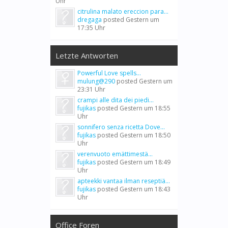
Uhr
citrulina malato ereccion para...
dregaga
posted
Gestern um
17:35 Uhr
Letzte Antworten
Powerful Love spells...
mulung@290
posted
Gestern um
23:31 Uhr
crampi alle dita dei piedi...
fujikas
posted
Gestern um 18:55
Uhr
sonnifero senza ricetta Dove...
fujikas
posted
Gestern um 18:50
Uhr
verenvuoto emättimestä...
fujikas
posted
Gestern um 18:49
Uhr
apteekki vantaa ilman reseptiä...
fujikas
posted
Gestern um 18:43
Uhr
Office Foren