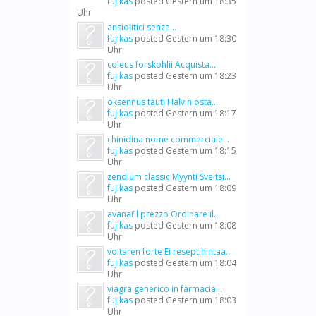
fujikas
posted
Gestern um 18:35
Uhr
ansiolitici senza...
fujikas
posted
Gestern um 18:30
Uhr
coleus forskohlii Acquista...
fujikas
posted
Gestern um 18:23
Uhr
oksennus tauti Halvin osta...
fujikas
posted
Gestern um 18:17
Uhr
chinidina nome commerciale...
fujikas
posted
Gestern um 18:15
Uhr
zendium classic Myynti Sveitsi...
fujikas
posted
Gestern um 18:09
Uhr
avanafil prezzo Ordinare il...
fujikas
posted
Gestern um 18:08
Uhr
voltaren forte Ei reseptihintaa...
fujikas
posted
Gestern um 18:04
Uhr
viagra generico in farmacia...
fujikas
posted
Gestern um 18:03
Uhr