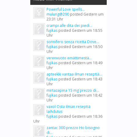
Powerful Love spells...
mulung@290
posted
Gestern um
23:31 Uhr
crampi alle dita dei piedi...
fujikas
posted
Gestern um 18:55
Uhr
sonnifero senza ricetta Dove...
fujikas
posted
Gestern um 18:50
Uhr
verenvuoto emättimestä...
fujikas
posted
Gestern um 18:49
Uhr
apteekki vantaa ilman reseptiä...
fujikas
posted
Gestern um 18:43
Uhr
mirtazapina 15 mg prezzo di...
fujikas
posted
Gestern um 18:42
Uhr
vaxol Osta ilman reseptiä
laihdutus
fujikas
posted
Gestern um 18:36
Uhr
zantac 300 prezzo Ho bisogno
di...