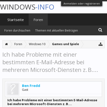
Anmelden oder registrieren
WINDOWS
-INFO
Startseite
Foren
Foren durchsuchen
Themen mit aktuellen Beiträgen
Foren
Windows 10
Games und Spiele
Ich habe Probleme mit einer
bestimmten E-Mail-Adresse bei
mehreren Microsoft-Diensten z. B....
Ben Fredd
Gast
Ich habe Probleme mit einer bestimmten E-Mail-Adresse
bei mehreren Microsoft-Diensten z. B....