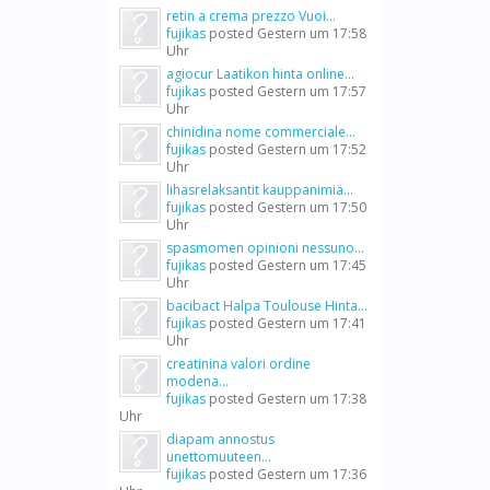
retin a crema prezzo Vuoi...
fujikas
posted
Gestern um 17:58
Uhr
agiocur Laatikon hinta online...
fujikas
posted
Gestern um 17:57
Uhr
chinidina nome commerciale...
fujikas
posted
Gestern um 17:52
Uhr
lihasrelaksantit kauppanimiä...
fujikas
posted
Gestern um 17:50
Uhr
spasmomen opinioni nessuno...
fujikas
posted
Gestern um 17:45
Uhr
bacibact Halpa Toulouse Hinta...
fujikas
posted
Gestern um 17:41
Uhr
creatinina valori ordine
modena...
fujikas
posted
Gestern um 17:38
Uhr
diapam annostus
unettomuuteen...
fujikas
posted
Gestern um 17:36