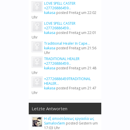
LOVE SPELL CASTER
+27726886459...
kakasa
posted
Freitag um 22:02
Uhr
LOVE SPELL CASTER
+27726886459...
kakasa
posted
Freitag um 22:01
Uhr
Traditional Healer In Cape...
kakasa
posted
Freitag um 21:56
Uhr
TRADITIONAL HEALER
+27726886459...
kakasa
posted
Freitag um 21:48
Uhr
+27726886459TRADITIONAL
HEALER...
kakasa
posted
Freitag um 21:47
Uhr
Letzte Antworten
Η εξ αποστάσεως εργασία ως
SamalovSem
posted
Gestern um
17:03 Uhr