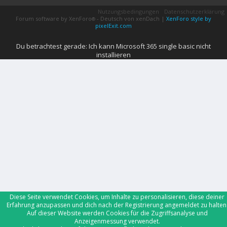
Nutzungsbedingungen
Datenschutzerklärung
Forum software by XenForo
-
Deutsch von xenDach
|
XenForo style by
®
pixelExit.com
Du betrachtest gerade: Ich kann Microsoft 365 single basic nicht
installieren
Diese Seite verwendet Cookies, um Inhalte zu personalisieren, diese deiner
Erfahrung anzupassen und dich nach der Registrierung angemeldet zu halten
Auf dieser Website werden Cookies für die Zugriffsanalyse und
Anzeigenmessung verwendet.