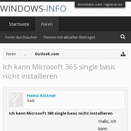
Anmelden oder registrieren
WINDOWS
-INFO
Startseite
Foren
Foren durchsuchen
Themen mit aktuellen Beiträgen
Foren
...
Outlook.com
Ich kann Microsoft 365 single basic
nicht installieren
Heinz Kistner
Gast
Ich kann Microsoft 365 single basic nicht installieren
Hallo, ich
kann