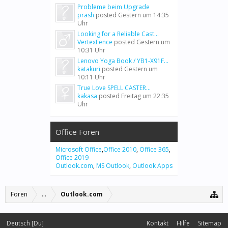
Probleme beim Upgrade
prash
posted
Gestern um 14:35
Uhr
Looking for a Reliable Cast...
VertexFence
posted
Gestern um
10:31 Uhr
Lenovo Yoga Book / YB1-X91F...
katakuri
posted
Gestern um
10:11 Uhr
True Love SPELL CASTER...
kakasa
posted
Freitag um 22:35
Uhr
Office Foren
Microsoft Office
,
Office 2010
,
Office 365
,
Office 2019
Outlook.com
,
MS Outlook
,
Outlook Apps
Foren
...
Outlook.com
Deutsch [Du]
Kontakt
Hilfe
Sitemap