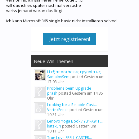
version nicht installieren Fehlercode 5 , Er
will das ich es später nochmal versuche
weiss jemand woran das liegt
Ich kann Microsoft 365 single basic nicht installieren solved
Jetzt registrieren!
Neue Win Themen
Η εξ αποστάσεως εργασία ως
SamalovSem
posted
Gestern um
17:03 Uhr
Probleme beim Upgrade
prash
posted
Gestern um 14:35
Uhr
Looking for a Reliable Cast...
VertexFence
posted
Gestern um
10:31 Uhr
Lenovo Yoga Book / YB1-X91F...
katakuri
posted
Gestern um
10:11 Uhr
True Love SPELL CASTER...