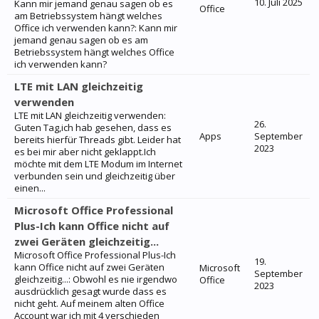
10. Juli 2025
Kann mir jemand genau sagen ob es
Office
am Betriebssystem hängt welches
Office ich verwenden kann?: Kann mir
jemand genau sagen ob es am
Betriebssystem hängt welches Office
ich verwenden kann?
LTE mit LAN gleichzeitig
verwenden
LTE mit LAN gleichzeitig verwenden:
26.
Guten Tag,ich hab gesehen, dass es
Apps
September
bereits hierfür Threads gibt. Leider hat
2023
es bei mir aber nicht geklappt.Ich
möchte mit dem LTE Modum im Internet
verbunden sein und gleichzeitig über
einen...
Microsoft Office Professional
Plus-Ich kann Office nicht auf
zwei Geräten gleichzeitig...
Microsoft Office Professional Plus-Ich
19.
kann Office nicht auf zwei Geräten
Microsoft
September
gleichzeitig...: Obwohl es nie irgendwo
Office
2023
ausdrücklich gesagt wurde dass es
nicht geht. Auf meinem alten Office
Account war ich mit 4 verschieden