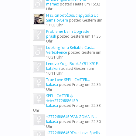
mamex
posted
Heute um 15:32
Uhr
Η εξ αποστάσεως εργασία ως
SamalovSem
posted
Gestern um
17:03 Uhr
Probleme beim Upgrade
prash
posted
Gestern um 14:35
Uhr
Looking for a Reliable Cast...
VertexFence
posted
Gestern um
10:31 Uhr
Lenovo Yoga Book / YB1-X91F...
katakuri
posted
Gestern um
10:11 Uhr
True Love SPELL CASTER...
kakasa
posted
Freitag um 22:35
Uhr
SPELL CASTER ╬
✯✯+27726886459...
kakasa
posted
Freitag um 22:33
Uhr
+27726886459SANGOMA IN...
kakasa
posted
Freitag um 22:30
Uhr
+27726886459True Love Spells...