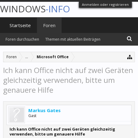
Anmelden oder registrieren
WINDOWS
-INFO
Startseite
Foren
Foren durchsuchen
Themen mit aktuellen Beiträgen
Foren
...
Microsoft Office
Ich kann Office nicht auf zwei Geräten
gleichzeitig verwenden, bitte um
genauere Hilfe
Markus Gates
Gast
Ich kann Office nicht auf zwei Geräten gleichzeitig
verwenden, bitte um genauere Hilfe