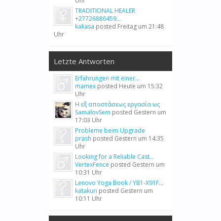
Uhr
TRADITIONAL HEALER
+27726886459...
kakasa
posted
Freitag um 21:48
Uhr
Letzte Antworten
Erfahrungen mit einer...
mamex
posted
Heute um 15:32
Uhr
Η εξ αποστάσεως εργασία ως
SamalovSem
posted
Gestern um
17:03 Uhr
Probleme beim Upgrade
prash
posted
Gestern um 14:35
Uhr
Looking for a Reliable Cast...
VertexFence
posted
Gestern um
10:31 Uhr
Lenovo Yoga Book / YB1-X91F...
katakuri
posted
Gestern um
10:11 Uhr