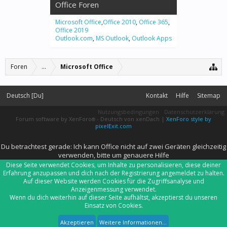
Office Foren
Microsoft Office
,
Office 2010
,
Office 365
,
Office 2019
Outlook.com
,
MS Outlook
,
Outlook Apps
Foren
...
Microsoft Office
Deutsch [Du]
Kontakt
Hilfe
Sitemap
Nutzungsbedingungen
Datenschutzerklärung
Forum software by XenForo
-
Deutsch von xenDach
|
XenForo style by
®
pixelExit.com
Du betrachtest gerade: Ich kann Office nicht auf zwei Geräten gleichzeitig
verwenden, bitte um genauere Hilfe
Diese Seite verwendet Cookies, um Inhalte zu personalisieren, diese deiner
Erfahrung anzupassen und dich nach der Registrierung angemeldet zu halten.
Auf dieser Website werden Cookies für die Zugriffsanalyse und
Anzeigenmessung verwendet.
Wenn du dich weiterhin auf dieser Seite aufhältst, akzeptierst du unseren
Einsatz von Cookies.
Akzeptieren
Weitere Informationen...