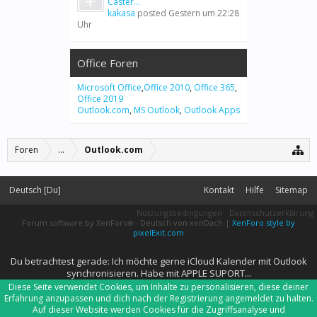
Caster...
kakasa
posted
Gestern um 22:28
Uhr
Office Foren
Microsoft Office
,
Office 2010
,
Office 365
,
Office 2019
Outlook.com
,
MS Outlook
,
Outlook Apps
Foren
...
Outlook.com
Deutsch [Du]
Kontakt
Hilfe
Sitemap
Nutzungsbedingungen
Datenschutzerklärung
Forum software by XenForo
-
Deutsch von xenDach
|
XenForo style by
®
pixelExit.com
Du betrachtest gerade: Ich möchte gerne iCloud Kalender mit Outlook
synchronisieren. Habe mit APPLE SUPORT...
Diese Seite verwendet Cookies, um Inhalte zu personalisieren, diese deiner
Erfahrung anzupassen und dich nach der Registrierung angemeldet zu halten.
Auf dieser Website werden Cookies für die Zugriffsanalyse und