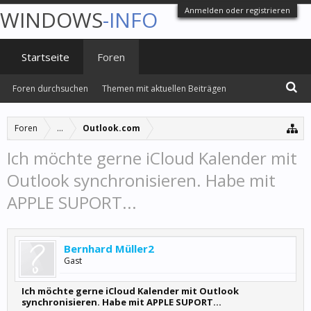
Anmelden oder registrieren
WINDOWS
-INFO
Startseite
Foren
Foren durchsuchen
Themen mit aktuellen Beiträgen
Foren
...
Outlook.com
Ich möchte gerne iCloud Kalender mit
Outlook synchronisieren. Habe mit
APPLE SUPORT...
Bernhard Müller2
Gast
Ich möchte gerne iCloud Kalender mit Outlook
synchronisieren. Habe mit APPLE SUPORT...