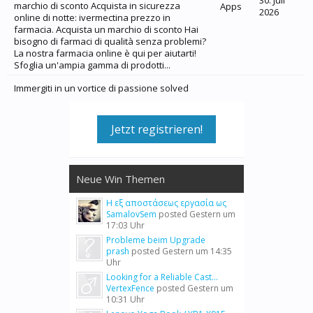
30. Juli
marchio di sconto Acquista in sicurezza
Apps
2026
online di notte: ivermectina prezzo in
farmacia. Acquista un marchio di sconto Hai
bisogno di farmaci di qualità senza problemi?
La nostra farmacia online è qui per aiutarti!
Sfoglia un'ampia gamma di prodotti...
Immergiti in un vortice di passione solved
Jetzt registrieren!
Neue Win Themen
Η εξ αποστάσεως εργασία ως
SamalovSem
posted
Gestern um
17:03 Uhr
Probleme beim Upgrade
prash
posted
Gestern um 14:35
Uhr
Looking for a Reliable Cast...
VertexFence
posted
Gestern um
10:31 Uhr