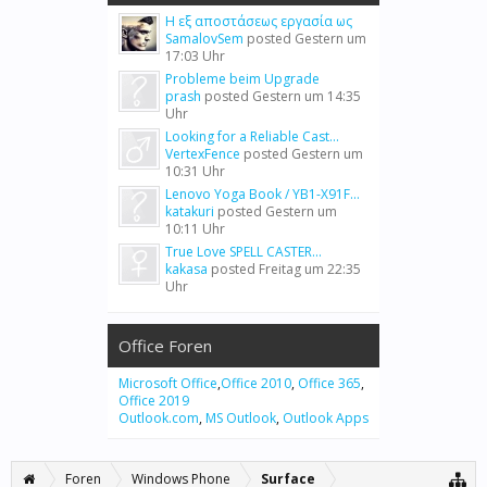
Η εξ αποστάσεως εργασία ως
SamalovSem
posted
Gestern um
17:03 Uhr
Probleme beim Upgrade
prash
posted
Gestern um 14:35
Uhr
Looking for a Reliable Cast...
VertexFence
posted
Gestern um
10:31 Uhr
Lenovo Yoga Book / YB1-X91F...
katakuri
posted
Gestern um
10:11 Uhr
True Love SPELL CASTER...
kakasa
posted
Freitag um 22:35
Uhr
Office Foren
Microsoft Office
,
Office 2010
,
Office 365
,
Office 2019
Outlook.com
,
MS Outlook
,
Outlook Apps
Foren
Windows Phone
Surface