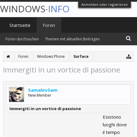
Anmelden oder registrieren
WINDOWS
-INFO
Startseite
Foren
Foren durchsuchen
Themen mit aktuellen Beiträgen
Foren
Windows Phone
Surface
Immergiti in un vortice di passione
SamalovSem
New Member
Immergiti in un vortice di passione
Esistono
luoghi dove
il tempo