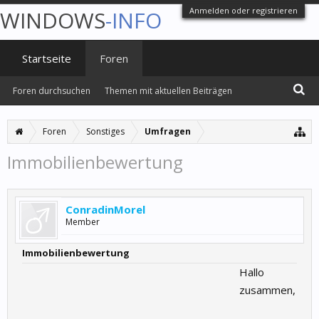
Anmelden oder registrieren
WINDOWS
-INFO
Startseite
Foren
Foren durchsuchen
Themen mit aktuellen Beiträgen
Foren
Sonstiges
Umfragen
Immobilienbewertung
ConradinMorel
Member
Immobilienbewertung
Hallo
zusammen,