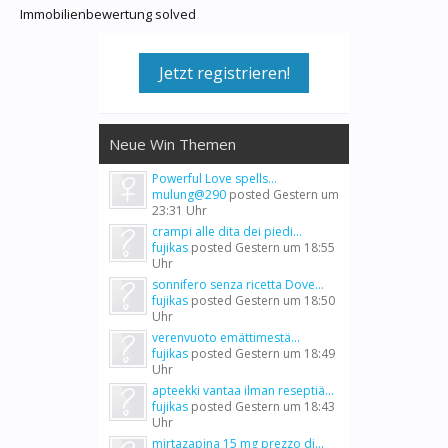
Immobilienbewertung solved
Jetzt registrieren!
Neue Win Themen
Powerful Love spells...
mulung@290
posted
Gestern um
23:31 Uhr
crampi alle dita dei piedi...
fujikas
posted
Gestern um 18:55
Uhr
sonnifero senza ricetta Dove...
fujikas
posted
Gestern um 18:50
Uhr
verenvuoto emättimestä...
fujikas
posted
Gestern um 18:49
Uhr
apteekki vantaa ilman reseptiä...
fujikas
posted
Gestern um 18:43
Uhr
mirtazapina 15 mg prezzo di...