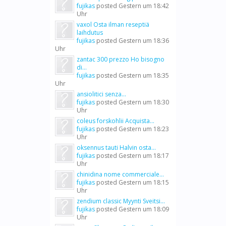
fujikas
posted
Gestern um 18:42
Uhr
vaxol Osta ilman reseptiä
laihdutus
fujikas
posted
Gestern um 18:36
Uhr
zantac 300 prezzo Ho bisogno
di...
fujikas
posted
Gestern um 18:35
Uhr
ansiolitici senza...
fujikas
posted
Gestern um 18:30
Uhr
coleus forskohlii Acquista...
fujikas
posted
Gestern um 18:23
Uhr
oksennus tauti Halvin osta...
fujikas
posted
Gestern um 18:17
Uhr
chinidina nome commerciale...
fujikas
posted
Gestern um 18:15
Uhr
zendium classic Myynti Sveitsi...
fujikas
posted
Gestern um 18:09
Uhr