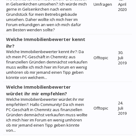
in Gelsenkirchen umsehen?: Ich würde mich
Umfragen
April
gerne in Gelsenkirchen nach einem
2020
Grundstück für mein Betriebsgebäude
umsehen. Daher wollte ich mich hier im
Forum erkundigen an wen ich mich dafür
am Besten wenden sollte?
Welche Immobilienbewerter kennt
ihr?
Welche Immobilienbewerter kennt ihr?: Da
30.
ich mein PC-Geschäft in Chemnitz aus
Offtopic
Juli
finanziellen Gründen demnächst verkaufen
2019
muss wollte ich mich hier im Forum en wenig
umhören ob mir jemand einen Tipp geben
könnte von welchem...
Welche Immobilienbewerter
würdet ihr mir empfehlen?
Welche Immobilienbewerter würdet ihr mir
24.
empfehlen?: Hallo Community! Da ich mein
Offtopic
Juli
PC-Geschäft in Chemnitz aus finanziellen
2019
Gründen demnächst verkaufen muss wollte
ich mich hier im Forum en wenig umhören
ob mir jemand einen Tipp geben könnte
von...