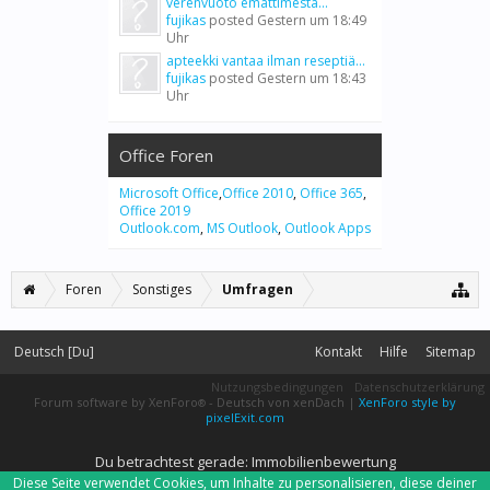
verenvuoto emättimestä...
fujikas
posted
Gestern um 18:49
Uhr
apteekki vantaa ilman reseptiä...
fujikas
posted
Gestern um 18:43
Uhr
Office Foren
Microsoft Office
,
Office 2010
,
Office 365
,
Office 2019
Outlook.com
,
MS Outlook
,
Outlook Apps
Foren
Sonstiges
Umfragen
Deutsch [Du]
Kontakt
Hilfe
Sitemap
Nutzungsbedingungen
Datenschutzerklärung
Forum software by XenForo
-
Deutsch von xenDach
|
XenForo style by
®
pixelExit.com
Du betrachtest gerade: Immobilienbewertung
Diese Seite verwendet Cookies, um Inhalte zu personalisieren, diese deiner