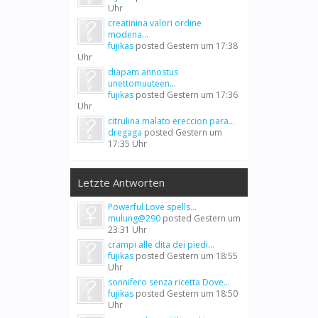
Uhr
creatinina valori ordine
modena...
fujikas
posted
Gestern um 17:38
Uhr
diapam annostus
unettomuuteen...
fujikas
posted
Gestern um 17:36
Uhr
citrulina malato ereccion para...
dregaga
posted
Gestern um
17:35 Uhr
Letzte Antworten
Powerful Love spells...
mulung@290
posted
Gestern um
23:31 Uhr
crampi alle dita dei piedi...
fujikas
posted
Gestern um 18:55
Uhr
sonnifero senza ricetta Dove...
fujikas
posted
Gestern um 18:50
Uhr