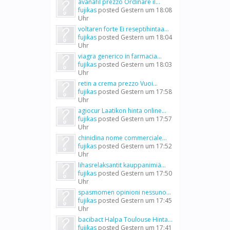
avanafil prezzo Ordinare il...
fujikas
posted
Gestern um 18:08
Uhr
voltaren forte Ei reseptihintaa...
fujikas
posted
Gestern um 18:04
Uhr
viagra generico in farmacia...
fujikas
posted
Gestern um 18:03
Uhr
retin a crema prezzo Vuoi...
fujikas
posted
Gestern um 17:58
Uhr
agiocur Laatikon hinta online...
fujikas
posted
Gestern um 17:57
Uhr
chinidina nome commerciale...
fujikas
posted
Gestern um 17:52
Uhr
lihasrelaksantit kauppanimiä...
fujikas
posted
Gestern um 17:50
Uhr
spasmomen opinioni nessuno...
fujikas
posted
Gestern um 17:45
Uhr
bacibact Halpa Toulouse Hinta...
fujikas
posted
Gestern um 17:41