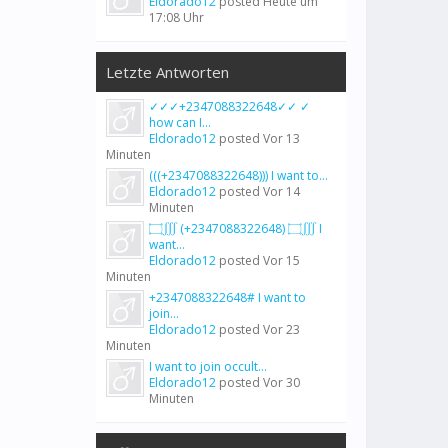
Eldorado12
posted
Heute um
17:08 Uhr
Letzte Antworten
✓✓✓+2347088322648✓✓ ✓
how can I...
Eldorado12
posted
Vor 13
Minuten
(((+2347088322648))) I want to...
Eldorado12
posted
Vor 14
Minuten
۝∭ (+2347088322648) ۝∭ I
want...
Eldorado12
posted
Vor 15
Minuten
+2347088322648# I want to
join...
Eldorado12
posted
Vor 23
Minuten
I want to join occult...
Eldorado12
posted
Vor 30
Minuten