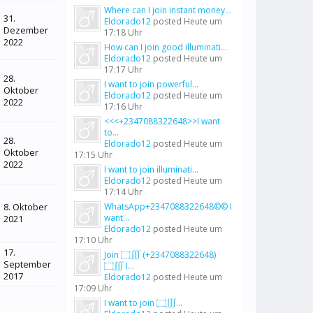
Where can I join instant money...
31.
Eldorado12
posted
Heute um
Dezember
17:18 Uhr
2022
How can I join good illuminati...
Eldorado12
posted
Heute um
17:17 Uhr
28.
I want to join powerful...
Oktober
Eldorado12
posted
Heute um
2022
17:16 Uhr
<<<+2347088322648>>I want
to...
28.
Eldorado12
posted
Heute um
Oktober
17:15 Uhr
2022
I want to join illuminati...
Eldorado12
posted
Heute um
17:14 Uhr
8. Oktober
WhatsApp+2347088322648©© I
want...
2021
Eldorado12
posted
Heute um
17:10 Uhr
17.
Join ۝∭ (+2347088322648)
September
۝∭ I...
2017
Eldorado12
posted
Heute um
17:09 Uhr
I want to join ۝∭...