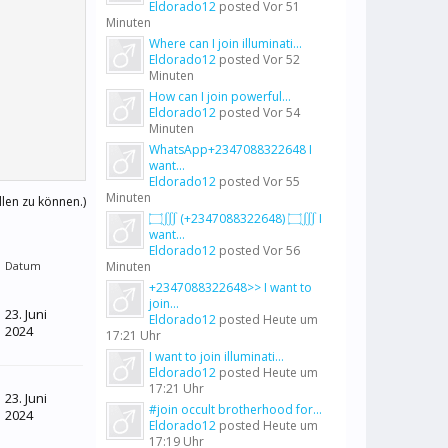
Eldorado12
posted
Vor 51
Minuten
Where can I join illuminati...
Eldorado12
posted
Vor 52
Minuten
How can I join powerful...
Eldorado12
posted
Vor 54
Minuten
WhatsApp+2347088322648 I
want...
Eldorado12
posted
Vor 55
Minuten
llen zu können.)
۝∭ (+2347088322648) ۝∭ I
want...
Eldorado12
posted
Vor 56
Datum
Minuten
+2347088322648>> I want to
join...
23. Juni
Eldorado12
posted
Heute um
2024
17:21 Uhr
I want to join illuminati...
Eldorado12
posted
Heute um
17:21 Uhr
23. Juni
#join occult brotherhood for...
2024
Eldorado12
posted
Heute um
17:19 Uhr