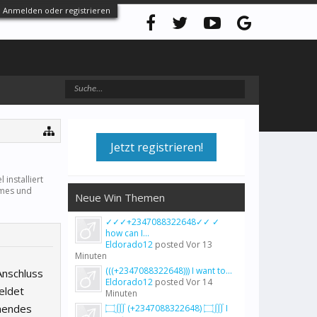
Anmelden oder registrieren
Jetzt registrieren!
 installiert
mes und
Neue Win Themen
✓✓✓+2347088322648✓✓ ✓
how can I...
Eldorado12
posted
Vor 13
Minuten
(((+2347088322648))) I want to...
Anschluss
Eldorado12
posted
Vor 14
meldet
Minuten
ehendes
۝∭ (+2347088322648) ۝∭ I