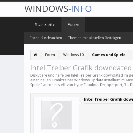
WINDOWS
-INFO
Startseite
Foren
Foren durchsuchen
Themen mit aktuellen Beiträgen
Foren
Windows 10
Games und Spiele
Intel Treiber Grafik downdated
Diskutiere und helfe bei Intel Treiber Grafik downdated im B
einen neuen Grafiktreiber.Windows Update installiert im Ansch
Spiele
" wurde erstellt von
Hype Fabulous Dropperport
,
31. 
Intel Treiber Grafik do