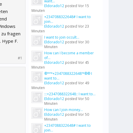
want...
e
Eldorado12
posted
Vor 15
Minuten
eten
+2347088322648# I want to
end
join...
 Windows
Eldorado12
posted
Vor 23
Minuten
 zu fragen
I want to join occult...
. Hype F.
Eldorado12
posted
Vor 30
Minuten
How can I become a member
of...
#1
Eldorado12
posted
Vor 45
Minuten
®™™+2347088322648™®® I
want to...
Eldorado12
posted
Vor 49
Minuten
:::+2347088322648:: I want to...
Eldorado12
posted
Vor 50
Minuten
How can I join money...
Eldorado12
posted
Vor 50
Minuten
+2347088322648# I want to
join...