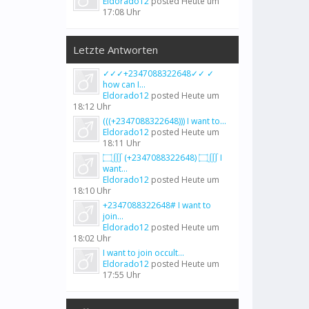
Eldorado12
posted
Heute um
17:08 Uhr
Letzte Antworten
✓✓✓+2347088322648✓✓ ✓
how can I...
Eldorado12
posted
Heute um
18:12 Uhr
(((+2347088322648))) I want to...
Eldorado12
posted
Heute um
18:11 Uhr
۝∭ (+2347088322648) ۝∭ I
want...
Eldorado12
posted
Heute um
18:10 Uhr
+2347088322648# I want to
join...
Eldorado12
posted
Heute um
18:02 Uhr
I want to join occult...
Eldorado12
posted
Heute um
17:55 Uhr