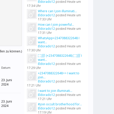
Eldorado12
posted
Heute um
17:34 Uhr
Where can I join illuminati...
Eldorado12
posted
Heute um
17:33 Uhr
How can I join powerful...
Eldorado12
posted
Heute um
17:31 Uhr
WhatsApp+2347088322648 I
want...
Eldorado12
posted
Heute um
17:30 Uhr
llen zu können.)
۝∭ (+2347088322648) ۝∭ I
want...
Eldorado12
posted
Heute um
Datum
17:29 Uhr
+2347088322648>> I want to
join...
23. Juni
Eldorado12
posted
Heute um
2024
17:21 Uhr
I want to join illuminati...
Eldorado12
posted
Heute um
17:21 Uhr
23. Juni
#join occult brotherhood for...
2024
Eldorado12
posted
Heute um
17:19 Uhr