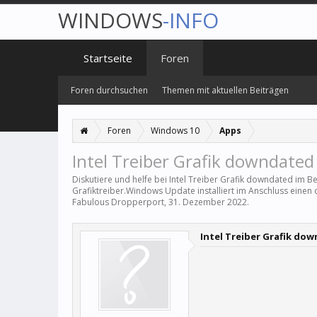
WINDOWS
-INFO
Startseite
Foren
Foren durchsuchen
Themen mit aktuellen Beiträgen
Foren
Windows 10
Apps
Intel Treiber Grafik downdated
Diskutiere und helfe bei Intel Treiber Grafik downdated im B
Grafiktreiber.Windows Update installiert im Anschluss einen d
Fabulous Dropperport
,
31. Dezember 2022
.
Intel Treiber Grafik do