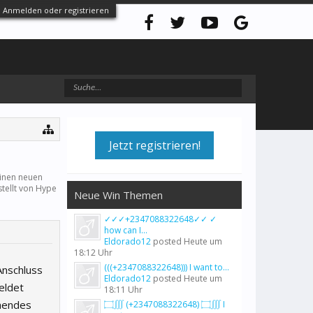
Anmelden oder registrieren
Jetzt registrieren!
einen neuen
stellt von
Hype
Neue Win Themen
✓✓✓+2347088322648✓✓ ✓
how can I...
Eldorado12
posted
Heute um
18:12 Uhr
(((+2347088322648))) I want to...
Anschluss
Eldorado12
posted
Heute um
meldet
18:11 Uhr
ehendes
۝∭ (+2347088322648) ۝∭ I