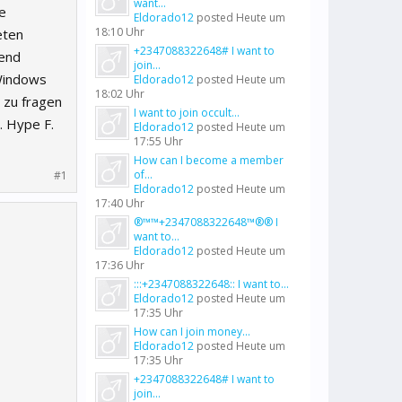
want...
e
Eldorado12
posted
Heute um
18:10 Uhr
eten
+2347088322648# I want to
end
join...
 Windows
Eldorado12
posted
Heute um
18:02 Uhr
 zu fragen
I want to join occult...
. Hype F.
Eldorado12
posted
Heute um
17:55 Uhr
How can I become a member
of...
#1
Eldorado12
posted
Heute um
17:40 Uhr
®™™+2347088322648™®® I
want to...
Eldorado12
posted
Heute um
17:36 Uhr
:::+2347088322648:: I want to...
Eldorado12
posted
Heute um
17:35 Uhr
How can I join money...
Eldorado12
posted
Heute um
17:35 Uhr
+2347088322648# I want to
join...