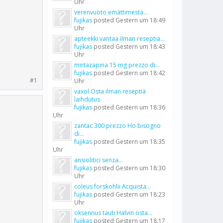
Uhr
verenvuoto emättimestä...
fujikas
posted
Gestern um 18:49
Uhr
apteekki vantaa ilman reseptiä...
fujikas
posted
Gestern um 18:43
Uhr
mirtazapina 15 mg prezzo di...
fujikas
posted
Gestern um 18:42
#1
Uhr
vaxol Osta ilman reseptiä
laihdutus
fujikas
posted
Gestern um 18:36
Uhr
zantac 300 prezzo Ho bisogno
di...
fujikas
posted
Gestern um 18:35
Uhr
ansiolitici senza...
fujikas
posted
Gestern um 18:30
Uhr
coleus forskohlii Acquista...
fujikas
posted
Gestern um 18:23
Uhr
oksennus tauti Halvin osta...
fujikas
posted
Gestern um 18:17