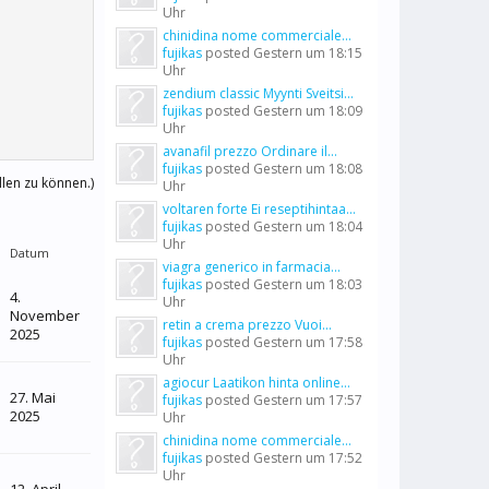
Uhr
chinidina nome commerciale...
fujikas
posted
Gestern um 18:15
Uhr
zendium classic Myynti Sveitsi...
fujikas
posted
Gestern um 18:09
Uhr
avanafil prezzo Ordinare il...
fujikas
posted
Gestern um 18:08
llen zu können.)
Uhr
voltaren forte Ei reseptihintaa...
fujikas
posted
Gestern um 18:04
Uhr
Datum
viagra generico in farmacia...
fujikas
posted
Gestern um 18:03
4.
Uhr
November
retin a crema prezzo Vuoi...
2025
fujikas
posted
Gestern um 17:58
Uhr
agiocur Laatikon hinta online...
27. Mai
fujikas
posted
Gestern um 17:57
2025
Uhr
chinidina nome commerciale...
fujikas
posted
Gestern um 17:52
Uhr