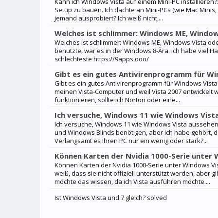
Kann ich Windows Vista auf einem Mini-PC installieren?:
Setup zu bauen. Ich dachte an Mini-PCs (wie Mac Minis, 
jemand ausprobiert? Ich weiß nicht,...
Welches ist schlimmer: Windows ME, Window
Welches ist schlimmer: Windows ME, Windows Vista ode
benutzte, war es in der Windows 8-Ära. Ich habe viel Ha
schlechteste https://9apps.ooo/
Gibt es ein gutes Antivirenprogramm für W
Gibt es ein gutes Antivirenprogramm für Windows Vista?
meinen Vista-Computer und weil Vista 2007 entwickelt 
funktionieren, sollte ich Norton oder eine...
Ich versuche, Windows 11 wie Windows Vista
Ich versuche, Windows 11 wie Windows Vista aussehen z
und Windows Blinds benötigen, aber ich habe gehört,
Verlangsamt es Ihren PC nur ein wenig oder stark?...
Können Karten der Nvidia 1000-Serie unter
Können Karten der Nvidia 1000-Serie unter Windows Vist
weiß, dass sie nicht offiziell unterstützt werden, aber g
möchte das wissen, da ich Vista ausführen möchte....
Ist Windows Vista und 7 gleich? solved