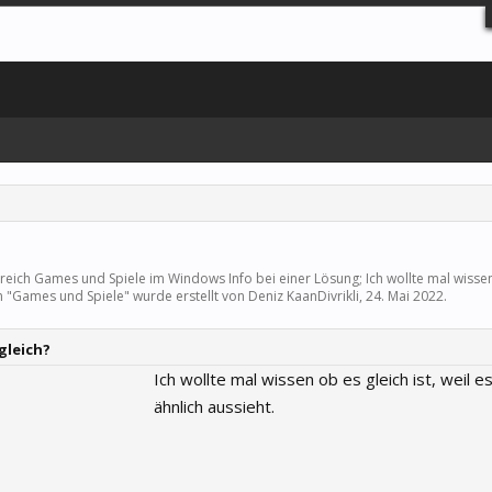
ereich
Games und Spiele
im Windows Info bei einer Lösung; Ich wollte mal wissen
 "
Games und Spiele
" wurde erstellt von
Deniz KaanDivrikli
,
24. Mai 2022
.
gleich?
Ich wollte mal wissen ob es gleich ist, weil e
ähnlich aussieht.