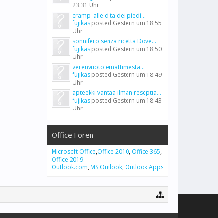
23:31 Uhr
crampi alle dita dei piedi...
fujikas
posted
Gestern um 18:55
Uhr
sonnifero senza ricetta Dove...
fujikas
posted
Gestern um 18:50
Uhr
verenvuoto emättimestä...
fujikas
posted
Gestern um 18:49
Uhr
apteekki vantaa ilman reseptiä...
fujikas
posted
Gestern um 18:43
Uhr
Office Foren
Microsoft Office
,
Office 2010
,
Office 365
,
Office 2019
Outlook.com
,
MS Outlook
,
Outlook Apps