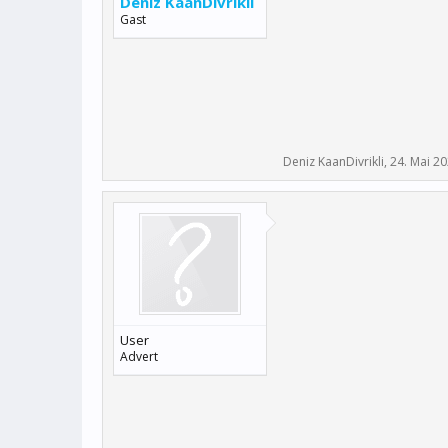
Deniz KaanDivrikli
Gast
Deniz KaanDivrikli
,
24. Mai 2
User
Advert