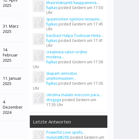
12. April
lihasrelaksantit kauppanimiä...
2025
fujikas
posted
Gestern um 17:50
Uhr
spasmomen opinioni nessuno...
fujikas
posted
Gestern um 17:45
31. März
Uhr
2025
bacibact Halpa Toulouse Hinta...
fujikas
posted
Gestern um 17:41
Uhr
14.
creatinina valori ordine
Februar
modena...
2025
fujikas
posted
Gestern um 17:38
Uhr
diapam annostus
11. Januar
unettomuuteen...
2025
fujikas
posted
Gestern um 17:36
Uhr
citrulina malato ereccion para...
dregaga
posted
Gestern um
4.
17:35 Uhr
Dezember
2024
Letzte Antworten
Powerful Love spells...
mulung@290
posted
Gestern um