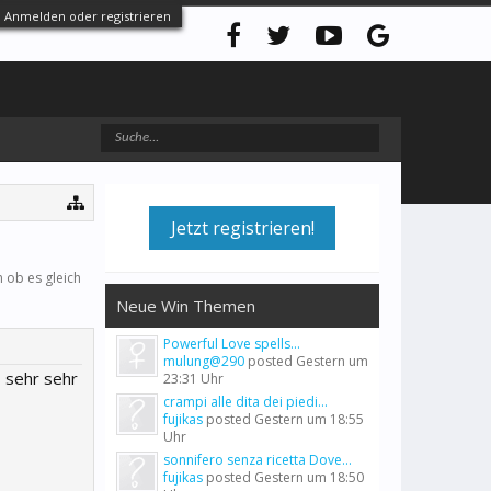
Anmelden oder registrieren
Jetzt registrieren!
 ob es gleich
Neue Win Themen
Powerful Love spells...
mulung@290
posted
Gestern um
s sehr sehr
23:31 Uhr
crampi alle dita dei piedi...
fujikas
posted
Gestern um 18:55
Uhr
sonnifero senza ricetta Dove...
fujikas
posted
Gestern um 18:50