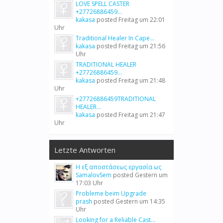
LOVE SPELL CASTER
+27726886459...
kakasa
posted
Freitag um 22:01
Uhr
Traditional Healer In Cape...
kakasa
posted
Freitag um 21:56
Uhr
TRADITIONAL HEALER
+27726886459...
kakasa
posted
Freitag um 21:48
Uhr
+27726886459TRADITIONAL
HEALER...
kakasa
posted
Freitag um 21:47
Uhr
Letzte Antworten
Η εξ αποστάσεως εργασία ως
SamalovSem
posted
Gestern um
17:03 Uhr
Probleme beim Upgrade
prash
posted
Gestern um 14:35
Uhr
Looking for a Reliable Cast...