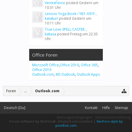
VertexFence
posted
Gestern um
10:31 Uhr
Lenovo Yoga Book / YB1-X91F...
katakuri
posted
Gestern um
10:11 Uhr
True Love SPELL CASTER...
kakasa
posted
Freitag um 22:35
Uhr
Office Foren
Microsoft Office
,
Office 2010
,
Office 365
,
Office 2019
Outlook.com
,
MS Outlook
,
Outlook Apps
Foren
...
Outlook.com
Deutsch [Du]
Kontakt
Hilfe
Sitemap
Nutzungsbedingungen
Datenschutzerklärung
Forum software by XenForo
-
Deutsch von xenDach
|
XenForo style by
®
pixelExit.com