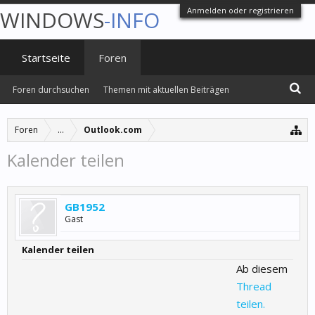
Anmelden oder registrieren
WINDOWS
-INFO
Startseite
Foren
Foren durchsuchen
Themen mit aktuellen Beiträgen
Foren
...
Outlook.com
Kalender teilen
GB1952
Gast
Kalender teilen
Ab diesem
Thread
teilen.