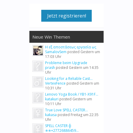
Jetzt registrieren!
Neue Win Themen
Η εξ αποστάσεως εργασία ως
SamalovSem
posted
Gestern um
17:03 Uhr
Probleme beim Upgrade
prash
posted
Gestern um 14:35
Uhr
Looking for a Reliable Cast...
VertexFence
posted
Gestern um
10:31 Uhr
Lenovo Yoga Book / YB1-X91F...
katakuri
posted
Gestern um
10:11 Uhr
True Love SPELL CASTER...
kakasa
posted
Freitag um 22:35
Uhr
SPELL CASTER ╬
✯✯+27726886459...