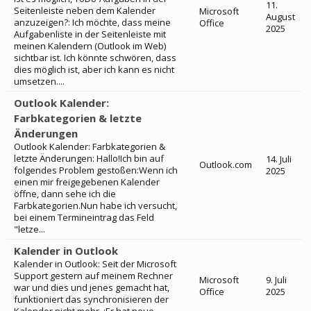
11.
Seitenleiste neben dem Kalender
Microsoft
August
anzuzeigen?: Ich möchte, dass meine
Office
2025
Aufgabenliste in der Seitenleiste mit
meinen Kalendern (Outlook im Web)
sichtbar ist. Ich könnte schwören, dass
dies möglich ist, aber ich kann es nicht
umsetzen....
Outlook Kalender:
Farbkategorien & letzte
Änderungen
Outlook Kalender: Farbkategorien &
letzte Änderungen: Hallo!Ich bin auf
14. Juli
Outlook.com
folgendes Problem gestoßen:Wenn ich
2025
einen mir freigegebenen Kalender
öffne, dann sehe ich die
Farbkategorien.Nun habe ich versucht,
bei einem Termineintrag das Feld
"letze...
Kalender in Outlook
Kalender in Outlook: Seit der Microsoft
Support gestern auf meinem Rechner
Microsoft
9. Juli
war und dies und jenes gemacht hat,
Office
2025
funktioniert das synchronisieren der