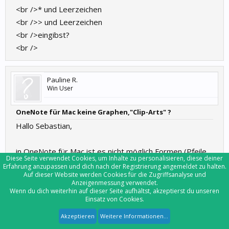
<br />* und Leerzeichen
<br />> und Leerzeichen
<br />eingibst?
<br />
Pauline R.
Win User
OneNote für Mac keine Graphen,"Clip-Arts" ?
Hallo Sebastian,
in OneNote für Mac ist es nicht möglich Formen (Pfeile,
Diese Seite verwendet Cookies, um Inhalte zu personalisieren, diese deiner
Kreise etc.) einzufügen. Wenn du möchtest, dass dies
Erfahrung anzupassen und dich nach der Registrierung angemeldet zu halten.
Auf dieser Website werden Cookies für die Zugriffsanalyse und
geändert wird, gib deine Stimme bitte hier ab:
Anzeigenmessung verwendet.
Wenn du dich weiterhin auf dieser Seite aufhältst, akzeptierst du unseren
Einsatz von Cookies.
https://onenote.uservoice.com/forums/327165-
onenote-for-mac/suggestions/6158389-mac-drawing-
Akzeptieren
Weitere Informationen...
shapes-and-freehand