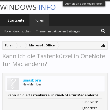
Anmelden oder registrieren
WINDOWS
-INFO
Startseite
Foren
Foren durchsuchen
Themen mit aktuellen Beiträgen
Foren
...
Microsoft Office
Kann ich die Tastenkürzel in OneNote
für Mac ändern?
uinasbora
New Member
Kann ich die Tastenkürzel in OneNote für Mac ändern?
OneNote
ignoriert