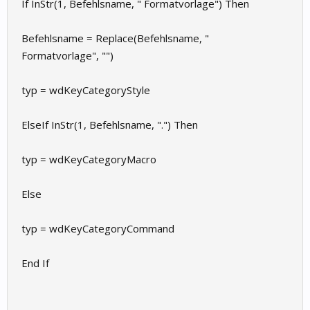
If InStr(1, Befehlsname, " Formatvorlage") Then
Befehlsname = Replace(Befehlsname, "
Formatvorlage", "")
typ = wdKeyCategoryStyle
ElseIf InStr(1, Befehlsname, ".") Then
typ = wdKeyCategoryMacro
Else
typ = wdKeyCategoryCommand
End If