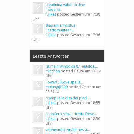
creatinina valori ordine
modena...
fujikas
posted
Gestern um 17:38
Uhr
diapam annostus
unettomuuteen...
fujikas
posted
Gestern um 17:36
Uhr
Letzte Antworten
Ist mein Windows 8.1 nutzlos,...
micchon
posted
Heute um 14:39
Uhr
Powerful Love spells...
mulung@290
posted
Gestern um
23:31 Uhr
crampi alle dita dei piedi...
fujikas
posted
Gestern um 18:55
Uhr
sonnifero senza ricetta Dove...
fujikas
posted
Gestern um 18:50
Uhr
verenvuoto emättimestä...