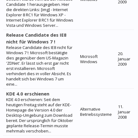
2009
Candidate 1 herausgegeben. Hier
die direkten Links: [img] - Internet
Explorer 8 RC1 für Windows XP -
Internet Explorer 8 RC1 für Windows
Vista und Windows Server...
Release Candidate des IE8
nicht für Windows 7 !
Release Candidate des IE8 nicht für
Windows 7 !: Microsoft bestätigte
20.
Microsoft
dies gegenüber dem US-Magazin
Januar
Windows
'ZDNet'. Er lässt sich erst gar nicht
2009
erst installieren. Microsoft
verhindert dies in voller Absicht. Es
handelt sich bei Windows 7 um
eine...
KDE 4.0 erschienen
KDE 4.0 erschienen: Seit dem
heutigen Freitag steht auf der KDE-
11.
Alternative
Homepage die Version 4.0 der
Januar
Betriebssysteme
Desktop-Umgebung zum Download
2008
bereit. Der ursprünglich für Oktober
geplante Release-Termin musste
mehrmals verschoben...