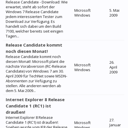
Release Candidate - Download: Wie
erwartet, steht ab sofort der
Microsoft
5. Mai
Windows 7 Release Candidate
Windows
2009
jedem interessierten Tester zum
Download zur Verfügung. Es
handelt sich dabei um den Build
7100, welcher bereits seit einigen
Tagen...
Release Candidate kommt
noch diesen Monat!
Release Candidate kommt noch
diesen Monat!: Microsoft plant die
26.
Microsoft
nächste Vorabversion (RC-Release
April
Windows
Candidate) von Windows 7 am 30.
2009
April 2009 für TechNet sowie MSDN-
Abonnenten zur Vefügung zu
stellen. Alle anderen werden ab
dem 5. Mai 2009...
Internet Explorer 8 Release
Candidate 1 (RC1) ist
draußen!
Internet Explorer 8 Release
27.
Candidate 1 (RC1) ist draußen!:
Microsoft
Januar
Soeben wurde vom IE8 der Release
Windows