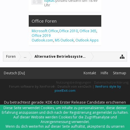
fujikas
posted
Gestern um 18:49
Uhr
Office Foren
Microsoft Office
,
Office 2010
,
Office 365
,
Office 2019
Outlook.com
,
MS Outlook
,
Outlook Apps
Foren
...
Alternative Betriebssysteme
Deutsch [Du]
Kontakt
Hilfe
Sitemap
Nutzungsbedingungen
Datenschutzerklärung
Forum software by XenForo
-
Deutsch von xenDach
|
XenForo style by
®
pixelExit.com
Du betrachtest gerade: KDE 4.0: Erster Release Candidate erschienen
Diese Seite verwendet Cookies, um Inhalte zu personalisieren, diese deiner
Erfahrung anzupassen und dich nach der Registrierung angemeldet zu halten.
Auf dieser Website werden Cookies für die Zugriffsanalyse und
Anzeigenmessung verwendet.
Wenn du dich weiterhin auf dieser Seite aufhältst, akzeptierst du unseren