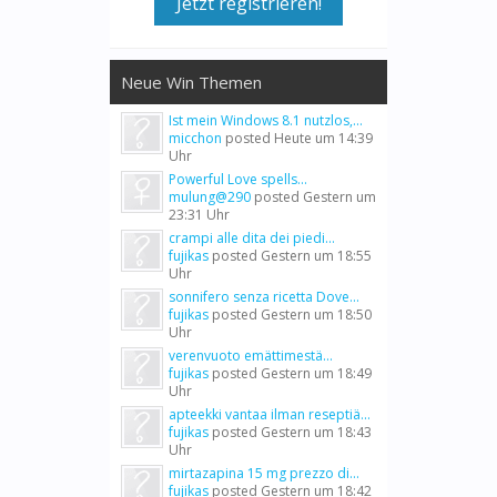
Jetzt registrieren!
Neue Win Themen
Ist mein Windows 8.1 nutzlos,...
micchon
posted
Heute um 14:39
Uhr
Powerful Love spells...
mulung@290
posted
Gestern um
23:31 Uhr
crampi alle dita dei piedi...
fujikas
posted
Gestern um 18:55
Uhr
sonnifero senza ricetta Dove...
fujikas
posted
Gestern um 18:50
Uhr
verenvuoto emättimestä...
fujikas
posted
Gestern um 18:49
Uhr
apteekki vantaa ilman reseptiä...
fujikas
posted
Gestern um 18:43
Uhr
mirtazapina 15 mg prezzo di...
fujikas
posted
Gestern um 18:42