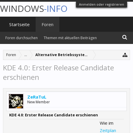
Anmelden oder registrieren
WINDOWS
-INFO
Startseite
Foren
Foren durchsuchen
Themen mit aktuellen Beiträgen
Foren
...
Alternative Betriebssysteme
KDE 4.0: Erster Release Candidate
erschienen
ZeRaTuL
New Member
KDE 4.0: Erster Release Candidate erschienen
Wie im
Zeitplan