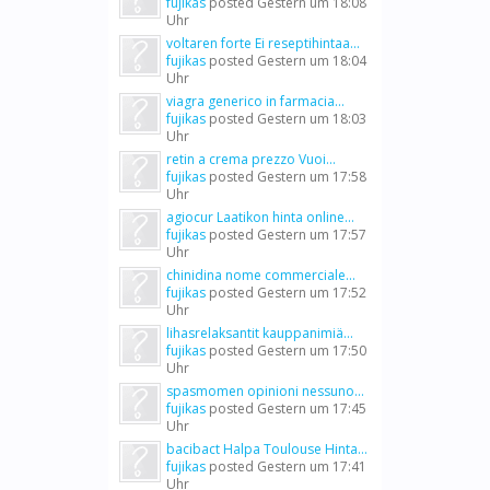
fujikas
posted
Gestern um 18:08
Uhr
voltaren forte Ei reseptihintaa...
fujikas
posted
Gestern um 18:04
Uhr
viagra generico in farmacia...
fujikas
posted
Gestern um 18:03
Uhr
retin a crema prezzo Vuoi...
fujikas
posted
Gestern um 17:58
Uhr
agiocur Laatikon hinta online...
fujikas
posted
Gestern um 17:57
Uhr
chinidina nome commerciale...
fujikas
posted
Gestern um 17:52
Uhr
lihasrelaksantit kauppanimiä...
fujikas
posted
Gestern um 17:50
Uhr
spasmomen opinioni nessuno...
fujikas
posted
Gestern um 17:45
Uhr
bacibact Halpa Toulouse Hinta...
fujikas
posted
Gestern um 17:41
Uhr