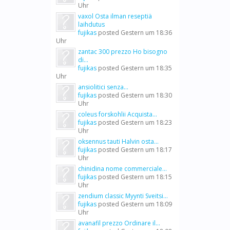
Uhr
vaxol Osta ilman reseptiä
laihdutus
fujikas
posted
Gestern um 18:36
Uhr
zantac 300 prezzo Ho bisogno
di...
fujikas
posted
Gestern um 18:35
Uhr
ansiolitici senza...
fujikas
posted
Gestern um 18:30
Uhr
coleus forskohlii Acquista...
fujikas
posted
Gestern um 18:23
Uhr
oksennus tauti Halvin osta...
fujikas
posted
Gestern um 18:17
Uhr
chinidina nome commerciale...
fujikas
posted
Gestern um 18:15
Uhr
zendium classic Myynti Sveitsi...
fujikas
posted
Gestern um 18:09
Uhr
avanafil prezzo Ordinare il...