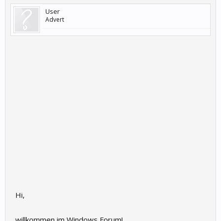
User
Advert
Hi,
willkommen im Windows Forum!