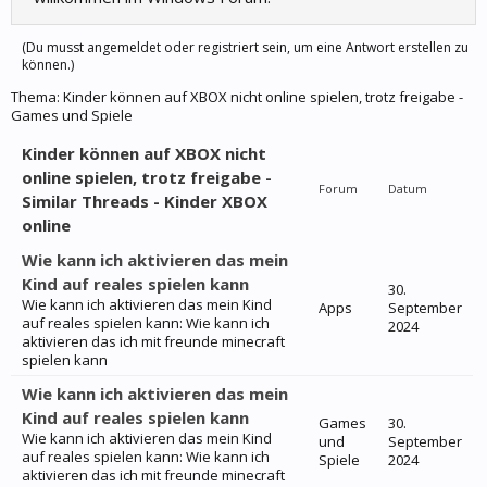
(Du musst angemeldet oder registriert sein, um eine Antwort erstellen zu
können.)
Thema:
Kinder können auf XBOX nicht online spielen, trotz freigabe -
Games und Spiele
Kinder können auf XBOX nicht
online spielen, trotz freigabe -
Forum
Datum
Similar Threads - Kinder XBOX
online
Wie kann ich aktivieren das mein
Kind auf reales spielen kann
30.
Wie kann ich aktivieren das mein Kind
Apps
September
auf reales spielen kann: Wie kann ich
2024
aktivieren das ich mit freunde minecraft
spielen kann
Wie kann ich aktivieren das mein
Kind auf reales spielen kann
Games
30.
Wie kann ich aktivieren das mein Kind
und
September
auf reales spielen kann: Wie kann ich
Spiele
2024
aktivieren das ich mit freunde minecraft