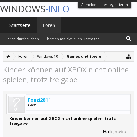
Anmelden oder registrieren
WINDOWS
-INFO
Startseite
Foren
Foren durchsuchen
Themen mit aktuellen Beiträgen
Foren
Windows 10
Games und Spiele
Kinder können auf XBOX nicht online
spielen, trotz freigabe
Fonzi2811
Gast
Kinder können auf XBOX nicht online spielen, trotz
freigabe
Hallo,meine