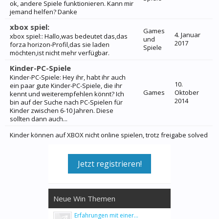
ok, andere Spiele funktionieren. Kann mir
jemand helfen? Danke
xbox spiel:
Games
4. Januar
xbox spiel:: Hallo,was bedeutet das,das
und
2017
forza horizon-Profil,das sie laden
Spiele
möchten,ist nicht mehr verfügbar.
Kinder-PC-Spiele
Kinder-PC-Spiele: Hey ihr, habt ihr auch
10.
ein paar gute Kinder-PC-Spiele, die ihr
Games
Oktober
kennt und weiterempfehlen könnt? Ich
2014
bin auf der Suche nach PC-Spielen für
Kinder zwischen 6-10 Jahren. Diese
sollten dann auch...
Kinder können auf XBOX nicht online spielen, trotz freigabe solved
Jetzt registrieren!
Neue Win Themen
Erfahrungen mit einer...