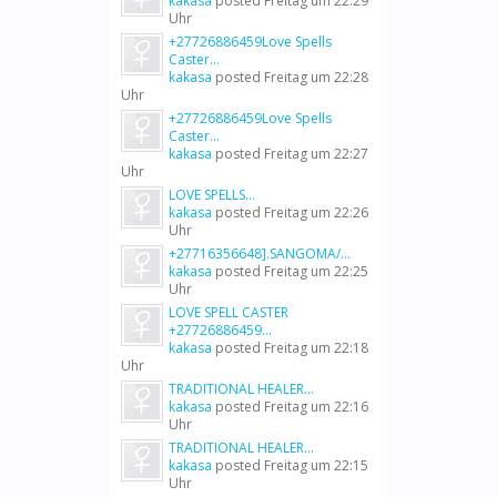
kakasa
posted
Freitag um 22:29
Uhr
+27726886459Love Spells
Caster...
kakasa
posted
Freitag um 22:28
Uhr
+27726886459Love Spells
Caster...
kakasa
posted
Freitag um 22:27
Uhr
LOVE SPELLS...
kakasa
posted
Freitag um 22:26
Uhr
+27716356648].SANGOMA/...
kakasa
posted
Freitag um 22:25
Uhr
LOVE SPELL CASTER
+27726886459...
kakasa
posted
Freitag um 22:18
Uhr
TRADITIONAL HEALER...
kakasa
posted
Freitag um 22:16
Uhr
TRADITIONAL HEALER...
kakasa
posted
Freitag um 22:15
Uhr