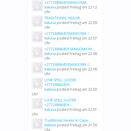
+27726886459SANGOMA...
kakasa
posted
Freitag um 22:12
Uhr
TRADITIONAL HEALER...
kakasa
posted
Freitag um 22:09
Uhr
+27726886459SANGOMA /...
kakasa
posted
Freitag um 22:07
Uhr
+27726886459 SANGOMA IN...
kakasa
posted
Freitag um 22:06
Uhr
+27726886459SANGOMA /...
kakasa
posted
Freitag um 22:06
Uhr
LOVE SPELL CASTER
+27726886459...
kakasa
posted
Freitag um 22:02
Uhr
LOVE SPELL CASTER
+27726886459...
kakasa
posted
Freitag um 22:01
Uhr
Traditional Healer In Cape...
kakasa
posted
Freitag um 21:56
Uhr