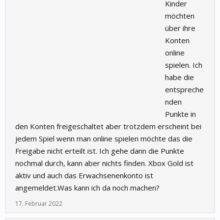
Kinder
möchten
über ihre
Konten
online
spielen. Ich
habe die
entspreche
nden
Punkte in
den Konten freigeschaltet aber trotzdem erscheint bei
jedem Spiel wenn man online spielen möchte das die
Freigabe nicht erteilt ist. Ich gehe dann die Punkte
nochmal durch, kann aber nichts finden. Xbox Gold ist
aktiv und auch das Erwachsenenkonto ist
angemeldet.Was kann ich da noch machen?
17. Februar 2022