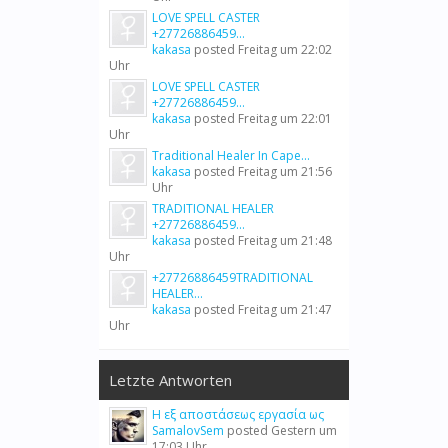
LOVE SPELL CASTER
+27726886459...
kakasa
posted
Freitag um 22:02
Uhr
LOVE SPELL CASTER
+27726886459...
kakasa
posted
Freitag um 22:01
Uhr
Traditional Healer In Cape...
kakasa
posted
Freitag um 21:56
Uhr
TRADITIONAL HEALER
+27726886459...
kakasa
posted
Freitag um 21:48
Uhr
+27726886459TRADITIONAL
HEALER...
kakasa
posted
Freitag um 21:47
Uhr
Letzte Antworten
Η εξ αποστάσεως εργασία ως
SamalovSem
posted
Gestern um
17:03 Uhr