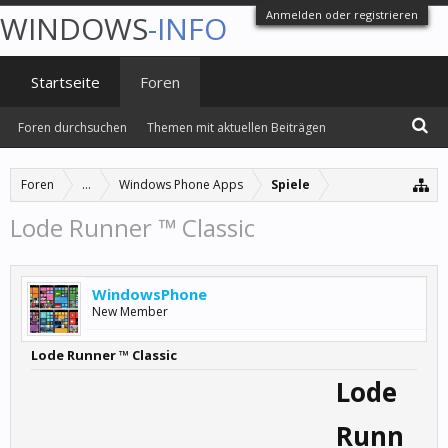
Anmelden oder registrieren
WINDOWS
-INFO
Startseite
Foren
Foren durchsuchen
Themen mit aktuellen Beiträgen
Foren
...
Windows Phone Apps
Spiele
Lode Runner ™ Classic
WindowsPhone
New Member
Lode Runner ™ Classic
Lode
Runn