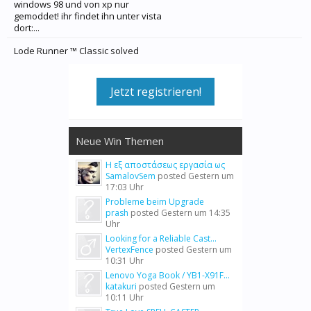
windows 98 und von xp nur
gemoddet! ihr findet ihn unter vista
dort:...
Lode Runner ™ Classic solved
Jetzt registrieren!
Neue Win Themen
Η εξ αποστάσεως εργασία ως
SamalovSem
posted
Gestern um
17:03 Uhr
Probleme beim Upgrade
prash
posted
Gestern um 14:35
Uhr
Looking for a Reliable Cast...
VertexFence
posted
Gestern um
10:31 Uhr
Lenovo Yoga Book / YB1-X91F...
katakuri
posted
Gestern um
10:11 Uhr