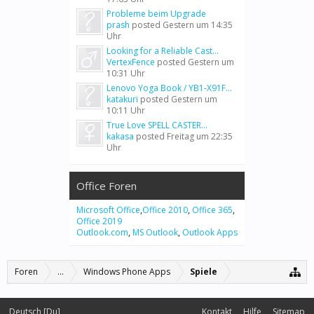
Probleme beim Upgrade
prash
posted
Gestern um 14:35
Uhr
Looking for a Reliable Cast...
VertexFence
posted
Gestern um
10:31 Uhr
Lenovo Yoga Book / YB1-X91F...
katakuri
posted
Gestern um
10:11 Uhr
True Love SPELL CASTER...
kakasa
posted
Freitag um 22:35
Uhr
Office Foren
Microsoft Office
,
Office 2010
,
Office 365
,
Office 2019
Outlook.com
,
MS Outlook
,
Outlook Apps
Foren
...
Windows Phone Apps
Spiele
Deutsch [Du]
Kontakt
Hilfe
Sitemap