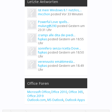
Letzte Antworten
Ist mein Windows 8.1 nutzlos,...
micchon
posted
Vor 33 Minuten
Powerful Love spells...
mulung@290
posted
Gestern um
23:31 Uhr
crampi alle dita dei piedi...
fujikas
posted
Gestern um 18:55
Uhr
sonnifero senza ricetta Dove...
fujikas
posted
Gestern um 18:50
Uhr
verenvuoto emättimestä...
fujikas
posted
Gestern um 18:49
Uhr
Office Foren
Microsoft Office
,
Office 2010
,
Office 365
,
Office 2019
Outlook.com
,
MS Outlook
,
Outlook Apps