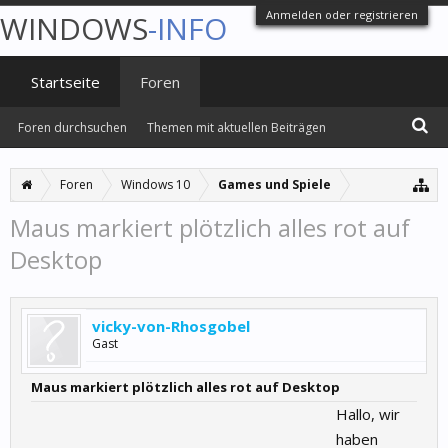
Anmelden oder registrieren
WINDOWS
-INFO
Startseite
Foren
Foren durchsuchen
Themen mit aktuellen Beiträgen
Foren
Windows 10
Games und Spiele
Maus markiert plötzlich alles rot auf
Desktop
vicky-von-Rhosgobel
Gast
Maus markiert plötzlich alles rot auf Desktop
Hallo, wir
haben