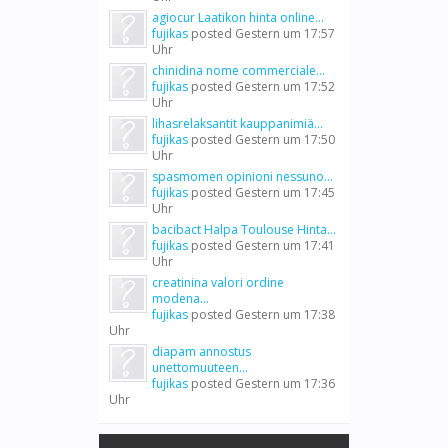
agiocur Laatikon hinta online...
fujikas
posted
Gestern um 17:57
Uhr
chinidina nome commerciale...
fujikas
posted
Gestern um 17:52
Uhr
lihasrelaksantit kauppanimiä...
fujikas
posted
Gestern um 17:50
Uhr
spasmomen opinioni nessuno...
fujikas
posted
Gestern um 17:45
Uhr
bacibact Halpa Toulouse Hinta...
fujikas
posted
Gestern um 17:41
Uhr
creatinina valori ordine
modena...
fujikas
posted
Gestern um 17:38
Uhr
diapam annostus
unettomuuteen...
fujikas
posted
Gestern um 17:36
Uhr