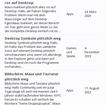
rot auf Desktop
Maus markiert plötzlich alles rot auf
Desktop: Hallo, wir haben folgendes
24. März
Apps
Problem: Wenn man mit dem
2025
Mauszeiger auf dem Desktop
irgendwas markiert, wir dieser Bereich
rot. Das geht eine ganze Weile so, bis
der komplette Desktop einfach rot ist....
Desktop Symbole plötzlich weg
Desktop Symbole plötzlich weg: Hallo,
Ich habe das Problem das sämtliche
Games
4.
Icons auf meinem Desktop plötzlich
und
Dezember
verschwunden sind, wenn ich allerdings
Spiele
2023
in den Explorer gehe und dann auf
Desktop sind Ort noch die Programme
vorhanden....
Bildschirm. Maus und Tastatur
plötzlich weg
Bildschirm. Maus und Tastatur plötzlich
weg: Hallo Community,seit ein paar
17. August
Apps
Tage plage ich mich mit meinem seit 5
2022
Jahren stabil laufendem Windows 10 PC
herum.Es schalten sich einfach die
Monitore "keine Eingangssignal", Maus