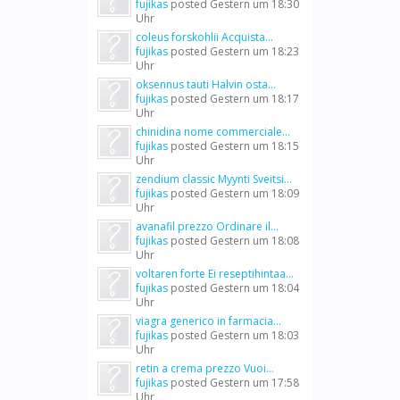
fujikas
posted
Gestern um 18:30
Uhr
coleus forskohlii Acquista...
fujikas
posted
Gestern um 18:23
Uhr
oksennus tauti Halvin osta...
fujikas
posted
Gestern um 18:17
Uhr
chinidina nome commerciale...
fujikas
posted
Gestern um 18:15
Uhr
zendium classic Myynti Sveitsi...
fujikas
posted
Gestern um 18:09
Uhr
avanafil prezzo Ordinare il...
fujikas
posted
Gestern um 18:08
Uhr
voltaren forte Ei reseptihintaa...
fujikas
posted
Gestern um 18:04
Uhr
viagra generico in farmacia...
fujikas
posted
Gestern um 18:03
Uhr
retin a crema prezzo Vuoi...
fujikas
posted
Gestern um 17:58
Uhr