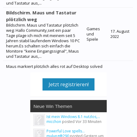
und Tastatur aus,...
Bildschirm. Maus und Tastatur
plötzlich weg
Bildschirm. Maus und Tastatur plötzlich
Games
weg: Hallo Community,seit ein paar
17. August
und
Tage plage ich mich mit meinem seit 5
2022
Spiele
Jahren stabil laufendem Windows 10 PC
herum.Es schalten sich einfach die
Monitore "keine Eingangssignal", Maus
und Tastatur aus,...
Maus markiert plötzlich alles rot auf Desktop solved
Jetzt registrieren!
Neue Win Themen
Ist mein Windows 8.1 nutzlos,...
micchon
posted
Vor 33 Minuten
Powerful Love spells...
mulung@290
posted
Gestern um