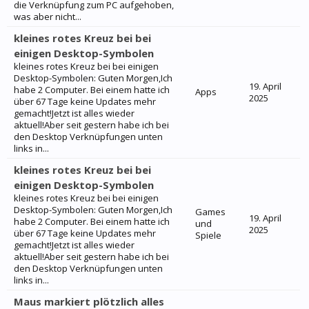
die Verknüpfung zum PC aufgehoben,
was aber nicht...
kleines rotes Kreuz bei bei
einigen Desktop-Symbolen
kleines rotes Kreuz bei bei einigen
Desktop-Symbolen: Guten Morgen,Ich
19. April
habe 2 Computer. Bei einem hatte ich
Apps
2025
über 67 Tage keine Updates mehr
gemacht!Jetzt ist alles wieder
aktuell!Aber seit gestern habe ich bei
den Desktop Verknüpfungen unten
links in...
kleines rotes Kreuz bei bei
einigen Desktop-Symbolen
kleines rotes Kreuz bei bei einigen
Desktop-Symbolen: Guten Morgen,Ich
Games
19. April
habe 2 Computer. Bei einem hatte ich
und
2025
über 67 Tage keine Updates mehr
Spiele
gemacht!Jetzt ist alles wieder
aktuell!Aber seit gestern habe ich bei
den Desktop Verknüpfungen unten
links in...
Maus markiert plötzlich alles