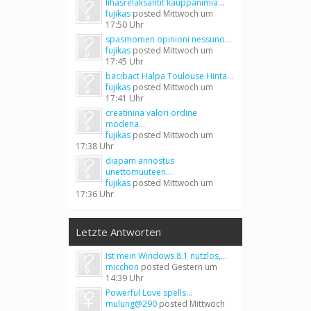
lihasrelaksantit kauppanimiä...
fujikas
posted
Mittwoch um
17:50 Uhr
spasmomen opinioni nessuno...
fujikas
posted
Mittwoch um
17:45 Uhr
bacibact Halpa Toulouse Hinta...
fujikas
posted
Mittwoch um
17:41 Uhr
creatinina valori ordine
modena...
fujikas
posted
Mittwoch um
17:38 Uhr
diapam annostus
unettomuuteen...
fujikas
posted
Mittwoch um
17:36 Uhr
Letzte Antworten
Ist mein Windows 8.1 nutzlos,...
micchon
posted
Gestern um
14:39 Uhr
Powerful Love spells...
mulung@290
posted
Mittwoch