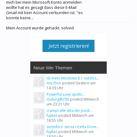
mich bei mein Microsoft Konto anmelden
wollte hat es gesagt dass diese E-Mail
Gmail mit kein Account verbunden ist. "es
konnte keine...
Mein Account wurde gehackt. solved
Jetzt registrieren!
Neue Win Themen
Ist mein Windows 8.1 nutzlos,...
micchon
posted
Gestern um
14:39 Uhr
Powerful Love spells...
mulung@290
posted
Mittwoch
um 23:31 Uhr
crampi alle dita dei piedi...
fujikas
posted
Mittwoch um
18:55 Uhr
sonnifero senza ricetta Dove...
fujikas
posted
Mittwoch um
18:50 Uhr