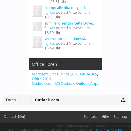
um 23:31 Uhr
crampi alle dita dei piedi...
fujikas
posted
Mittwoch um
18:55 Uhr
sonnifero senza ricetta Dove...
fujikas
posted
Mittwoch um
18:50 Uhr
verenvuoto emättimestä...
fujikas
posted
Mittwoch um
18:49 Uhr
Office Foren
Microsoft Office
,
Office 2010
,
Office 365
,
Office 2019
Outlook.com
,
MS Outlook
,
Outlook Apps
Foren
...
Outlook.com
Deutsch [Du]
Kontakt
Hilfe
Sitemap
Nutzungsbedingungen
Datenschutzerklärung
Forum software by XenForo
-
Deutsch von xenDach
|
XenForo style by
®