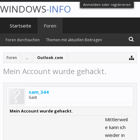
Anmelden oder registrieren
WINDOWS
-INFO
Startseite
Foren
Foren durchsuchen
Themen mit aktuellen Beiträgen
Foren
...
Outlook.com
Mein Account wurde gehackt.
sam_344
Gast
Mein Account wurde gehackt.
Mittlerweil
e kann ich
wieder in