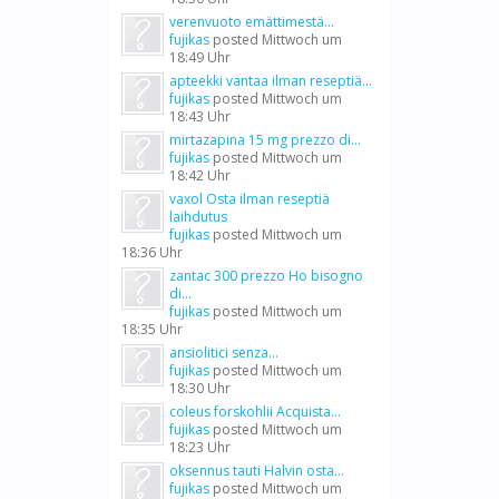
verenvuoto emättimestä...
fujikas
posted
Mittwoch um
18:49 Uhr
apteekki vantaa ilman reseptiä...
fujikas
posted
Mittwoch um
18:43 Uhr
mirtazapina 15 mg prezzo di...
fujikas
posted
Mittwoch um
18:42 Uhr
vaxol Osta ilman reseptiä
laihdutus
fujikas
posted
Mittwoch um
18:36 Uhr
zantac 300 prezzo Ho bisogno
di...
fujikas
posted
Mittwoch um
18:35 Uhr
ansiolitici senza...
fujikas
posted
Mittwoch um
18:30 Uhr
coleus forskohlii Acquista...
fujikas
posted
Mittwoch um
18:23 Uhr
oksennus tauti Halvin osta...
fujikas
posted
Mittwoch um