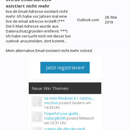
existiert nicht mehr
live.de Email Adresse existiert nicht
mehr: Ich habe vor Jahren mal eine
28. Mai
Outlook.com
live de email adresse erstellt (***
2019
Die E-Mail-Adresse wurde aus
Datenschutzgründen entfernt. ***)
Ich habe versucht mich mit dieser bei
outlook anzumelden, dort kommt...
Mein alternative Email existiert nicht mehr solved
Jetzt registrieren!
Neue Win Themen
Ist mein Windows 8.1 nutzlos,...
micchon
posted
Gestern um
14:39 Uhr
Powerful Love spells...
mulung@290
posted
Mittwoch
um 23:31 Uhr
crampi alle dita dei piedi...