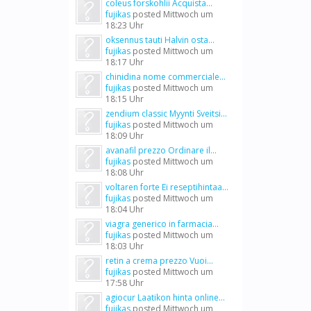
coleus forskohlii Acquista...
fujikas
posted
Mittwoch um
18:23 Uhr
oksennus tauti Halvin osta...
fujikas
posted
Mittwoch um
18:17 Uhr
chinidina nome commerciale...
fujikas
posted
Mittwoch um
18:15 Uhr
zendium classic Myynti Sveitsi...
fujikas
posted
Mittwoch um
18:09 Uhr
avanafil prezzo Ordinare il...
fujikas
posted
Mittwoch um
18:08 Uhr
voltaren forte Ei reseptihintaa...
fujikas
posted
Mittwoch um
18:04 Uhr
viagra generico in farmacia...
fujikas
posted
Mittwoch um
18:03 Uhr
retin a crema prezzo Vuoi...
fujikas
posted
Mittwoch um
17:58 Uhr
agiocur Laatikon hinta online...
fujikas
posted
Mittwoch um