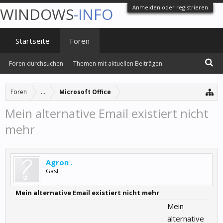
Anmelden oder registrieren
WINDOWS
-INFO
Startseite
Foren
Foren durchsuchen
Themen mit aktuellen Beiträgen
Foren
...
Microsoft Office
Mein alternative Email existiert nicht
mehr
Agron .
Gast
Mein alternative Email existiert nicht mehr
Mein
alternative