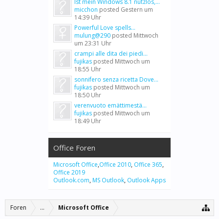
Ist mein Windows 8.1 nutzlos,...
micchon
posted
Gestern um
14:39 Uhr
Powerful Love spells...
mulung@290
posted
Mittwoch
um 23:31 Uhr
crampi alle dita dei piedi...
fujikas
posted
Mittwoch um
18:55 Uhr
sonnifero senza ricetta Dove...
fujikas
posted
Mittwoch um
18:50 Uhr
verenvuoto emättimestä...
fujikas
posted
Mittwoch um
18:49 Uhr
Office Foren
Microsoft Office
,
Office 2010
,
Office 365
,
Office 2019
Outlook.com
,
MS Outlook
,
Outlook Apps
Foren
...
Microsoft Office