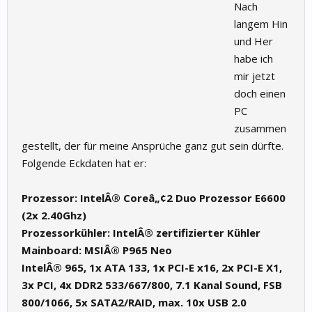
Nach
langem Hin
und Her
habe ich
mir jetzt
doch einen
PC
zusammen
gestellt, der für meine Ansprüche ganz gut sein dürfte.
Folgende Eckdaten hat er:
Prozessor: IntelÂ® Coreâ„¢2 Duo Prozessor E6600
(2x 2.40Ghz)
Prozessorkühler: IntelÂ® zertifizierter Kühler
Mainboard: MSIÂ® P965 Neo
IntelÂ® 965, 1x ATA 133, 1x PCI-E x16, 2x PCI-E X1,
3x PCI, 4x DDR2 533/667/800, 7.1 Kanal Sound, FSB
800/1066, 5x SATA2/RAID, max. 10x USB 2.0