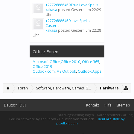
+27726886459True Love Spells...
kakasa
posted
Gestern um 22:29
Uhr
+27726886459Love Spells
Caster...
kakasa
posted
Gestern um 22:28
Uhr
Office Foren
Microsoft Office
,
Office 2010
,
Office 365
,
Office 2019
Outlook.com
,
MS Outlook
,
Outlook Apps
Foren
Software, Hardware, Games, Grafiken
Hardware
Deutsch [Du]
Kontakt
Hilfe
Sitemap
Nutzungsbedingungen
Datenschutzerklärung
Forum software by XenForo
-
Deutsch von xenDach
|
XenForo style by
®
pixelExit.com