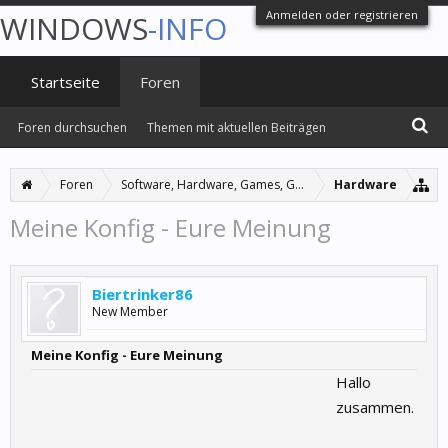
Anmelden oder registrieren
WINDOWS
-INFO
Startseite
Foren
Foren durchsuchen
Themen mit aktuellen Beiträgen
Foren
Software, Hardware, Games, Grafiken
Hardware
Meine Konfig - Eure Meinung
Biertrinker86
New Member
Meine Konfig - Eure Meinung
Hallo
zusammen.