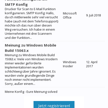
SMTP Konfig
Drucker für Scan to E-Mail Funktion
konfigurieren. SMTP Konfig: Hallo,
Microsoft
9. Juli 2018
da ich mittlerweile sehr viel versucht
Office
habe (auch mit dem Telefonsupport)
möchte ich das nun über diesen
Weg versuchen. Ich habe in einem
Unternehmen mit drei Scannern
und der Funktion...
Meinung zu Windows Mobile
Build 15063.x
Meinung zu Windows Mobile Build
15063.x: Viele von Windows Insidern
Windows
12. April
immer wieder geforderte
Insider
2017
Implementationen wurden
schlichtweg über Jahre ignoriert. Es
wurden viele grundlegende Dinge
noch immer nicht implementiert.
Sorry, außer einem...
Meine Konfig - Eure Meinung solved
Jetzt registrieren!