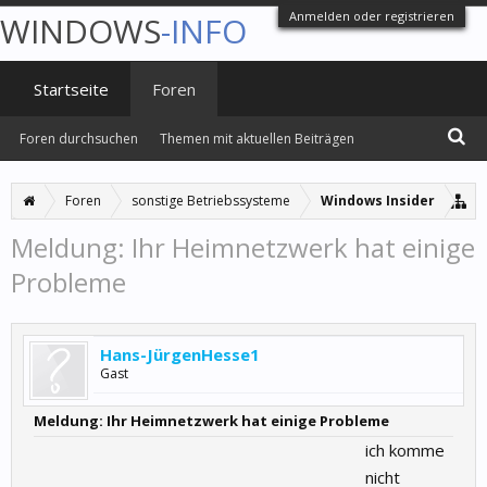
Anmelden oder registrieren
WINDOWS
-INFO
Startseite
Foren
Foren durchsuchen
Themen mit aktuellen Beiträgen
Foren
sonstige Betriebssysteme
Windows Insider
Meldung: Ihr Heimnetzwerk hat einige
Probleme
Hans-JürgenHesse1
Gast
Meldung: Ihr Heimnetzwerk hat einige Probleme
ich komme
nicht