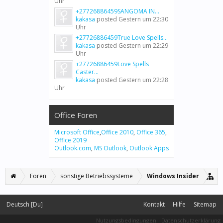
Uhr
+27726886459SANGOMA IN...
kakasa
posted
Gestern um 22:30
Uhr
+27726886459True Love Spells...
kakasa
posted
Gestern um 22:29
Uhr
+27726886459Love Spells
Caster...
kakasa
posted
Gestern um 22:28
Uhr
Office Foren
Microsoft Office
,
Office 2010
,
Office 365
,
Office 2019
Outlook.com
,
MS Outlook
,
Outlook Apps
Foren
sonstige Betriebssysteme
Windows Insider
Deutsch [Du]
Kontakt
Hilfe
Sitemap
Nutzungsbedingungen
Datenschutzerklärung