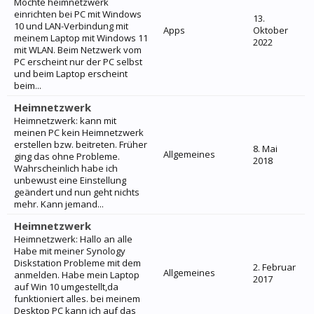
Möchte heimnetzwerk
einrichten bei PC mit Windows
13.
10 und LAN-Verbindung mit
Apps
Oktober
meinem Laptop mit Windows 11
2022
mit WLAN. Beim Netzwerk vom
PC erscheint nur der PC selbst
und beim Laptop erscheint
beim...
Heimnetzwerk
Heimnetzwerk: kann mit
meinen PC kein Heimnetzwerk
erstellen bzw. beitreten. Früher
8. Mai
Allgemeines
ging das ohne Probleme.
2018
Wahrscheinlich habe ich
unbewust eine Einstellung
geändert und nun geht nichts
mehr. Kann jemand...
Heimnetzwerk
Heimnetzwerk: Hallo an alle
Habe mit meiner Synology
Diskstation Probleme mit dem
2. Februar
Allgemeines
anmelden. Habe mein Laptop
2017
auf Win 10 umgestellt,da
funktioniert alles. bei meinem
Desktop PC kann ich auf das