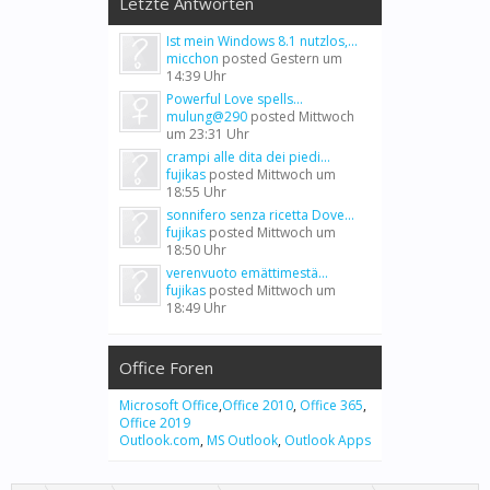
Letzte Antworten
Ist mein Windows 8.1 nutzlos,...
micchon
posted
Gestern um
14:39 Uhr
Powerful Love spells...
mulung@290
posted
Mittwoch
um 23:31 Uhr
crampi alle dita dei piedi...
fujikas
posted
Mittwoch um
18:55 Uhr
sonnifero senza ricetta Dove...
fujikas
posted
Mittwoch um
18:50 Uhr
verenvuoto emättimestä...
fujikas
posted
Mittwoch um
18:49 Uhr
Office Foren
Microsoft Office
,
Office 2010
,
Office 365
,
Office 2019
Outlook.com
,
MS Outlook
,
Outlook Apps