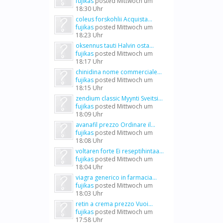
fujikas
posted
Mittwoch um
18:30 Uhr
coleus forskohlii Acquista...
fujikas
posted
Mittwoch um
18:23 Uhr
oksennus tauti Halvin osta...
fujikas
posted
Mittwoch um
18:17 Uhr
chinidina nome commerciale...
fujikas
posted
Mittwoch um
18:15 Uhr
zendium classic Myynti Sveitsi...
fujikas
posted
Mittwoch um
18:09 Uhr
avanafil prezzo Ordinare il...
fujikas
posted
Mittwoch um
18:08 Uhr
voltaren forte Ei reseptihintaa...
fujikas
posted
Mittwoch um
18:04 Uhr
viagra generico in farmacia...
fujikas
posted
Mittwoch um
18:03 Uhr
retin a crema prezzo Vuoi...
fujikas
posted
Mittwoch um
17:58 Uhr