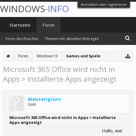
Anmelden oder registrieren
WINDOWS
-INFO
Startseite
Foren
Foren durchsuchen
Themen mit aktuellen Beiträgen
Foren
Windows 10
Games und Spiele
Microsoft 365 Office wird nicht in
Apps > Installierte Apps angezeigt
MeisterIgzorn
Gast
Microsoft 365 Office wird nicht in Apps > Installierte
Apps angezeigt
Hallo, wie