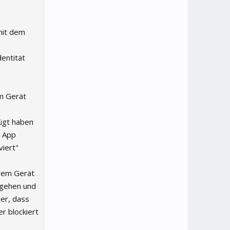
 mit dem
entität
em Gerät
fügt haben
e App
viert"
hrem Gerät
s gehen und
er, dass
r blockiert