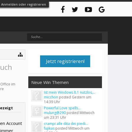
Anmelden oder registrieren
Jetzt registrieren!
auch
Neue Win Themen
 Office
im
ure
Ist mein Windows 8.1 nutzlos,...
micchon
posted
Gestern um
14:39 Uhr
gezeigt
Powerful Love spells...
mulung@290
posted
Mittwoch
um 23:31 Uhr
ten Account
crampi alle dita dei piedi...
fujikas
posted
Mittwoch um
r immer