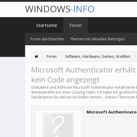
WINDOWS
-INFO
Startseite
Foren
Foren durchsuchen
Themen mit aktuellen Beiträgen
Foren
Software, Hardware, Games, Grafiken
Microsoft Authenticator erhäl
kein Code angezeigt
Diskutiere und helfe bei Microsoft Authenticator erhält kein
Windows Info bei einer Lösung; Hallo, ich habe ein großes P
Subskription für welche ich bisher immer... Dieses Thema im
Microsoft Authenticator