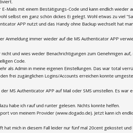
iviert.
r E-Mails mit einem Bestätigungs-Code und kann endlich wieder a
wohl selbst ein ganz schön dickes Ei gelegt. Wohl etwas zu viel "Saf
ticator APP nutzt und das Handy ohne Backup wechselt hat man
der Anmeldung immer wieder auf die MS Authenticator APP verwie
er nicht und wies weder Benachrichtigungen zum Genehmigen auf,
lligen Code.
ehr als Admin in meine eigenen Einstellungen. Das war total verrü
in den frei zugänglichen Logins/Accounts erreichen konnte umgeste
 der MS Authenticator APP auf Mail oder SMS umstellen. Es war e
azu habe ich rauf und runter gelesen. Nichts konnte helfen.
port von meinem Provider (www.dogado.de). Jetzt kann ich endli
t hat mich in diesem Fall leider nur fünf mal 20cent gekostet und