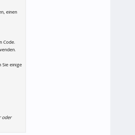
n, einen
en Code.
rwenden.
 Sie einige
r oder