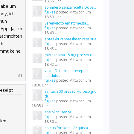
18:55 Uhr
 habe um
sonnifero senza ricetta Dove...
fujikas
posted
Mittwoch um
dy, ich
18:50 Uhr
 nun
verenvuoto emättimestä...
pp. Ja, ich
fujikas
posted
Mittwoch um
18:49 Uhr
Nachrichten
apteekki vantaa ilman reseptiä...
ch
fujikas
posted
Mittwoch um
18:43 Uhr
ommt keine
mirtazapina 15 mg prezzo di...
fujikas
posted
Mittwoch um
18:42 Uhr
vaxol Osta ilman reseptiä
#1
laihdutus
fujikas
posted
Mittwoch um
18:36 Uhr
gezeigt
zantac 300 prezzo Ho bisogno
di...
fujikas
posted
Mittwoch um
18:35 Uhr
ansiolitici senza...
fujikas
posted
Mittwoch um
len.
18:30 Uhr
coleus forskohlii Acquista...
fujikas
posted
Mittwoch um