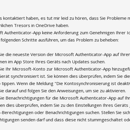
ns kontaktiert haben, es tut mir leid zu hören, dass Sie Probleme
nlichen Tresors in OneDrive haben.
oft Authenticator-App keine Anforderung zum Genehmigen Ihrer Id
e folgenden Schritte ausführen, um das Problem zu beheben:
s Sie die neueste Version der Microsoft Authenticator-App auf Ihr
können im App Store Ihres Geräts nach Updates suchen.
s Sie Ihr Microsoft-Konto zur Microsoft Authenticator-App hinzuge
erät synchronisiert ist. Sie können dies überprüfen, indem Sie di
o tippen. Wenn die Meldung "Die Kontosynchronisierung ist deakti
Sie darauf und folgen Sie den Anweisungen, um sie zu aktivieren.
 Sie Benachrichtigungen für die Microsoft Authenticator-App auf I
nnen dies überprüfen, indem Sie zu den Einstellungen Ihres Gerät
Berechtigungen oder Benachrichtigungen suchen. Stellen Sie sich
htigungen senden darf und dass diese nicht stummgeschaltet ode