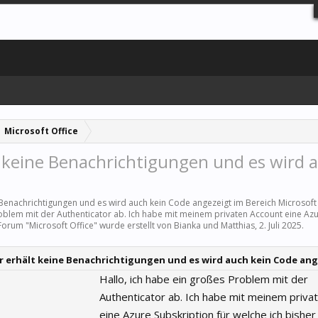
Microsoft Office
t keine Benachrichtigungen und es wird 
e Benachrichtigungen und es wird auch kein Code angezeigt im Bereich
Microsoft
roblem mit der Authenticator ab. Ich habe mit meinem privaten Account eine Az
 Forum "
Microsoft Office
" wurde erstellt von
Bianka und Matthias
,
2. Juli 2025
.
 erhält keine Benachrichtigungen und es wird auch kein Code an
Hallo, ich habe ein großes Problem mit der
Authenticator ab. Ich habe mit meinem priva
eine Azure Subskription für welche ich bishe