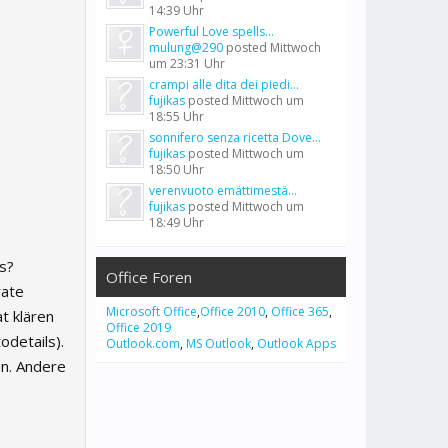
14:39 Uhr
Powerful Love spells...
mulung@290
posted
Mittwoch
um 23:31 Uhr
crampi alle dita dei piedi...
fujikas
posted
Mittwoch um
18:55 Uhr
sonnifero senza ricetta Dove...
fujikas
posted
Mittwoch um
18:50 Uhr
verenvuoto emättimestä...
fujikas
posted
Mittwoch um
18:49 Uhr
as?
Office Foren
vate
Microsoft Office
,
Office 2010
,
Office 365
,
t klären
Office 2019
details).
Outlook.com
,
MS Outlook
,
Outlook Apps
en. Andere