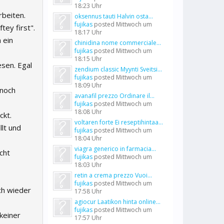
18:23 Uhr
rbeiten.
oksennus tauti Halvin osta...
fujikas
posted
Mittwoch um
tey first".
18:17 Uhr
 ein
chinidina nome commerciale...
fujikas
posted
Mittwoch um
18:15 Uhr
sen. Egal
zendium classic Myynti Sveitsi...
fujikas
posted
Mittwoch um
18:09 Uhr
 noch
avanafil prezzo Ordinare il...
fujikas
posted
Mittwoch um
18:08 Uhr
ckt.
voltaren forte Ei reseptihintaa...
llt und
fujikas
posted
Mittwoch um
18:04 Uhr
viagra generico in farmacia...
cht
fujikas
posted
Mittwoch um
18:03 Uhr
retin a crema prezzo Vuoi...
fujikas
posted
Mittwoch um
ch wieder
17:58 Uhr
agiocur Laatikon hinta online...
fujikas
posted
Mittwoch um
 keiner
17:57 Uhr