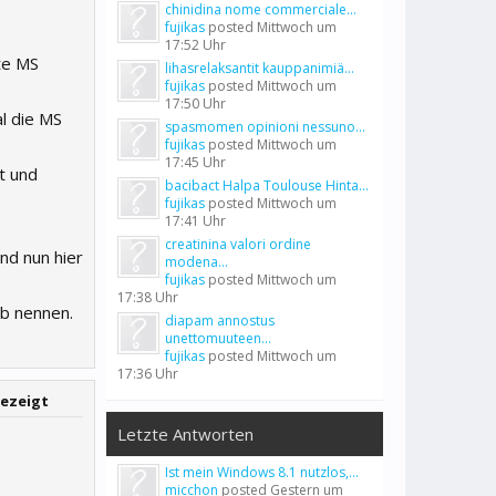
chinidina nome commerciale...
fujikas
posted
Mittwoch um
17:52 Uhr
te MS
lihasrelaksantit kauppanimiä...
fujikas
posted
Mittwoch um
17:50 Uhr
al die MS
spasmomen opinioni nessuno...
fujikas
posted
Mittwoch um
17:45 Uhr
t und
bacibact Halpa Toulouse Hinta...
fujikas
posted
Mittwoch um
17:41 Uhr
creatinina valori ordine
nd nun hier
modena...
fujikas
posted
Mittwoch um
17:38 Uhr
eb nennen.
diapam annostus
unettomuuteen...
fujikas
posted
Mittwoch um
17:36 Uhr
gezeigt
Letzte Antworten
Ist mein Windows 8.1 nutzlos,...
micchon
posted
Gestern um