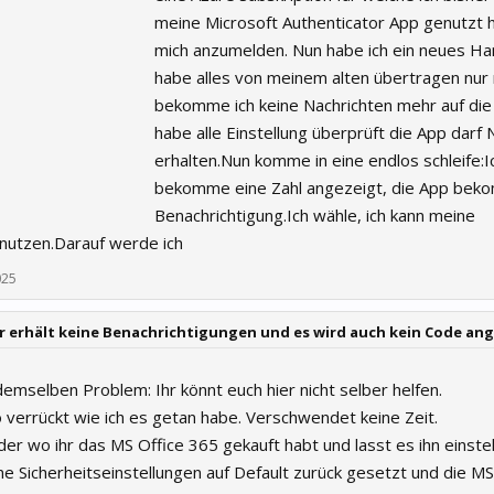
meine Microsoft Authenticator App genutzt
mich anzumelden. Nun habe ich ein neues Han
habe alles von meinem alten übertragen nur
bekomme ich keine Nachrichten mehr auf die A
habe alle Einstellung überprüft die App darf 
erhalten.Nun komme in eine endlos schleife:I
bekomme eine Zahl angezeigt, die App bek
Benachrichtigung.Ich wähle, ich kann meine
 nutzen.Darauf werde ich
025
 erhält keine Benachrichtigungen und es wird auch kein Code an
 demselben Problem: Ihr könnt euch hier nicht selber helfen.
o verrückt wie ich es getan habe. Verschwendet keine Zeit.
er wo ihr das MS Office 365 gekauft habt und lasst es ihn einstel
e Sicherheitseinstellungen auf Default zurück gesetzt und die MS