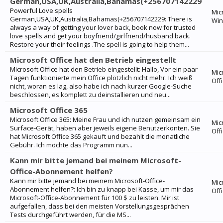
German,USA,UK,Australia,Bahamas(+256707142229
Powerful Love spells
Mic
German,USA,UK,Australia,Bahamas(+256707142229: There is
Wi
always a way of getting your lover back, book now for trusted
love spells and get your boyfriend/girlfriend/husband back.
Restore your their feelings .The spell is going to help them...
Microsoft Office hat den Betrieb eingestellt
Microsoft Office hat den Betrieb eingestellt: Hallo, Vor ein paar
Mic
Tagen funktionierte mein Office plötzlich nicht mehr. Ich weiß
Off
nicht, woran es lag, also habe ich nach kurzer Google-Suche
beschlossen, es komplett zu deinstallieren und neu...
Microsoft Office 365
Microsoft Office 365: Meine Frau und ich nutzen gemeinsam ein
Mic
Surface-Gerät, haben aber jeweils eigene Benutzerkonten. Sie
Off
hat Microsoft Office 365 gekauft und bezahlt die monatliche
Gebühr. Ich möchte das Programm nun...
Kann mir bitte jemand bei meinem Microsoft-
Office-Abonnement helfen?
Kann mir bitte jemand bei meinem Microsoft-Office-
Mic
Abonnement helfen?: Ich bin zu knapp bei Kasse, um mir das
Off
Microsoft-Office-Abonnement für 100 $ zu leisten. Mir ist
aufgefallen, dass bei den meisten Vorstellungsgesprächen
Tests durchgeführt werden, für die MS...