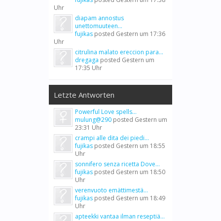
Uhr
diapam annostus
unettomuuteen...
fujikas
posted
Gestern um 17:36
Uhr
citrulina malato ereccion para...
dregaga
posted
Gestern um
17:35 Uhr
Letzte Antworten
Powerful Love spells...
mulung@290
posted
Gestern um
23:31 Uhr
crampi alle dita dei piedi...
fujikas
posted
Gestern um 18:55
Uhr
sonnifero senza ricetta Dove...
fujikas
posted
Gestern um 18:50
Uhr
verenvuoto emättimestä...
fujikas
posted
Gestern um 18:49
Uhr
apteekki vantaa ilman reseptiä...