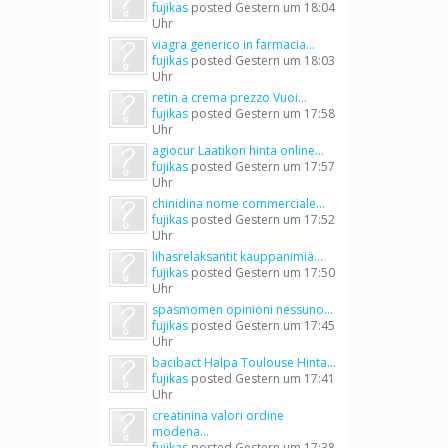
fujikas
posted
Gestern um 18:04
Uhr
viagra generico in farmacia...
fujikas
posted
Gestern um 18:03
Uhr
retin a crema prezzo Vuoi...
fujikas
posted
Gestern um 17:58
Uhr
agiocur Laatikon hinta online...
fujikas
posted
Gestern um 17:57
Uhr
chinidina nome commerciale...
fujikas
posted
Gestern um 17:52
Uhr
lihasrelaksantit kauppanimiä...
fujikas
posted
Gestern um 17:50
Uhr
spasmomen opinioni nessuno...
fujikas
posted
Gestern um 17:45
Uhr
bacibact Halpa Toulouse Hinta...
fujikas
posted
Gestern um 17:41
Uhr
creatinina valori ordine
modena...
fujikas
posted
Gestern um 17:38