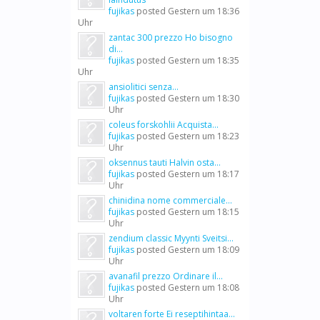
fujikas
posted
Gestern um 18:36
Uhr
zantac 300 prezzo Ho bisogno
di...
fujikas
posted
Gestern um 18:35
Uhr
ansiolitici senza...
fujikas
posted
Gestern um 18:30
Uhr
coleus forskohlii Acquista...
fujikas
posted
Gestern um 18:23
Uhr
oksennus tauti Halvin osta...
fujikas
posted
Gestern um 18:17
Uhr
chinidina nome commerciale...
fujikas
posted
Gestern um 18:15
Uhr
zendium classic Myynti Sveitsi...
fujikas
posted
Gestern um 18:09
Uhr
avanafil prezzo Ordinare il...
fujikas
posted
Gestern um 18:08
Uhr
voltaren forte Ei reseptihintaa...