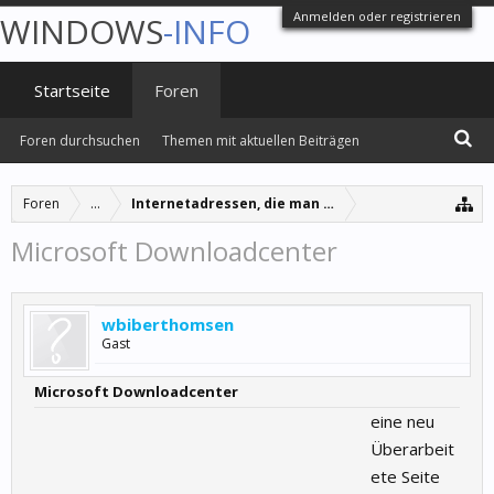
Anmelden oder registrieren
WINDOWS
-INFO
Startseite
Foren
Foren durchsuchen
Themen mit aktuellen Beiträgen
Foren
...
Internetadressen, die man einfach kennen muss.
Microsoft Downloadcenter
wbiberthomsen
Gast
Microsoft Downloadcenter
eine neu
Überarbeit
ete Seite