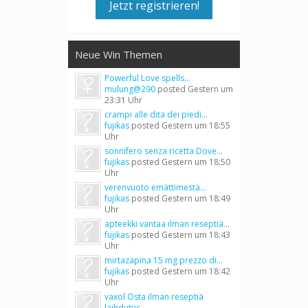
Jetzt registrieren!
Neue Win Themen
Powerful Love spells...
mulung@290
posted
Gestern um
23:31 Uhr
crampi alle dita dei piedi...
fujikas
posted
Gestern um 18:55
Uhr
sonnifero senza ricetta Dove...
fujikas
posted
Gestern um 18:50
Uhr
verenvuoto emättimestä...
fujikas
posted
Gestern um 18:49
Uhr
apteekki vantaa ilman reseptiä...
fujikas
posted
Gestern um 18:43
Uhr
mirtazapina 15 mg prezzo di...
fujikas
posted
Gestern um 18:42
Uhr
vaxol Osta ilman reseptiä
laihdutus