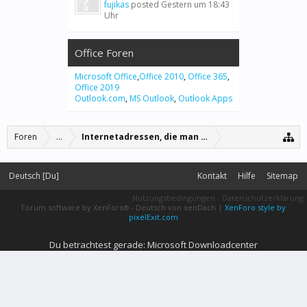
fujikas
posted
Gestern um 18:43
Uhr
Office Foren
Microsoft Office
,
Office 2010
,
Office 365
,
Office 2019
Outlook.com
,
MS Outlook
,
Outlook Apps
Foren
...
Internetadressen, die man einfach kennen muss.
Deutsch [Du]
Kontakt
Hilfe
Sitemap
Nutzungsbedingungen
Datenschutzerklärung
Forum software by XenForo
-
Deutsch von xenDach
|
XenForo style by
®
pixelExit.com
Du betrachtest gerade: Microsoft Downloadcenter