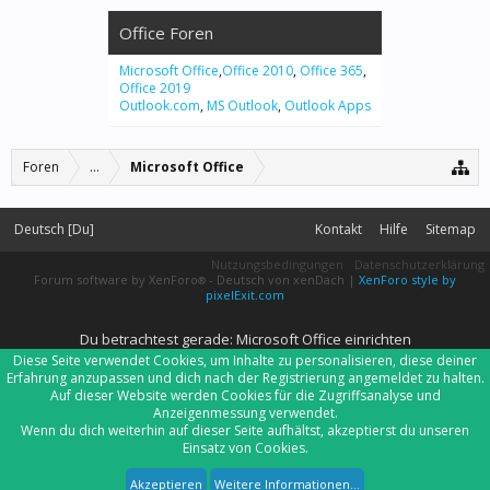
Office Foren
Microsoft Office
,
Office 2010
,
Office 365
,
Office 2019
Outlook.com
,
MS Outlook
,
Outlook Apps
Foren
...
Microsoft Office
Deutsch [Du]
Kontakt
Hilfe
Sitemap
Nutzungsbedingungen
Datenschutzerklärung
Forum software by XenForo
-
Deutsch von xenDach
|
XenForo style by
®
pixelExit.com
Du betrachtest gerade: Microsoft Office einrichten
Diese Seite verwendet Cookies, um Inhalte zu personalisieren, diese deiner
Erfahrung anzupassen und dich nach der Registrierung angemeldet zu halten.
Auf dieser Website werden Cookies für die Zugriffsanalyse und
Anzeigenmessung verwendet.
Wenn du dich weiterhin auf dieser Seite aufhältst, akzeptierst du unseren
Einsatz von Cookies.
Akzeptieren
Weitere Informationen...