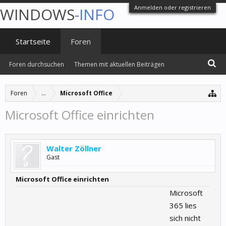
Anmelden oder registrieren
WINDOWS
-INFO
Startseite
Foren
Foren durchsuchen
Themen mit aktuellen Beiträgen
Foren
...
Microsoft Office
Microsoft Office einrichten
Walter Zöllner
Gast
Microsoft Office einrichten
Microsoft
365 lies
sich nicht