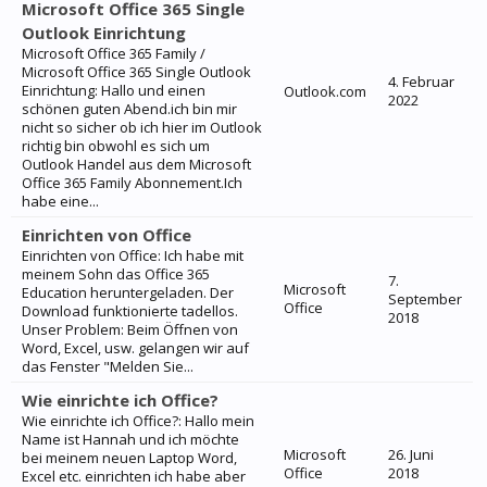
Microsoft Office 365 Single
Outlook Einrichtung
Microsoft Office 365 Family /
Microsoft Office 365 Single Outlook
4. Februar
Einrichtung: Hallo und einen
Outlook.com
2022
schönen guten Abend.ich bin mir
nicht so sicher ob ich hier im Outlook
richtig bin obwohl es sich um
Outlook Handel aus dem Microsoft
Office 365 Family Abonnement.Ich
habe eine...
Einrichten von Office
Einrichten von Office: Ich habe mit
meinem Sohn das Office 365
7.
Microsoft
Education heruntergeladen. Der
September
Office
Download funktionierte tadellos.
2018
Unser Problem: Beim Öffnen von
Word, Excel, usw. gelangen wir auf
das Fenster "Melden Sie...
Wie einrichte ich Office?
Wie einrichte ich Office?: Hallo mein
Name ist Hannah und ich möchte
Microsoft
26. Juni
bei meinem neuen Laptop Word,
Office
2018
Excel etc. einrichten ich habe aber