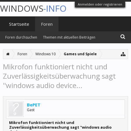
Anmelden oder registrieren
WINDOWS
-INFO
Startseite
Foren
Foren durchsuchen
Themen mit aktuellen Beiträgen
Foren
Windows 10
Games und Spiele
Mikrofon funktioniert nicht und
Zuverlässigkeitsüberwachung sagt
''windows audio device...
BePET
Gast
Mikrofon funktioniert nicht und
Zuverlässigkeitsüberwachung sagt ''windows audio