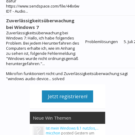
dafür
https://www.sendspace.com/file/44lx6w
IDT - Audio...
Zuverlässigkeitsüberwachung
bei Windows 7
Zuverlässigkeitsüberwachung bei
Windows 7: Hallo, ich habe folgendes
Problemlösungen
5. Juli
Problem. Bei jedem Herunterfahren des
Computers erhalte ich, wie im Anhang
zu sehen ist, folgende Fehlermeldung:
"Windows wurde nicht ordnungsgemäß
heruntergefahren."...
Mikrofon funktioniert nicht und Zuverlässigkeitsüberwachung sagt
''windows audio device... solved
Jetzt registrieren!
Neue Win Themen
Ist mein Windows 8.1 nutzlos,...
micchon
posted
Gestern um