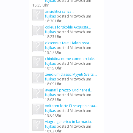
fujikas
posted
Mittwoch um
18:35 Uhr
ansiolitici senza...
fujikas
posted
Mittwoch um
18:30 Uhr
coleus forskohlii Acquista...
fujikas
posted
Mittwoch um
18:23 Uhr
oksennus tauti Halvin osta...
fujikas
posted
Mittwoch um
18:17 Uhr
chinidina nome commerciale...
fujikas
posted
Mittwoch um
18:15 Uhr
zendium classic Myynti Sveitsi...
fujikas
posted
Mittwoch um
18:09 Uhr
avanafil prezzo Ordinare il...
fujikas
posted
Mittwoch um
18:08 Uhr
voltaren forte Ei reseptihintaa...
fujikas
posted
Mittwoch um
18:04 Uhr
viagra generico in farmacia...
fujikas
posted
Mittwoch um
18:03 Uhr