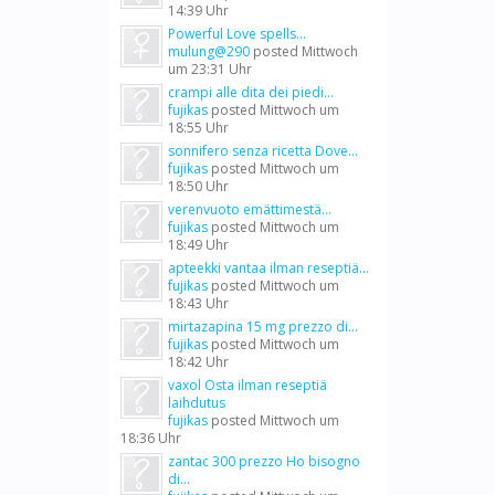
14:39 Uhr
Powerful Love spells...
mulung@290
posted
Mittwoch
um 23:31 Uhr
crampi alle dita dei piedi...
fujikas
posted
Mittwoch um
18:55 Uhr
sonnifero senza ricetta Dove...
fujikas
posted
Mittwoch um
18:50 Uhr
verenvuoto emättimestä...
fujikas
posted
Mittwoch um
18:49 Uhr
apteekki vantaa ilman reseptiä...
fujikas
posted
Mittwoch um
18:43 Uhr
mirtazapina 15 mg prezzo di...
fujikas
posted
Mittwoch um
18:42 Uhr
vaxol Osta ilman reseptiä
laihdutus
fujikas
posted
Mittwoch um
18:36 Uhr
zantac 300 prezzo Ho bisogno
di...