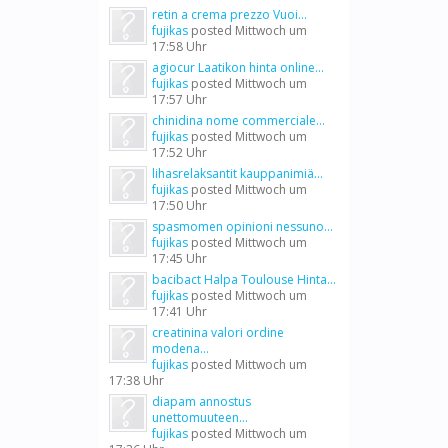
retin a crema prezzo Vuoi...
fujikas
posted
Mittwoch um
17:58 Uhr
agiocur Laatikon hinta online...
fujikas
posted
Mittwoch um
17:57 Uhr
chinidina nome commerciale...
fujikas
posted
Mittwoch um
17:52 Uhr
lihasrelaksantit kauppanimiä...
fujikas
posted
Mittwoch um
17:50 Uhr
spasmomen opinioni nessuno...
fujikas
posted
Mittwoch um
17:45 Uhr
bacibact Halpa Toulouse Hinta...
fujikas
posted
Mittwoch um
17:41 Uhr
creatinina valori ordine
modena...
fujikas
posted
Mittwoch um
17:38 Uhr
diapam annostus
unettomuuteen...
fujikas
posted
Mittwoch um