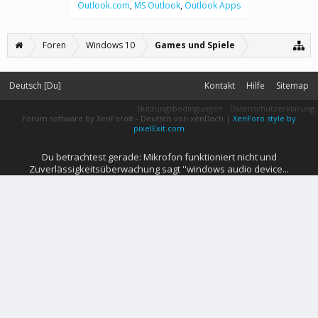
Outlook.com
,
MS Outlook
,
Outlook Apps
Foren
Windows 10
Games und Spiele
Deutsch [Du]
Kontakt
Hilfe
Sitemap
Nutzungsbedingungen
Datenschutzerklärung
Forum software by XenForo
-
Deutsch von xenDach
|
XenForo style by
®
pixelExit.com
Du betrachtest gerade: Mikrofon funktioniert nicht und
Zuverlässigkeitsüberwachung sagt ''windows audio device...