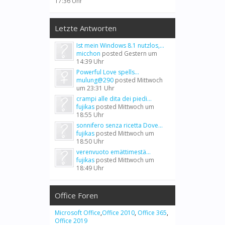
17:36 Uhr
Letzte Antworten
Ist mein Windows 8.1 nutzlos,...
micchon
posted
Gestern um
14:39 Uhr
Powerful Love spells...
mulung@290
posted
Mittwoch
um 23:31 Uhr
crampi alle dita dei piedi...
fujikas
posted
Mittwoch um
18:55 Uhr
sonnifero senza ricetta Dove...
fujikas
posted
Mittwoch um
18:50 Uhr
verenvuoto emättimestä...
fujikas
posted
Mittwoch um
18:49 Uhr
Office Foren
Microsoft Office
,
Office 2010
,
Office 365
,
Office 2019