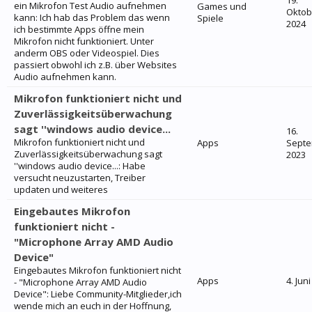
19.
ein Mikrofon Test Audio aufnehmen
Games und
Oktob
kann: Ich hab das Problem das wenn
Spiele
2024
ich bestimmte Apps öffne mein
Mikrofon nicht funktioniert. Unter
anderm OBS oder Videospiel. Dies
passiert obwohl ich z.B. über Websites
Audio aufnehmen kann.
Mikrofon funktioniert nicht und
Zuverlässigkeitsüberwachung
sagt ''windows audio device...
16.
Mikrofon funktioniert nicht und
Apps
Sept
Zuverlässigkeitsüberwachung sagt
2023
''windows audio device...: Habe
versucht neuzustarten, Treiber
updaten und weiteres
Eingebautes Mikrofon
funktioniert nicht -
"Microphone Array AMD Audio
Device"
Eingebautes Mikrofon funktioniert nicht
Apps
4. Jun
- "Microphone Array AMD Audio
Device": Liebe Community-Mitglieder,ich
wende mich an euch in der Hoffnung,