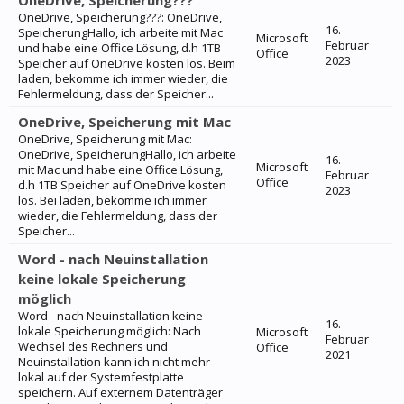
OneDrive, Speicherung???
OneDrive, Speicherung???: OneDrive,
16.
SpeicherungHallo, ich arbeite mit Mac
Microsoft
Februar
und habe eine Office Lösung, d.h 1TB
Office
2023
Speicher auf OneDrive kosten los. Beim
laden, bekomme ich immer wieder, die
Fehlermeldung, dass der Speicher...
OneDrive, Speicherung mit Mac
OneDrive, Speicherung mit Mac:
OneDrive, SpeicherungHallo, ich arbeite
16.
Microsoft
mit Mac und habe eine Office Lösung,
Februar
Office
d.h 1TB Speicher auf OneDrive kosten
2023
los. Bei laden, bekomme ich immer
wieder, die Fehlermeldung, dass der
Speicher...
Word - nach Neuinstallation
keine lokale Speicherung
möglich
Word - nach Neuinstallation keine
16.
lokale Speicherung möglich: Nach
Microsoft
Februar
Wechsel des Rechners und
Office
2021
Neuinstallation kann ich nicht mehr
lokal auf der Systemfestplatte
speichern. Auf externem Datenträger