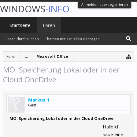
Anmelden oder registrieren
WINDOWS
-INFO
Startseite
Foren
Foren durchsuchen
Themen mit aktuellen Beiträgen
Foren
...
Microsoft Office
MO: Speicherung Lokal oder in der
Cloud OneDrive
Markus_1
Gast
MO: Speicherung Lokal oder in der Cloud OneDrive
HalloIch
habe eine