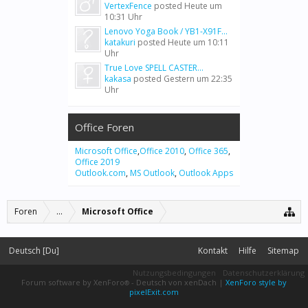
VertexFence
posted
Heute um
10:31 Uhr
Lenovo Yoga Book / YB1-X91F...
katakuri
posted
Heute um 10:11
Uhr
True Love SPELL CASTER...
kakasa
posted
Gestern um 22:35
Uhr
Office Foren
Microsoft Office
,
Office 2010
,
Office 365
,
Office 2019
Outlook.com
,
MS Outlook
,
Outlook Apps
Foren
...
Microsoft Office
Deutsch [Du]
Kontakt
Hilfe
Sitemap
Nutzungsbedingungen
Datenschutzerklärung
Forum software by XenForo
-
Deutsch von xenDach
|
XenForo style by
®
pixelExit.com