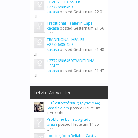
LOVE SPELL CASTER
+27726886459...
kakasa
posted
Gestern um 22:01
Uhr
Traditional Healer In Cape...
kakasa
posted
Gestern um 21:56
Uhr
TRADITIONAL HEALER
+27726886459...
kakasa
posted
Gestern um 21:48
Uhr
+27726886459TRADITIONAL
HEALER...
kakasa
posted
Gestern um 21:47
Uhr
Letzte Antworten
Η εξ αποστάσεως εργασία ως
SamalovSem
posted
Heute um
17:03 Uhr
Probleme beim Upgrade
prash
posted
Heute um 14:35
Uhr
Looking for a Reliable Cast...