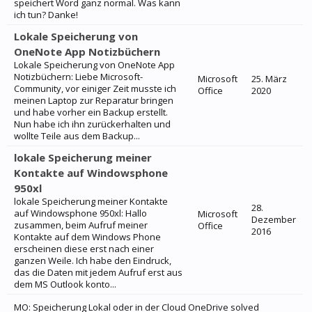
speichert Word ganz normal. Was kann
ich tun? Danke!
Lokale Speicherung von
OneNote App Notizbüchern
Lokale Speicherung von OneNote App
Notizbüchern: Liebe Microsoft-
Microsoft
25. März
Community, vor einiger Zeit musste ich
Office
2020
meinen Laptop zur Reparatur bringen
und habe vorher ein Backup erstellt.
Nun habe ich ihn zurückerhalten und
wollte Teile aus dem Backup...
lokale Speicherung meiner
Kontakte auf Windowsphone
950xl
lokale Speicherung meiner Kontakte
28.
auf Windowsphone 950xl: Hallo
Microsoft
Dezember
zusammen, beim Aufruf meiner
Office
2016
Kontakte auf dem Windows Phone
erscheinen diese erst nach einer
ganzen Weile. Ich habe den Eindruck,
das die Daten mit jedem Aufruf erst aus
dem MS Outlook konto...
MO: Speicherung Lokal oder in der Cloud OneDrive solved