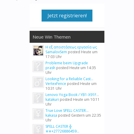
Jetzt registrieren!
Neue Win Themen
Η εξ αποστάσεως εργασία ως
SamalovSem
posted
Heute um
17:03 Uhr
Probleme beim Upgrade
prash
posted
Heute um 14:35
Uhr
Looking for a Reliable Cast...
VertexFence
posted
Heute um
10:31 Uhr
Lenovo Yoga Book / YB1-X91F...
katakuri
posted
Heute um 10:11
Uhr
True Love SPELL CASTER...
kakasa
posted
Gestern um 22:35
Uhr
SPELL CASTER ╬
✯✯+27726886459...