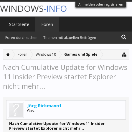
Anmelden oder registrieren
WINDOWS
-INFO
Startseite
Foren
Foren durchsuchen
Themen mit aktuellen Beiträgen
Foren
Windows 10
Games und Spiele
Nach Cumulative Update for Windows
11 Insider Preview startet Explorer
nicht mehr...
Jörg Rickmann1
Gast
Nach Cumulative Update for Windows 11 Insider
Preview startet Explorer nicht mehr...