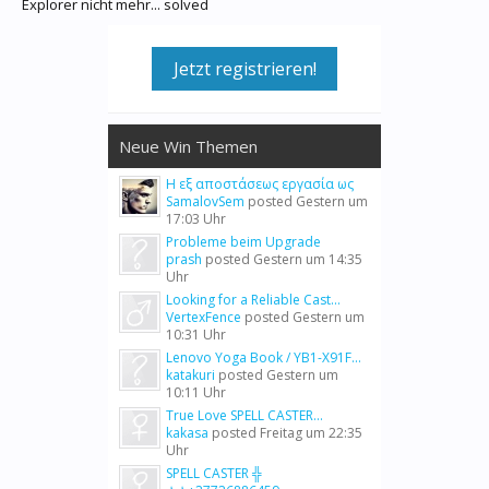
Explorer nicht mehr... solved
Jetzt registrieren!
Neue Win Themen
Η εξ αποστάσεως εργασία ως
SamalovSem
posted
Gestern um
17:03 Uhr
Probleme beim Upgrade
prash
posted
Gestern um 14:35
Uhr
Looking for a Reliable Cast...
VertexFence
posted
Gestern um
10:31 Uhr
Lenovo Yoga Book / YB1-X91F...
katakuri
posted
Gestern um
10:11 Uhr
True Love SPELL CASTER...
kakasa
posted
Freitag um 22:35
Uhr
SPELL CASTER ╬