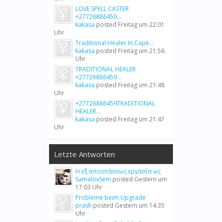
LOVE SPELL CASTER
+27726886459...
kakasa
posted
Freitag um 22:01
Uhr
Traditional Healer In Cape...
kakasa
posted
Freitag um 21:56
Uhr
TRADITIONAL HEALER
+27726886459...
kakasa
posted
Freitag um 21:48
Uhr
+27726886459TRADITIONAL
HEALER...
kakasa
posted
Freitag um 21:47
Uhr
Letzte Antworten
Η εξ αποστάσεως εργασία ως
SamalovSem
posted
Gestern um
17:03 Uhr
Probleme beim Upgrade
prash
posted
Gestern um 14:35
Uhr