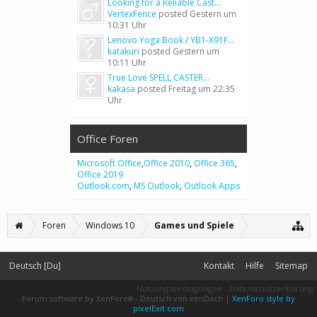
Looking for a Reliable Cast...
VertexFence
posted
Gestern um
10:31 Uhr
Lenovo Yoga Book / YB1-X91F...
katakuri
posted
Gestern um
10:11 Uhr
True Love SPELL CASTER...
kakasa
posted
Freitag um 22:35
Uhr
Office Foren
Microsoft Office
,
Office 2010
,
Office 365
,
Office 2019
Outlook.com
,
MS Outlook
,
Outlook Apps
Foren
Windows 10
Games und Spiele
Deutsch [Du]
Kontakt
Hilfe
Sitemap
Nutzungsbedingungen
Datenschutzerklärung
Forum software by XenForo
-
Deutsch von xenDach
|
XenForo style by
®
pixelExit.com