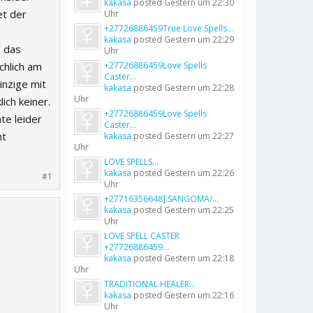
kakasa
posted
Gestern um 22:30
t der
Uhr
+27726886459True Love Spells...
kakasa
posted
Gestern um 22:29
d das
Uhr
chlich am
+27726886459Love Spells
Caster...
inzige mit
kakasa
posted
Gestern um 22:28
Uhr
ich keiner.
+27726886459Love Spells
te leider
Caster...
ht
kakasa
posted
Gestern um 22:27
Uhr
LOVE SPELLS...
kakasa
posted
Gestern um 22:26
#1
Uhr
+27716356648].SANGOMA/...
kakasa
posted
Gestern um 22:25
Uhr
LOVE SPELL CASTER
+27726886459...
kakasa
posted
Gestern um 22:18
Uhr
TRADITIONAL HEALER...
kakasa
posted
Gestern um 22:16
Uhr