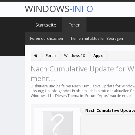
WINDOWS
-INFO
Startseite
Foren
Foren durchsuchen
Themen mit aktuellen Beiträgen
Foren
Windows 10
Apps
Nach Cumulative Update for Win
mehr...
Diskutiere und helfe bei Nach Cumulative Update for Windows 
Lösung; Hallofolgendes Problem, ich bin mit der aktuellen 
Windows 11... Dieses Thema im Forum "
Apps
" wurde erstell
Nach Cumulative Update 