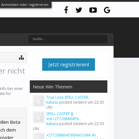
Anmelden oder registrieren
Jetzt registrieren!
er nicht
Neue Win Themen
nfo bei einer
ate for
True Love SPELL CASTER...
kakasa
posted
Gestern um 22:35
Uhr
SPELL CASTER ╬
✯✯+27726886459...
ellen Beta
kakasa
posted
Gestern um 22:33
Uhr
ach dem
+27726886459SANGOMA IN...
nsider