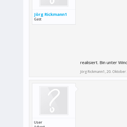
Jörg Rickmann1
Gast
realisiert. Bin unter Wi
Jörg Rickmann1
,
20. Oktober
User
Advert