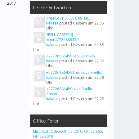
2017
Letzte Antworten
True Love SPELL CASTER...
kakasa
posted
Gestern um 22:35
Uhr
SPELL CASTER ╬
✯✯+27726886459...
kakasa
posted
Gestern um 22:33
Uhr
+27726886459SANGOMA IN...
kakasa
posted
Gestern um 22:30
Uhr
+27726886459True Love Spells...
kakasa
posted
Gestern um 22:29
Uhr
+27726886459Love Spells
Caster...
kakasa
posted
Gestern um 22:28
Uhr
Office Foren
Microsoft Office
,
Office 2010
,
Office 365
,
Office 2019