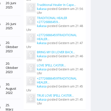
s
20. Juni
Traditional Healer In Cape...
2025
kakasa
posted
Gestern um 21:56
Uhr
TRADITIONAL HEALER
+27726886459...
s
20. Juni
kakasa
posted
Gestern um 21:48
2025
Uhr
+27726886459TRADITIONAL
HEALER...
20.
kakasa
posted
Gestern um 21:47
s
Oktober
Uhr
2023
BRING MY EX LOVER BACK...
kakasa
posted
Gestern um 21:46
Uhr
20.
LOVE SPELL CASTER...
Oktober
kakasa
posted
Gestern um 21:46
2023
Uhr
+27726886459TRADITIONAL
HEALER...
30.
s
kakasa
posted
Gestern um 21:45
August
Uhr
2022
TRUE LOVE SPELL CASTER...
kakasa
posted
Gestern um 21:45
Uhr
25.
s
März