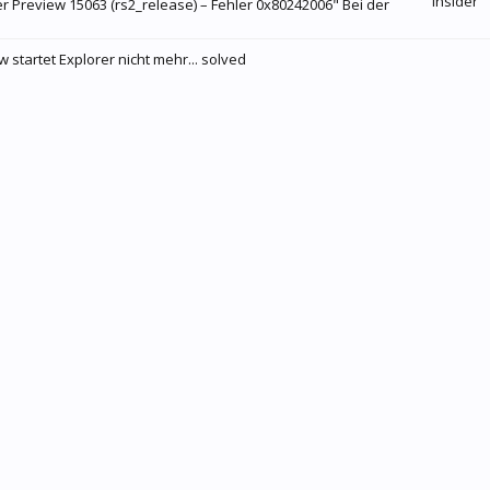
Insider
 Preview 15063 (rs2_release) – Fehler 0x80242006" Bei der
startet Explorer nicht mehr... solved