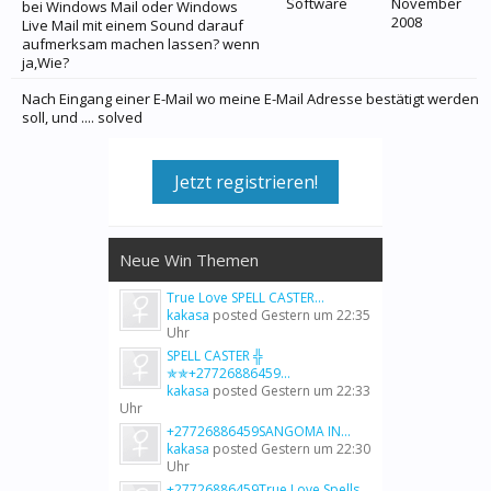
Software
November
bei Windows Mail oder Windows
2008
Live Mail mit einem Sound darauf
aufmerksam machen lassen? wenn
ja,Wie?
Nach Eingang einer E-Mail wo meine E-Mail Adresse bestätigt werden
soll, und .... solved
Jetzt registrieren!
Neue Win Themen
True Love SPELL CASTER...
kakasa
posted
Gestern um 22:35
Uhr
SPELL CASTER ╬
✯✯+27726886459...
kakasa
posted
Gestern um 22:33
Uhr
+27726886459SANGOMA IN...
kakasa
posted
Gestern um 22:30
Uhr
+27726886459True Love Spells...