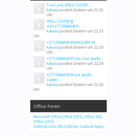
True Love SPELL CASTER...
kakasa
posted
Gestern um 22:35
Uhr
SPELL CASTER ╬
✯✯+27726886459...
kakasa
posted
Gestern um 22:33
Uhr
+27726886459SANGOMA IN...
kakasa
posted
Gestern um 22:30
Uhr
+27726886459True Love Spells...
kakasa
posted
Gestern um 22:29
Uhr
+27726886459Love Spells
Caster...
kakasa
posted
Gestern um 22:28
Uhr
Office Foren
Microsoft Office
,
Office 2010
,
Office 365
,
Office 2019
Outlook.com
,
MS Outlook
,
Outlook Apps