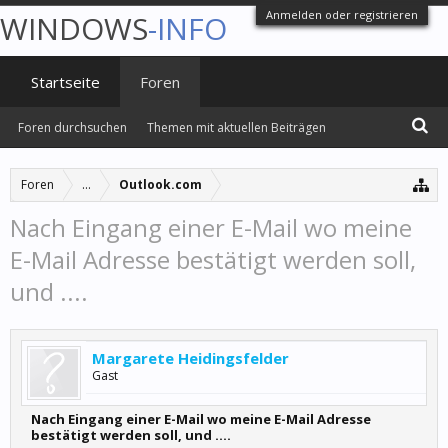
Anmelden oder registrieren
WINDOWS
-INFO
Startseite
Foren
Foren durchsuchen
Themen mit aktuellen Beiträgen
Foren
...
Outlook.com
Nach Eingang einer E-Mail wo meine
E-Mail Adresse bestätigt werden soll,
und ....
Margarete Heidingsfelder
Gast
Nach Eingang einer E-Mail wo meine E-Mail Adresse
bestätigt werden soll, und ....