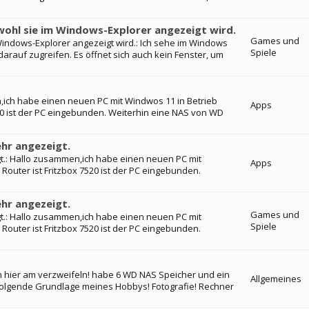
wohl sie im Windows-Explorer angezeigt wird.
Games und
 Windows-Explorer angezeigt wird.: Ich sehe im Windows
Spiele
arauf zugreifen. Es öffnet sich auch kein Fenster, um
,ich habe einen neuen PC mit Windwos 11 in Betrieb
Apps
0 ist der PC eingebunden. Weiterhin eine NAS von WD
hr angezeigt.
t.: Hallo zusammen,ich habe einen neuen PC mit
Apps
uter ist Fritzbox 7520 ist der PC eingebunden.
hr angezeigt.
Games und
t.: Hallo zusammen,ich habe einen neuen PC mit
Spiele
uter ist Fritzbox 7520 ist der PC eingebunden.
bin hier am verzweifeln! habe 6 WD NAS Speicher und ein
Allgemeines
 Folgende Grundlage meines Hobbys! Fotografie! Rechner