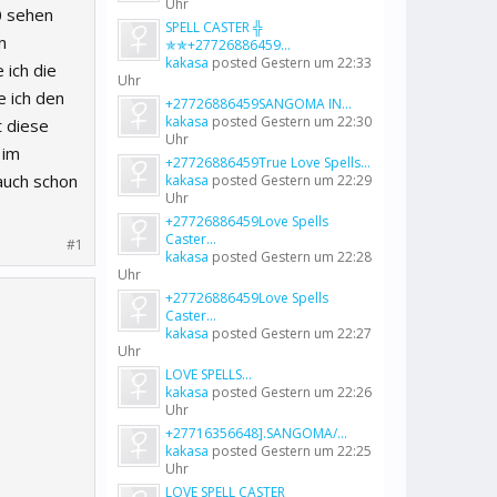
Uhr
0 sehen
SPELL CASTER ╬
n
✯✯+27726886459...
kakasa
posted
Gestern um 22:33
 ich die
Uhr
e ich den
+27726886459SANGOMA IN...
kakasa
posted
Gestern um 22:30
t diese
Uhr
 im
+27726886459True Love Spells...
auch schon
kakasa
posted
Gestern um 22:29
Uhr
+27726886459Love Spells
Caster...
#1
kakasa
posted
Gestern um 22:28
Uhr
+27726886459Love Spells
Caster...
kakasa
posted
Gestern um 22:27
Uhr
LOVE SPELLS...
kakasa
posted
Gestern um 22:26
Uhr
+27716356648].SANGOMA/...
kakasa
posted
Gestern um 22:25
Uhr
LOVE SPELL CASTER