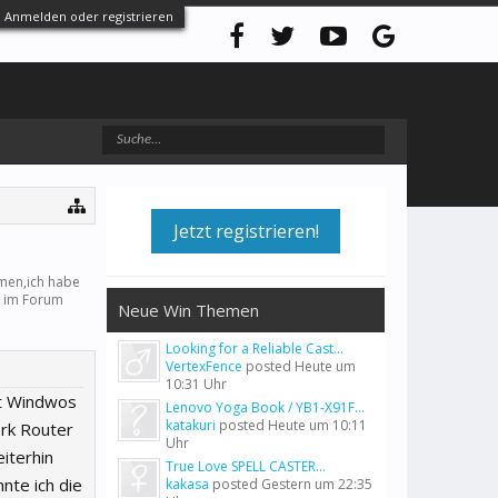
Anmelden oder registrieren
Jetzt registrieren!
men,ich habe
a im Forum
Neue Win Themen
Looking for a Reliable Cast...
VertexFence
posted
Heute um
10:31 Uhr
it Windwos
Lenovo Yoga Book / YB1-X91F...
katakuri
posted
Heute um 10:11
rk Router
Uhr
iterhin
True Love SPELL CASTER...
nte ich die
kakasa
posted
Gestern um 22:35