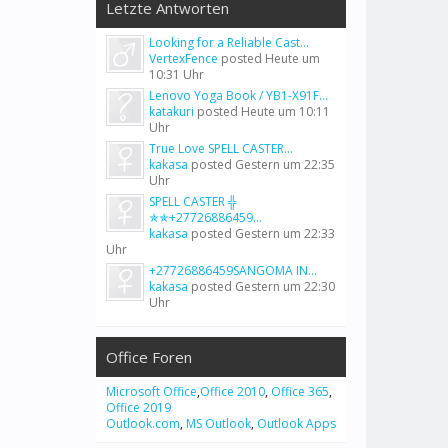
Letzte Antworten
Looking for a Reliable Cast...
VertexFence
posted
Heute um
10:31 Uhr
Lenovo Yoga Book / YB1-X91F...
katakuri
posted
Heute um 10:11
Uhr
True Love SPELL CASTER...
kakasa
posted
Gestern um 22:35
Uhr
SPELL CASTER ╬
✯✯+27726886459...
kakasa
posted
Gestern um 22:33
Uhr
+27726886459SANGOMA IN...
kakasa
posted
Gestern um 22:30
Uhr
Office Foren
Microsoft Office
,
Office 2010
,
Office 365
,
Office 2019
Outlook.com
,
MS Outlook
,
Outlook Apps