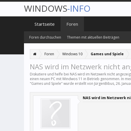
WINDOWS
-INFO
Startseite
Foren
Foren durchsuchen
Themen mit aktuellen Beiträgen
Foren
Windows 10
Games und Spiele
NAS wird im Netzwerk nicht an
Diskutiere und helfe bei NAS wird im Netzwerk nicht angezeig
einen neuen PC mit Windwos 11 in Betrieb genommen. In mein
"
Games und Spiele
" wurde erstellt von
JürgenBibus
,
26. Janu
NAS wird im Netzwerk ni