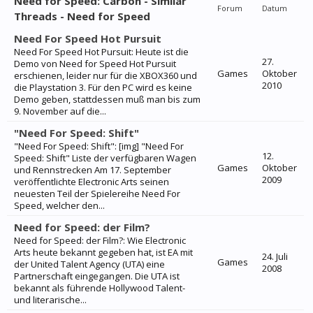
Need for Speed: Carbon - Similar
Forum
Datum
Threads - Need for Speed
Need For Speed Hot Pursuit
Need For Speed Hot Pursuit: Heute ist die
27.
Demo von Need for Speed Hot Pursuit
Games
Oktober
erschienen, leider nur für die XBOX360 und
2010
die Playstation 3. Für den PC wird es keine
Demo geben, stattdessen muß man bis zum
9. November auf die...
"Need For Speed: Shift"
"Need For Speed: Shift": [img] "Need For
12.
Speed: Shift" Liste der verfügbaren Wagen
Games
Oktober
und Rennstrecken Am 17. September
2009
veröffentlichte Electronic Arts seinen
neuesten Teil der Spielereihe Need For
Speed, welcher den...
Need for Speed: der Film?
Need for Speed: der Film?: Wie Electronic
Arts heute bekannt gegeben hat, ist EA mit
24. Juli
Games
der United Talent Agency (UTA) eine
2008
Partnerschaft eingegangen. Die UTA ist
bekannt als führende Hollywood Talent-
und literarische...