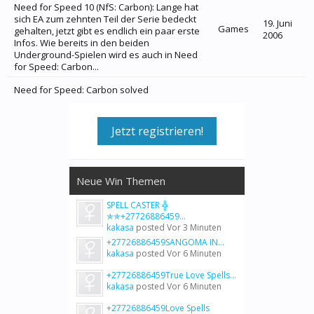
Need for Speed 10 (NfS: Carbon): Lange hat
sich EA zum zehnten Teil der Serie bedeckt
19. Juni
Games
gehalten, jetzt gibt es endlich ein paar erste
2006
Infos. Wie bereits in den beiden
Underground-Spielen wird es auch in Need
for Speed: Carbon...
Need for Speed: Carbon solved
Jetzt registrieren!
Neue Win Themen
SPELL CASTER ╬
✯✯+27726886459...
kakasa
posted
Vor 3 Minuten
+27726886459SANGOMA IN...
kakasa
posted
Vor 6 Minuten
+27726886459True Love Spells...
kakasa
posted
Vor 6 Minuten
+27726886459Love Spells