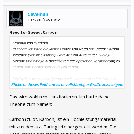
Caveman
inaktiver Moderator
Need for Speed: Carbon
Original von Illuminat
Ja schon. Ich habe ein kleines Video von Need for Speed: Carbon
gesehen (von NFS-Planet). Dort war ein Auto in der Tuning-
Sektion und einege Möglichkeiten der optischen Veränderung zu
sehen. Von Carbon war da nix zu sehen.
Ein Zuckerl wäre es übrigends auch, wenn man seine Cars aus
Klicke in dieses Feld, um es in vollständiger Größe anzuzeigen.
NFS MW in NFS: C weiter benutzen könnte.
Das wird wohl nicht funktionieren. Ich hätte da ne
Theorie zum Namen:
Carbon (zu dt. Karbon) ist ein Hochleistungsmaterial,
mit aus dem u.a. Tuningteile hergestellt werden. Die