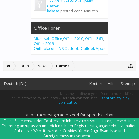
+27726886459Love Spells
Caster...
kakasa
posted
Vor 9 Minuten
Office Foren
Microsoft Office
,
Office 2010
,
Office 365
,
Office 2019
Outlook.com
,
MS Outlook
,
Outlook Apps
Foren
News
Games
Deutsch [Du]
Kontakt
Hilfe
Sitemap
Nutzungsbedingungen
Datenschutzerklärung
Forum software by XenForo
-
Deutsch von xenDach
|
XenForo style by
®
pixelExit.com
Du betrachtest gerade: Need for Speed: Carbon
Diese Seite verwendet Cookies, um Inhalte zu personalisieren, diese deiner
Erfahrung anzupassen und dich nach der Registrierung angemeldet zu halten.
Auf dieser Website werden Cookies für die Zugriffsanalyse und
Anzeigenmessung verwendet.