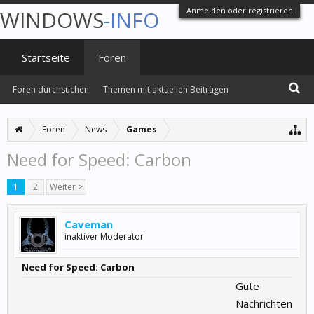
Anmelden oder registrieren
WINDOWS
-INFO
Startseite
Foren
Foren durchsuchen
Themen mit aktuellen Beiträgen
Foren
News
Games
Need for Speed: Carbon
1
2
Weiter >
Caveman
inaktiver Moderator
Need for Speed: Carbon
Gute
Nachrichten