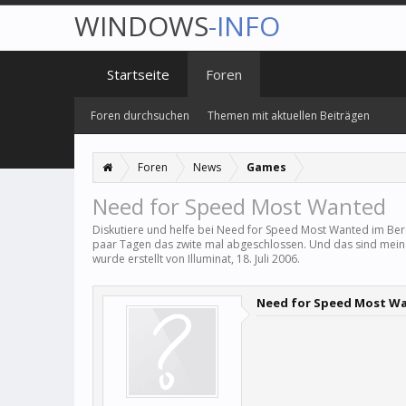
WINDOWS
-INFO
Startseite
Foren
Foren durchsuchen
Themen mit aktuellen Beiträgen
Foren
News
Games
Need for Speed Most Wanted
Diskutiere und helfe bei Need for Speed Most Wanted im Be
paar Tagen das zwite mal abgeschlossen. Und das sind mein
wurde erstellt von
Illuminat
,
18. Juli 2006
.
Need for Speed Most W