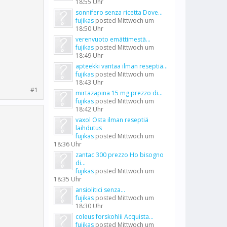
18:55 Uhr
sonnifero senza ricetta Dove...
fujikas
posted
Mittwoch um
18:50 Uhr
verenvuoto emättimestä...
fujikas
posted
Mittwoch um
18:49 Uhr
apteekki vantaa ilman reseptiä...
fujikas
posted
Mittwoch um
18:43 Uhr
#1
mirtazapina 15 mg prezzo di...
fujikas
posted
Mittwoch um
18:42 Uhr
vaxol Osta ilman reseptiä
laihdutus
fujikas
posted
Mittwoch um
18:36 Uhr
zantac 300 prezzo Ho bisogno
di...
fujikas
posted
Mittwoch um
18:35 Uhr
ansiolitici senza...
fujikas
posted
Mittwoch um
18:30 Uhr
coleus forskohlii Acquista...
fujikas
posted
Mittwoch um