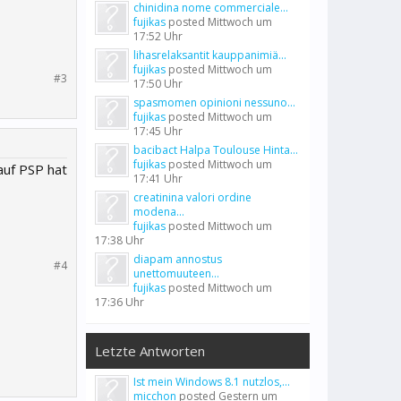
chinidina nome commerciale...
fujikas
posted
Mittwoch um
17:52 Uhr
lihasrelaksantit kauppanimiä...
fujikas
posted
Mittwoch um
#3
17:50 Uhr
spasmomen opinioni nessuno...
fujikas
posted
Mittwoch um
17:45 Uhr
bacibact Halpa Toulouse Hinta...
fujikas
posted
Mittwoch um
auf PSP hat
17:41 Uhr
creatinina valori ordine
modena...
fujikas
posted
Mittwoch um
17:38 Uhr
diapam annostus
#4
unettomuuteen...
fujikas
posted
Mittwoch um
17:36 Uhr
Letzte Antworten
Ist mein Windows 8.1 nutzlos,...
micchon
posted
Gestern um