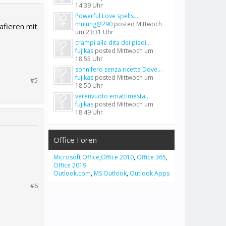
14:39 Uhr
Powerful Love spells...
mulung@290
posted
Mittwoch
rafieren mit
um 23:31 Uhr
crampi alle dita dei piedi...
fujikas
posted
Mittwoch um
18:55 Uhr
sonnifero senza ricetta Dove...
fujikas
posted
Mittwoch um
#5
18:50 Uhr
verenvuoto emättimestä...
fujikas
posted
Mittwoch um
18:49 Uhr
Office Foren
Microsoft Office
,
Office 2010
,
Office 365
,
Office 2019
Outlook.com
,
MS Outlook
,
Outlook Apps
#6