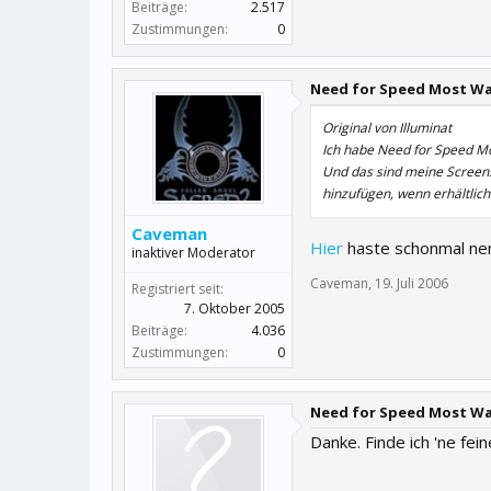
Beiträge:
2.517
Zustimmungen:
0
Need for Speed Most W
Original von Illuminat
Ich habe Need for Speed Mo
Und das sind meine Screen
hinzufügen, wenn erhältlich
Caveman
Hier
haste schonmal nen
inaktiver Moderator
Caveman
,
19. Juli 2006
Registriert seit:
7. Oktober 2005
Beiträge:
4.036
Zustimmungen:
0
Need for Speed Most W
Danke. Finde ich 'ne fei