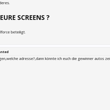
deres.
EURE SCREENS ?
lforce beteiligt.
anted
ügen,welche adresse?,dann könnte ich euch die gewinner autos ze