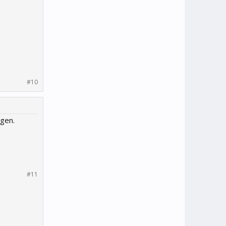
#10
igen.
#11