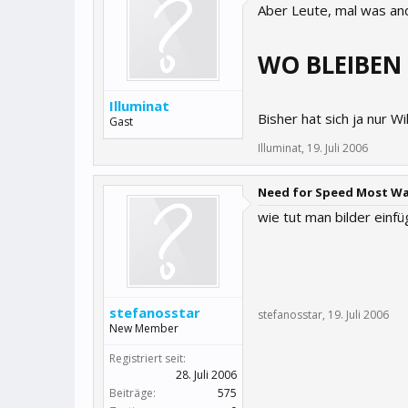
Aber Leute, mal was an
WO BLEIBEN 
Illuminat
Bisher hat sich ja nur Wil
Gast
Illuminat
,
19. Juli 2006
Need for Speed Most W
wie tut man bilder einf
stefanosstar
stefanosstar
,
19. Juli 2006
New Member
Registriert seit:
28. Juli 2006
Beiträge:
575