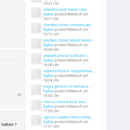
18:23 Uhr
oksennus tauti Halvin osta...
fujikas
posted
Mittwoch um
18:17 Uhr
chinidina nome commerciale...
fujikas
posted
Mittwoch um
18:15 Uhr
zendium classic Myynti Sveitsi...
fujikas
posted
Mittwoch um
18:09 Uhr
avanafil prezzo Ordinare il...
fujikas
posted
Mittwoch um
18:08 Uhr
voltaren forte Ei reseptihintaa...
fujikas
posted
Mittwoch um
18:04 Uhr
viagra generico in farmacia...
fujikas
posted
Mittwoch um
#2
18:03 Uhr
retin a crema prezzo Vuoi...
fujikas
posted
Mittwoch um
17:58 Uhr
agiocur Laatikon hinta online...
fujikas
posted
Mittwoch um
halten ?
17:57 Uhr