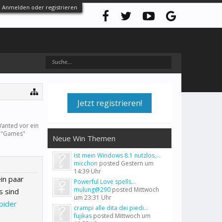
Anmelden oder registrieren
Jetzt registrieren!
Wanted vor ein
 "
Games
"
Neue Win Themen
Ist mein Windows 8.1 nutzlos,...
micchon
posted
Gestern um
14:39 Uhr
in paar
Powerful Love spells...
mulung@290
posted
Mittwoch
s sind
um 23:31 Uhr
pider
crampi alle dita dei piedi...
fujikas
posted
Mittwoch um