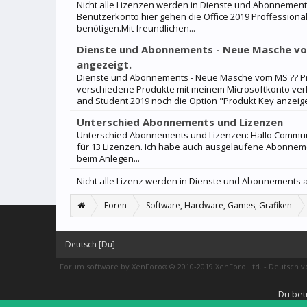
Nicht alle Lizenzen werden in Dienste und Abonnements
Benutzerkonto hier gehen die Office 2019 Proffessional 
benötigen.Mit freundlichen...
Dienste und Abonnements - Neue Masche vo
angezeigt.
Dienste und Abonnements - Neue Masche vom MS ?? Pr
verschiedene Produkte mit meinem Microsoftkonto verk
and Student 2019 noch die Option "Produkt Key anzeigen
Unterschied Abonnements und Lizenzen
Unterschied Abonnements und Lizenzen: Hallo Communit
für 13 Lizenzen. Ich habe auch ausgelaufene Abonnemen
beim Anlegen...
Nicht alle Lizenz werden in Dienste und Abonnements 
Foren
Software, Hardware, Games, Grafiken
Deutsch [Du]
Forum software by XenForo
© 2010-2019 XenForo Ltd.
-
Deutsch 
®
Du bet