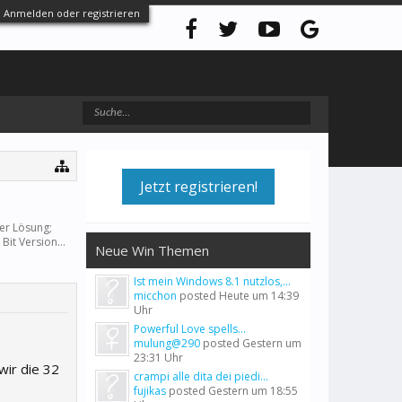
Anmelden oder registrieren
Jetzt registrieren!
er Lösung;
it Version...
Neue Win Themen
Ist mein Windows 8.1 nutzlos,...
micchon
posted
Heute um 14:39
Uhr
Powerful Love spells...
mulung@290
posted
Gestern um
23:31 Uhr
wir die 32
crampi alle dita dei piedi...
fujikas
posted
Gestern um 18:55