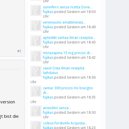
Uhr
sonnifero senza ricetta Dove...
fujikas
posted
Gestern um 18:50
Uhr
verenvuoto emättimestä...
fujikas
posted
Gestern um 18:49
Uhr
apteekki vantaa ilman reseptiä...
fujikas
posted
Gestern um 18:43
Uhr
#1
mirtazapina 15 mg prezzo di...
fujikas
posted
Gestern um 18:42
Uhr
vaxol Osta ilman reseptiä
laihdutus
fujikas
posted
Gestern um 18:36
Uhr
zantac 300 prezzo Ho bisogno
di...
fujikas
posted
Gestern um 18:35
 version
Uhr
ansiolitici senza...
fujikas
posted
Gestern um 18:30
t bist die
Uhr
coleus forskohlii Acquista...
fujikas
posted
Gestern um 18:23