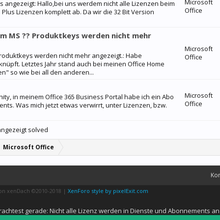
Microsoft
 angezeigt: Hallo,bei uns werdem nicht alle Lizenzen beim
Office
Plus Lizenzen komplett ab. Da wir die 32 Bit Version
m MS ?? Produktkeys werden nicht mehr
Microsoft
oduktkeys werden nicht mehr angezeigt.: Habe
Office
nüpft. Letztes Jahr stand auch bei meinen Office Home
" so wie bei all den anderen...
Microsoft
y, in meinem Office 365 Business Portal habe ich ein Abo
Office
ts. Was mich jetzt etwas verwirrt, unter Lizenzen, bzw.
angezeigt solved
Microsoft Office
Kon
von xenDach
©2010-2018
|
XenForo style by pixelExit.com
rachtest gerade: Nicht alle Lizenz werden in Dienste und Abonnements an