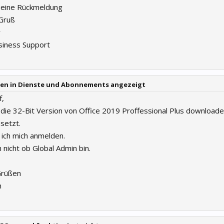
Deine Rückmeldung
 Gruß
r
siness Support
rden in Dienste und Abonnements angezeigt
f,
die 32-Bit Version von Office 2019 Proffessional Plus download
setzt.
 ich mich anmelden.
h nicht ob Global Admin bin.
Grüßen
n