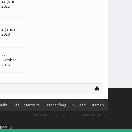
23. Juni
2022
2. Januar
2020
27.
Oktober
2016
takt
Hilfe
Startseite
Seitenanfang
RSS-Feed
Sitemap
Nutzungsbedingungen
Datenschutzerklärung
gezeigt