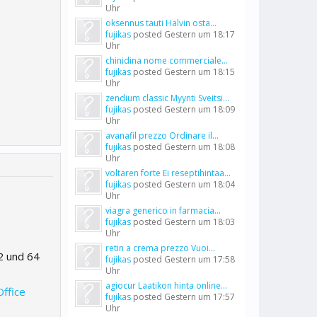
Uhr
oksennus tauti Halvin osta...
fujikas
posted
Gestern um 18:17
Uhr
chinidina nome commerciale...
fujikas
posted
Gestern um 18:15
Uhr
zendium classic Myynti Sveitsi...
fujikas
posted
Gestern um 18:09
Uhr
avanafil prezzo Ordinare il...
fujikas
posted
Gestern um 18:08
Uhr
voltaren forte Ei reseptihintaa...
fujikas
posted
Gestern um 18:04
Uhr
viagra generico in farmacia...
fujikas
posted
Gestern um 18:03
Uhr
retin a crema prezzo Vuoi...
2 und 64
fujikas
posted
Gestern um 17:58
Uhr
agiocur Laatikon hinta online...
Office
fujikas
posted
Gestern um 17:57
Uhr