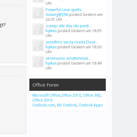
Uhr
Powerful Love spells...
mulung@290
posted
Gestern um
23:31 Uhr
gt?
crampi alle dita dei piedi...
fujikas
posted
Gestern um 18:55
Uhr
sonnifero senza ricetta Dove...
fujikas
posted
Gestern um 18:50
Uhr
verenvuoto emättimestä...
fujikas
posted
Gestern um 18:49
Uhr
Office Foren
Microsoft Office
,
Office 2010
,
Office 365
,
Office 2019
Outlook.com
,
MS Outlook
,
Outlook Apps