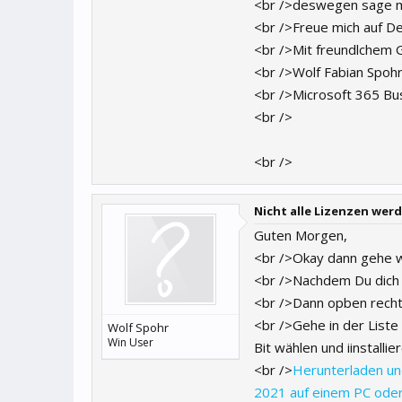
<br />deswegen sage mi
<br />Freue mich auf D
<br />Mit freundlchem 
<br />Wolf Fabian Spoh
<br />Microsoft 365 Bu
<br />
<br />
Nicht alle Lizenzen we
Guten Morgen,
<br />Okay dann gehe wi
<br />Nachdem Du dich 
<br />Dann opben rechts
<br />Gehe in der List
Wolf Spohr
Win User
Bit wählen und iinstallier
<br />
Herunterladen und
2021 auf einem PC ode