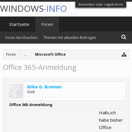
Anmelden oder registrieren
WINDOWS
-INFO
Startseite
Foren
Foren durchsuchen
Themen mit aktuellen Beiträgen
Foren
...
Microsoft Office
Office 365-Anmeldung
Mike G. Bremen
Gast
Office 365-Anmeldung
Hallo,ich
habe bisher
Office