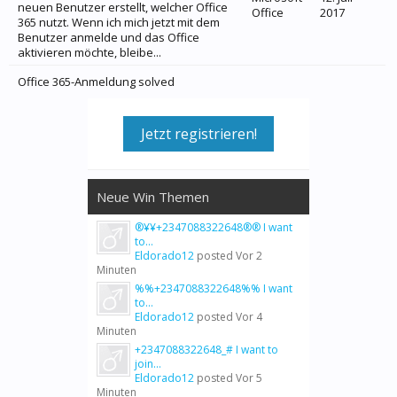
neuen Benutzer erstellt, welcher Office
Office
2017
365 nutzt. Wenn ich mich jetzt mit dem
Benutzer anmelde und das Office
aktivieren möchte, bleibe...
Office 365-Anmeldung solved
Jetzt registrieren!
Neue Win Themen
®¥¥+2347088322648®® I want
to...
Eldorado12
posted
Vor 2
Minuten
%%+2347088322648%% I want
to...
Eldorado12
posted
Vor 4
Minuten
+2347088322648_# I want to
join...
Eldorado12
posted
Vor 5
Minuten