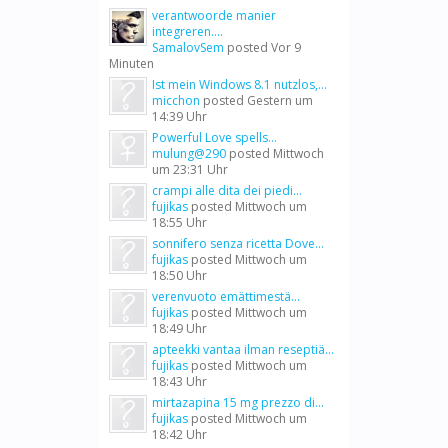
verantwoorde manier
integreren....
SamalovSem
posted
Vor 9
Minuten
Ist mein Windows 8.1 nutzlos,...
micchon
posted
Gestern um
14:39 Uhr
Powerful Love spells...
mulung@290
posted
Mittwoch
um 23:31 Uhr
crampi alle dita dei piedi...
fujikas
posted
Mittwoch um
18:55 Uhr
sonnifero senza ricetta Dove...
fujikas
posted
Mittwoch um
18:50 Uhr
verenvuoto emättimestä...
fujikas
posted
Mittwoch um
18:49 Uhr
apteekki vantaa ilman reseptiä...
fujikas
posted
Mittwoch um
18:43 Uhr
mirtazapina 15 mg prezzo di...
fujikas
posted
Mittwoch um
18:42 Uhr