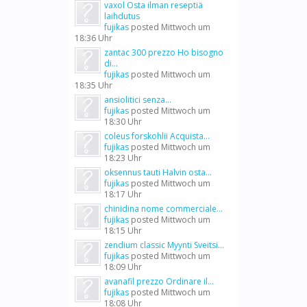
vaxol Osta ilman reseptiä
laihdutus
fujikas
posted
Mittwoch um
18:36 Uhr
zantac 300 prezzo Ho bisogno
di...
fujikas
posted
Mittwoch um
18:35 Uhr
ansiolitici senza...
fujikas
posted
Mittwoch um
18:30 Uhr
coleus forskohlii Acquista...
fujikas
posted
Mittwoch um
18:23 Uhr
oksennus tauti Halvin osta...
fujikas
posted
Mittwoch um
18:17 Uhr
chinidina nome commerciale...
fujikas
posted
Mittwoch um
18:15 Uhr
zendium classic Myynti Sveitsi...
fujikas
posted
Mittwoch um
18:09 Uhr
avanafil prezzo Ordinare il...
fujikas
posted
Mittwoch um
18:08 Uhr