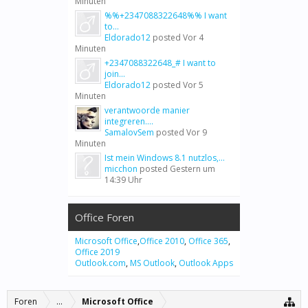
Minuten
%%+2347088322648%% I want
to...
Eldorado12
posted
Vor 4
Minuten
+2347088322648_# I want to
join...
Eldorado12
posted
Vor 5
Minuten
verantwoorde manier
integreren....
SamalovSem
posted
Vor 9
Minuten
Ist mein Windows 8.1 nutzlos,...
micchon
posted
Gestern um
14:39 Uhr
Office Foren
Microsoft Office
,
Office 2010
,
Office 365
,
Office 2019
Outlook.com
,
MS Outlook
,
Outlook Apps
Foren
...
Microsoft Office