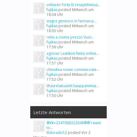
voltaren forte Ei reseptihintaa...
fujikas
posted
Mittwoch um
18:04 Uhr
viagra generico in farmacia...
fujikas
posted
Mittwoch um
18:03 Uhr
retin a crema prezzo Vuoi...
fujikas
posted
Mittwoch um
17:58 Uhr
agiocur Laatikon hinta online...
fujikas
posted
Mittwoch um
17:57 Uhr
chinidina nome commerciale...
fujikas
posted
Mittwoch um
17:52 Uhr
lihasrelaksantit kauppanimiä...
fujikas
posted
Mittwoch um
17:50 Uhr
Letzte Antworten
®¥¥+2347088322648®® I want
to...
Eldorado12
posted
Vor 2