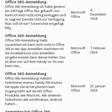
Office 365-Anmeldung
Office 365-Anmeldung: ich habe gestern
4.
ein 365Tage Office Abo gekauft. nun
Microsoft
Dezember
kann ich mich nicht richtig einloggen und
Office
2024
er sagt mir Dienste nicht zur Verfügung.
Was soll ich tun? Screenshot eingefügt.
Mfg
Office 365-Anmeldung
Office 365-Anmeldung: Hallo
zusammen,ich kann mich nicht in Office
Microsoft
7. Februar
365 in der App anmelden. Nachdem ich
Office
2024
die Emailadresse zum anmelden
eingebe kommt dann dieser Fehler. Das
ist aber nur auf dem Handy so. An was
kann das...
Office 365-Anmeldung
Office 365-Anmeldung: HalloEin
Teilnehmer meines Family 365-Kontos
Microsoft
25. Januar
mit Apple-Gerät hat plötzlich kein
Office
2024
Zugang mehr auf die MS Office
Produkte, wie Word etc. Alle anderen
Teilnehmer alle mit Windows, Android
haben...
Anmelden bei Office 365