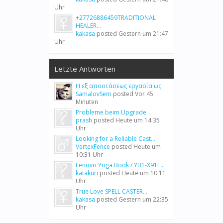
Uhr
+27726886459TRADITIONAL
HEALER...
kakasa
posted
Gestern um 21:47
Uhr
Letzte Antworten
Η εξ αποστάσεως εργασία ως
SamalovSem
posted
Vor 45
Minuten
Probleme beim Upgrade
prash
posted
Heute um 14:35
Uhr
Looking for a Reliable Cast...
VertexFence
posted
Heute um
10:31 Uhr
Lenovo Yoga Book / YB1-X91F...
katakuri
posted
Heute um 10:11
Uhr
True Love SPELL CASTER...
kakasa
posted
Gestern um 22:35
Uhr