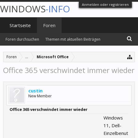
Anmelden oder registrieren
WINDOWS
-INFO
Startseite
Foren
Foren durchsuchen
Themen mit aktuellen Beiträgen
Foren
...
Microsoft Office
Office 365 verschwindet immer wieder
custin
New Member
Office 365 verschwindet immer wieder
Windows
11, Dell-
Einzelbenut