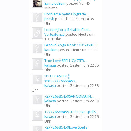
SamalovSem
posted
Vor 45
Minuten
Probleme beim Upgrade
prash
posted
Heute um 14:35
Uhr
Looking for a Reliable Cast...
VertexFence
posted
Heute um
10:31 Uhr
Lenovo Yoga Book / YB1-X91F...
katakuri
posted
Heute um 10:11
Uhr
True Love SPELL CASTER...
kakasa
posted
Gestern um 22:35
Uhr
SPELL CASTER ╬
✯✯+27726886459...
kakasa
posted
Gestern um 22:33
Uhr
+27726886459SANGOMA IN...
kakasa
posted
Gestern um 22:30
Uhr
+27726886459True Love Spells...
kakasa
posted
Gestern um 22:29
Uhr
+27726886459Love Spells