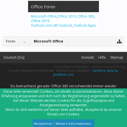
Office Foren
Microsoft Office
,
Office 2010
,
Office 365
,
Office 2019
Outlook.com
,
MS Outlook
,
Outlook Apps
Foren
...
Microsoft Office
Deutsch [Du]
Kontakt
Hilfe
Sitemap
Nutzungsbedingungen
Datenschutzerklärung
Forum software by XenForo
-
Deutsch von xenDach
|
XenForo style by
®
pixelExit.com
Du betrachtest gerade: Office 365 verschwindet immer wieder
Diese Seite verwendet Cookies, um Inhalte zu personalisieren, diese deiner
Erfahrung anzupassen und dich nach der Registrierung angemeldet zu halten.
Auf dieser Website werden Cookies für die Zugriffsanalyse und
Anzeigenmessung verwendet.
Wenn du dich weiterhin auf dieser Seite aufhältst, akzeptierst du unseren
Einsatz von Cookies.
Akzeptieren
Weitere Informationen...