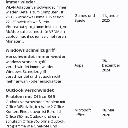
immer wieder
WLAN Adapter verschwindet immer
wieder: Details zum Computer: HP
Games und
11. Januar
250 G7Windows Home 10 Version
Spiele
2025
22H2Soweit ich weiß kein
Virenschutzprogramm installiert, nur
McAfee safe connect für VPNMein
Laptop macht schon seit mehreren
Monaten...
windows schnellzugriff
verschwindet immer wieder
16.
windows schnellzugriff
Apps
Dezember
verschwindet immer wieder:
2024
Windows Schnellzugriff
verschwindet und ist auch nicht
mehr anwähl- oder einschaltbar.
Outlook verschwindet
Problem mit Office 365
Outlook verschwindet Problem mit
Office 365: Hallo, ich habe 2 Office
Microsoft
18. Mai
Konten. Eines davon ist Beruflich
Office
2020
Office 365 mit Outlook und eins
schulisch Office 365 ohne Outlook.
Programme wie OneNote und