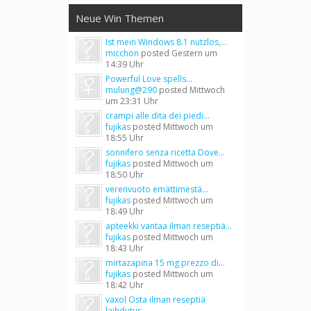
Neue Win Themen
Ist mein Windows 8.1 nutzlos,...
micchon
posted
Gestern um
14:39 Uhr
Powerful Love spells...
mulung@290
posted
Mittwoch
um 23:31 Uhr
crampi alle dita dei piedi...
fujikas
posted
Mittwoch um
18:55 Uhr
sonnifero senza ricetta Dove...
fujikas
posted
Mittwoch um
18:50 Uhr
verenvuoto emättimestä...
fujikas
posted
Mittwoch um
18:49 Uhr
apteekki vantaa ilman reseptiä...
fujikas
posted
Mittwoch um
18:43 Uhr
mirtazapina 15 mg prezzo di...
fujikas
posted
Mittwoch um
18:42 Uhr
vaxol Osta ilman reseptiä
laihdutus