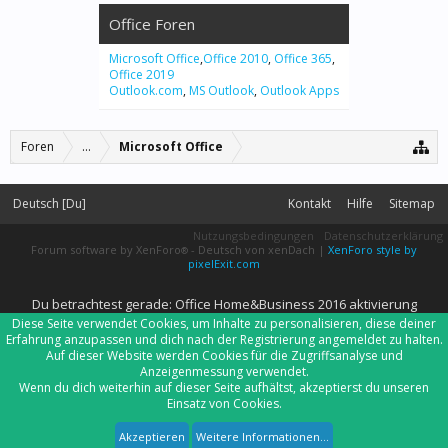
Office Foren
Microsoft Office
,
Office 2010
,
Office 365
,
Office 2019
Outlook.com
,
MS Outlook
,
Outlook Apps
Foren
...
Microsoft Office
Deutsch [Du]
Kontakt
Hilfe
Sitemap
Nutzungsbedingungen
Datenschutzerklärung
Forum software by XenForo
-
Deutsch von xenDach
|
XenForo style by
®
pixelExit.com
Du betrachtest gerade: Office Home&Business 2016 aktivierung
Diese Seite verwendet Cookies, um Inhalte zu personalisieren, diese deiner
Erfahrung anzupassen und dich nach der Registrierung angemeldet zu halten.
Auf dieser Website werden Cookies für die Zugriffsanalyse und
Anzeigenmessung verwendet.
Wenn du dich weiterhin auf dieser Seite aufhältst, akzeptierst du unseren
Einsatz von Cookies.
Akzeptieren
Weitere Informationen...