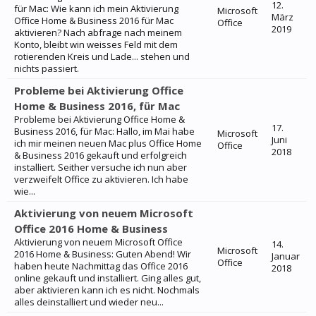
12.
für Mac: Wie kann ich mein Aktivierung
Microsoft
März
Office Home & Business 2016 für Mac
Office
2019
aktivieren? Nach abfrage nach meinem
Konto, bleibt win weisses Feld mit dem
rotierenden Kreis und Lade... stehen und
nichts passiert.
Probleme bei Aktivierung Office
Home & Business 2016, für Mac
Probleme bei Aktivierung Office Home &
17.
Business 2016, für Mac: Hallo, im Mai habe
Microsoft
Juni
ich mir meinen neuen Mac plus Office Home
Office
2018
& Business 2016 gekauft und erfolgreich
installiert. Seither versuche ich nun aber
verzweifelt Office zu aktivieren. Ich habe
wie...
Aktivierung von neuem Microsoft
Office 2016 Home & Business
Aktivierung von neuem Microsoft Office
14.
Microsoft
2016 Home & Business: Guten Abend! Wir
Januar
Office
haben heute Nachmittag das Office 2016
2018
online gekauft und installiert. Ging alles gut,
aber aktivieren kann ich es nicht. Nochmals
alles deinstalliert und wieder neu...