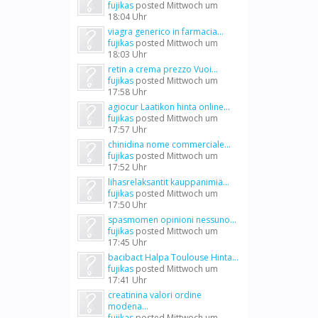
fujikas
posted
Mittwoch um
18:04 Uhr
viagra generico in farmacia...
fujikas
posted
Mittwoch um
18:03 Uhr
retin a crema prezzo Vuoi...
fujikas
posted
Mittwoch um
17:58 Uhr
agiocur Laatikon hinta online...
fujikas
posted
Mittwoch um
17:57 Uhr
chinidina nome commerciale...
fujikas
posted
Mittwoch um
17:52 Uhr
lihasrelaksantit kauppanimiä...
fujikas
posted
Mittwoch um
17:50 Uhr
spasmomen opinioni nessuno...
fujikas
posted
Mittwoch um
17:45 Uhr
bacibact Halpa Toulouse Hinta...
fujikas
posted
Mittwoch um
17:41 Uhr
creatinina valori ordine
modena...
fujikas
posted
Mittwoch um