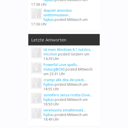
17:38 Uhr
diapam annostus
unettomuuteen...
fujikas
posted
Mittwoch um
17:36 Uhr
Letzte Antworten
Ist mein Windows 8.1 nutzlos,...
micchon
posted
Gestern um
14:39 Uhr
Powerful Love spells...
mulung@290
posted
Mittwoch
um 23:31 Uhr
crampi alle dita dei piedi...
fujikas
posted
Mittwoch um
18:55 Uhr
sonnifero senza ricetta Dove...
fujikas
posted
Mittwoch um
18:50 Uhr
verenvuoto emättimestä...
fujikas
posted
Mittwoch um
18:49 Uhr