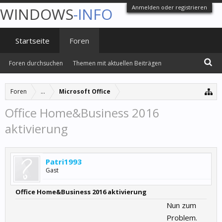
Anmelden oder registrieren
WINDOWS
-INFO
Startseite
Foren
Foren durchsuchen
Themen mit aktuellen Beiträgen
Foren
...
Microsoft Office
Office Home&Business 2016
aktivierung
Patri1993
Gast
Office Home&Business 2016 aktivierung
Nun zum
Problem.