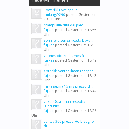
Neue Win Themen
Powerful Love spells...
mulung@290
posted
Gestern um
23:31 Uhr
crampi alle dita dei piedi...
fujikas
posted
Gestern um 18:55
Uhr
sonnifero senza ricetta Dove...
fujikas
posted
Gestern um 18:50
Uhr
verenvuoto emättimestä...
fujikas
posted
Gestern um 18:49
Uhr
apteekki vantaa ilman reseptiä...
fujikas
posted
Gestern um 18:43
Uhr
mirtazapina 15 mg prezzo di...
fujikas
posted
Gestern um 18:42
Uhr
vaxol Osta ilman reseptiä
laihdutus
fujikas
posted
Gestern um 18:36
Uhr
zantac 300 prezzo Ho bisogno
di...