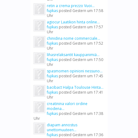
retin a crema prezzo Vuoi...
fujikas
posted
Gestern um 17:58
Uhr
agiocur Laatikon hinta online...
fujikas
posted
Gestern um 17:57
Uhr
chinidina nome commerciale...
fujikas
posted
Gestern um 17:52
Uhr
lihasrelaksantit kauppanimiä...
fujikas
posted
Gestern um 17:50
Uhr
spasmomen opinioni nessuno...
fujikas
posted
Gestern um 17:45
Uhr
bacibact Halpa Toulouse Hinta...
fujikas
posted
Gestern um 17:41
Uhr
creatinina valori ordine
modena...
fujikas
posted
Gestern um 17:38
Uhr
diapam annostus
unettomuuteen...
fujikas
posted
Gestern um 17:36