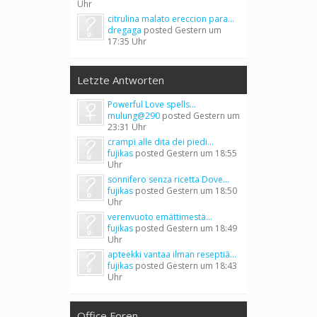
Uhr
citrulina malato ereccion para...
dregaga
posted
Gestern um
17:35 Uhr
Letzte Antworten
Powerful Love spells...
mulung@290
posted
Gestern um
23:31 Uhr
crampi alle dita dei piedi...
fujikas
posted
Gestern um 18:55
Uhr
sonnifero senza ricetta Dove...
fujikas
posted
Gestern um 18:50
Uhr
verenvuoto emättimestä...
fujikas
posted
Gestern um 18:49
Uhr
apteekki vantaa ilman reseptiä...
fujikas
posted
Gestern um 18:43
Uhr
Office Foren