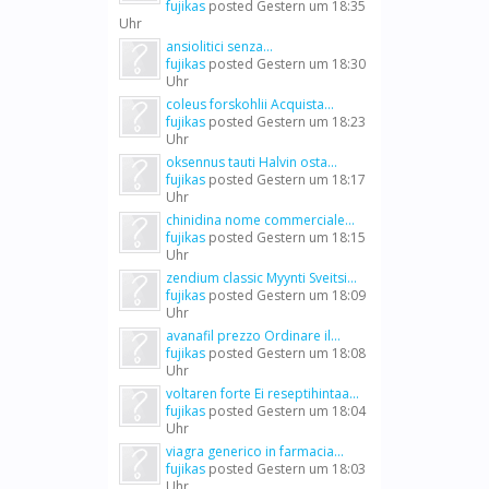
fujikas
posted
Gestern um 18:35
Uhr
ansiolitici senza...
fujikas
posted
Gestern um 18:30
Uhr
coleus forskohlii Acquista...
fujikas
posted
Gestern um 18:23
Uhr
oksennus tauti Halvin osta...
fujikas
posted
Gestern um 18:17
Uhr
chinidina nome commerciale...
fujikas
posted
Gestern um 18:15
Uhr
zendium classic Myynti Sveitsi...
fujikas
posted
Gestern um 18:09
Uhr
avanafil prezzo Ordinare il...
fujikas
posted
Gestern um 18:08
Uhr
voltaren forte Ei reseptihintaa...
fujikas
posted
Gestern um 18:04
Uhr
viagra generico in farmacia...
fujikas
posted
Gestern um 18:03
Uhr