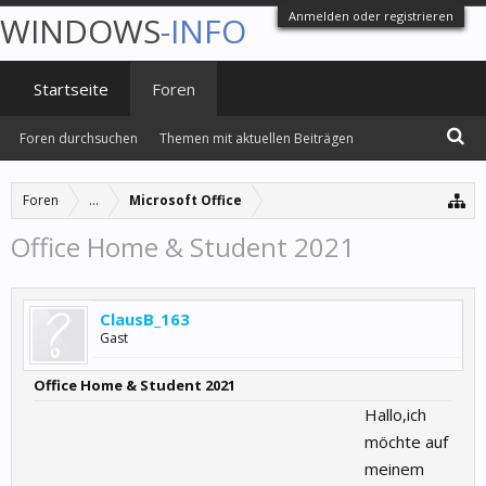
Anmelden oder registrieren
WINDOWS
-INFO
Startseite
Foren
Foren durchsuchen
Themen mit aktuellen Beiträgen
Foren
...
Microsoft Office
Office Home & Student 2021
ClausB_163
Gast
Office Home & Student 2021
Hallo,ich
möchte auf
meinem