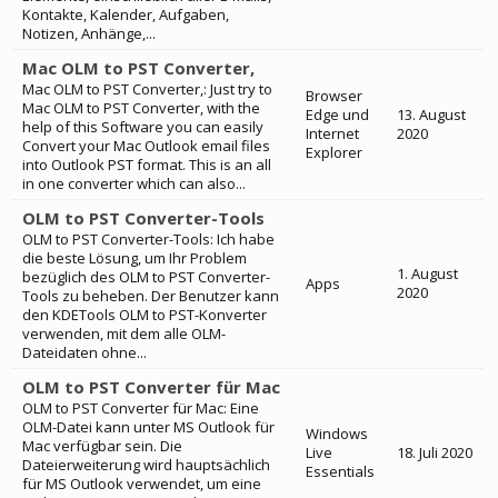
Kontakte, Kalender, Aufgaben,
Notizen, Anhänge,...
Mac OLM to PST Converter,
Mac OLM to PST Converter,: Just try to
Browser
Mac OLM to PST Converter, with the
Edge und
13. August
help of this Software you can easily
Internet
2020
Convert your Mac Outlook email files
Explorer
into Outlook PST format. This is an all
in one converter which can also...
OLM to PST Converter-Tools
OLM to PST Converter-Tools: Ich habe
die beste Lösung, um Ihr Problem
1. August
bezüglich des OLM to PST Converter-
Apps
2020
Tools zu beheben. Der Benutzer kann
den KDETools OLM to PST-Konverter
verwenden, mit dem alle OLM-
Dateidaten ohne...
OLM to PST Converter für Mac
OLM to PST Converter für Mac: Eine
OLM-Datei kann unter MS Outlook für
Windows
Mac verfügbar sein. Die
Live
18. Juli 2020
Dateierweiterung wird hauptsächlich
Essentials
für MS Outlook verwendet, um eine