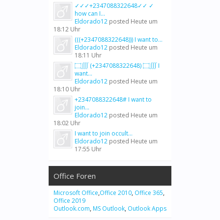
✓✓✓+2347088322648✓✓ ✓
how can I...
Eldorado12
posted
Heute um
18:12 Uhr
(((+2347088322648))) I want to...
Eldorado12
posted
Heute um
18:11 Uhr
۝∭ (+2347088322648) ۝∭ I
want...
Eldorado12
posted
Heute um
18:10 Uhr
+2347088322648# I want to
join...
Eldorado12
posted
Heute um
18:02 Uhr
I want to join occult...
Eldorado12
posted
Heute um
17:55 Uhr
Office Foren
Microsoft Office
,
Office 2010
,
Office 365
,
Office 2019
Outlook.com
,
MS Outlook
,
Outlook Apps