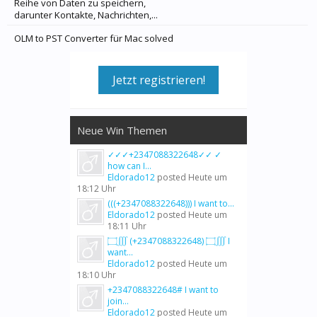
Reihe von Daten zu speichern,
darunter Kontakte, Nachrichten,...
OLM to PST Converter für Mac solved
Jetzt registrieren!
Neue Win Themen
✓✓✓+2347088322648✓✓ ✓
how can I...
Eldorado12
posted
Heute um
18:12 Uhr
(((+2347088322648))) I want to...
Eldorado12
posted
Heute um
18:11 Uhr
۝∭ (+2347088322648) ۝∭ I
want...
Eldorado12
posted
Heute um
18:10 Uhr
+2347088322648# I want to
join...
Eldorado12
posted
Heute um