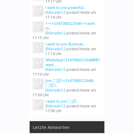
17:17 Uhr
I want to join powerful...
Eldorado12
posted
Heute um
17:16 Uhr
<<<+2347088322648>>I want
to...
Eldorado12
posted
Heute um
17:15 Uhr
I want to join illuminati...
Eldorado12
posted
Heute um
17:14 Uhr
WhatsApp+2347088322648©© I
want...
Eldorado12
posted
Heute um
17:10 Uhr
Join ۝∭ (+2347088322648)
۝∭ I...
Eldorado12
posted
Heute um
17:09 Uhr
I want to join ۝∭...
Eldorado12
posted
Heute um
17:08 Uhr
Letzte Antworten