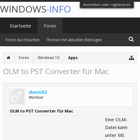
Anmelden oder registrieren
WINDOWS
-INFO
Startseite
Foren
Foren durchsuchen
Themen mit aktuellen Beiträgen
Foren
Windows 10
Apps
OLM to PST Converter für Mac
davis02
Member
OLM to PST Converter für Mac
Eine OLM-
Datei kann
unter MS