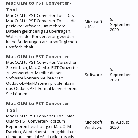
Mac OLM to PST Converter-
Tool
Mac OLM to PST Converter-Tool: Das
9.
Mac OLM to PST Converter-Tool ist die
Microsoft
September
perfekte Software, um mehrere
Office
2020
Dateien gleichzeitig zu übertragen.
Während der Konvertierung werden
keine Änderungen am ursprünglichen
Postfachinhalt...
Mac OLM to PST Converter
Mac OLM to PST Converter: Versuchen
Sie einfach, Mac OLM to PST Converter
5.
zu verwenden. Mithilfe dieser
Software
September
Software können Sie Ihre Mac
2020
Outlook-E-Mail-Dateien problemlos in
das Outlook PST-Format konvertieren.
Sie können...
Mac OLM to PST Converter-
Tool
Mac OLM to PST Converter-Tool: Mac
OLM to PST Converter-Tool zum
Microsoft
19. August
Reparieren beschädigter Mac OLM-
Windows
2020
Dateien, Wiederherstellen gelöschter
Elemente, einschließlich aller E-Mails,