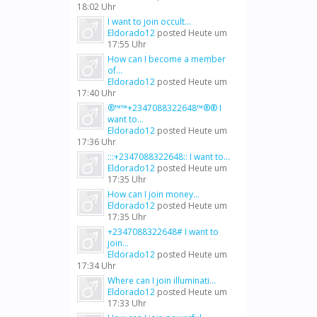
18:02 Uhr
I want to join occult...
Eldorado12
posted
Heute um
17:55 Uhr
How can I become a member
of...
Eldorado12
posted
Heute um
17:40 Uhr
®™™+2347088322648™®® I
want to...
Eldorado12
posted
Heute um
17:36 Uhr
:::+2347088322648:: I want to...
Eldorado12
posted
Heute um
17:35 Uhr
How can I join money...
Eldorado12
posted
Heute um
17:35 Uhr
+2347088322648# I want to
join...
Eldorado12
posted
Heute um
17:34 Uhr
Where can I join illuminati...
Eldorado12
posted
Heute um
17:33 Uhr