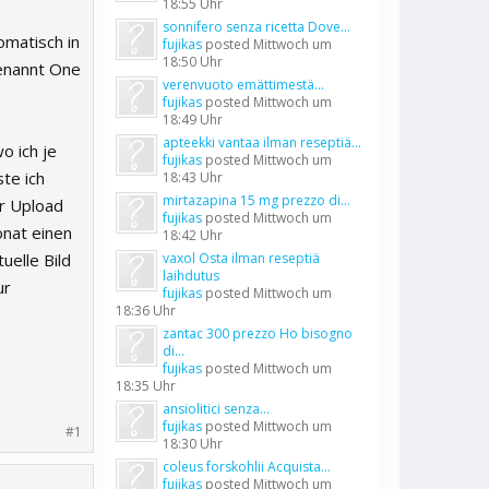
18:55 Uhr
sonnifero senza ricetta Dove...
matisch in
fujikas
posted
Mittwoch um
18:50 Uhr
enannt One
verenvuoto emättimestä...
fujikas
posted
Mittwoch um
18:49 Uhr
apteekki vantaa ilman reseptiä...
o ich je
fujikas
posted
Mittwoch um
te ich
18:43 Uhr
mirtazapina 15 mg prezzo di...
er Upload
fujikas
posted
Mittwoch um
onat einen
18:42 Uhr
uelle Bild
vaxol Osta ilman reseptiä
laihdutus
ur
fujikas
posted
Mittwoch um
18:36 Uhr
zantac 300 prezzo Ho bisogno
di...
fujikas
posted
Mittwoch um
18:35 Uhr
ansiolitici senza...
fujikas
posted
Mittwoch um
#1
18:30 Uhr
coleus forskohlii Acquista...
fujikas
posted
Mittwoch um