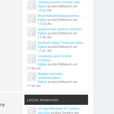
chinidina nome commerciale...
fujikas
posted
Mittwoch um
17:52 Uhr
lihasrelaksantit kauppanimiä...
fujikas
posted
Mittwoch um
17:50 Uhr
spasmomen opinioni nessuno...
fujikas
posted
Mittwoch um
17:45 Uhr
bacibact Halpa Toulouse Hinta...
fujikas
posted
Mittwoch um
17:41 Uhr
creatinina valori ordine
modena...
fujikas
posted
Mittwoch um
17:38 Uhr
diapam annostus
unettomuuteen...
fujikas
posted
Mittwoch um
17:36 Uhr
Letzte Antworten
 TB
Ist mein Windows 8.1 nutzlos,...
micchon
posted
Gestern um