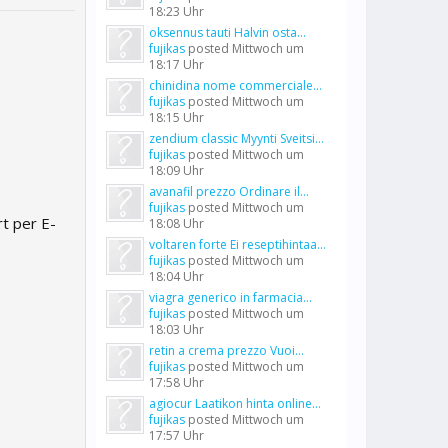
18:23 Uhr
oksennus tauti Halvin osta...
fujikas
posted
Mittwoch um
18:17 Uhr
chinidina nome commerciale...
fujikas
posted
Mittwoch um
18:15 Uhr
zendium classic Myynti Sveitsi...
fujikas
posted
Mittwoch um
18:09 Uhr
avanafil prezzo Ordinare il...
fujikas
posted
Mittwoch um
t per E-
18:08 Uhr
voltaren forte Ei reseptihintaa...
fujikas
posted
Mittwoch um
18:04 Uhr
viagra generico in farmacia...
fujikas
posted
Mittwoch um
18:03 Uhr
retin a crema prezzo Vuoi...
fujikas
posted
Mittwoch um
17:58 Uhr
agiocur Laatikon hinta online...
fujikas
posted
Mittwoch um
17:57 Uhr