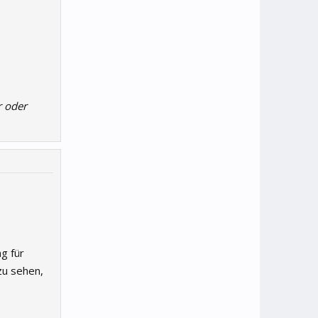
r oder
ng für
zu sehen,