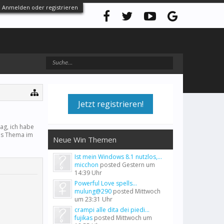
Anmelden oder registrieren
Jetzt registrieren!
ag, ich habe
es Thema im
Neue Win Themen
Ist mein Windows 8.1 nutzlos,...
micchon
posted
Gestern um
14:39 Uhr
Powerful Love spells...
mulung@290
posted
Mittwoch
um 23:31 Uhr
crampi alle dita dei piedi...
fujikas
posted
Mittwoch um