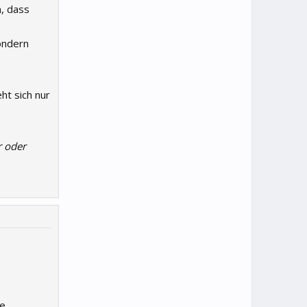
, dass
sondern
ht sich nur
r oder
ie