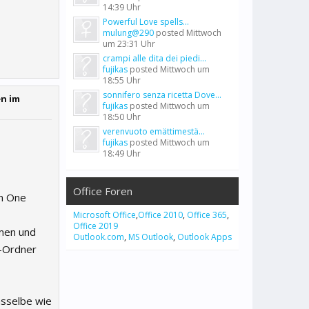
14:39 Uhr
Powerful Love spells...
mulung@290
posted
Mittwoch
um 23:31 Uhr
crampi alle dita dei piedi...
fujikas
posted
Mittwoch um
18:55 Uhr
sonnifero senza ricetta Dove...
en im
fujikas
posted
Mittwoch um
18:50 Uhr
verenvuoto emättimestä...
fujikas
posted
Mittwoch um
18:49 Uhr
Office Foren
in One
Microsoft Office
,
Office 2010
,
Office 365
,
Office 2019
amen und
Outlook.com
,
MS Outlook
,
Outlook Apps
e-Ordner
asselbe wie